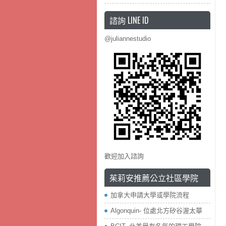
諮詢 LINE ID
@juliannestudio
歡迎加入諮詢
茱莉安推薦公立社區學院
加拿大申請大學或學院流程
Algonquin- 位處北方矽谷渥太華