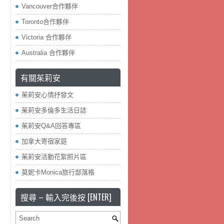
Vancouver合作夥伴
Toronto合作夥伴
Victoria 合作夥伴
Australia 合作夥伴
有關茱莉安
茱莉安心情抒發文
茱莉安多倫多生活日誌
茱莉安Q&A回答專區
加拿大寄宿家庭
茱莉安活動花絮照片區
莫妮卡Monica旅行部落格
搜尋 – 輸入完後按 [ENTER]