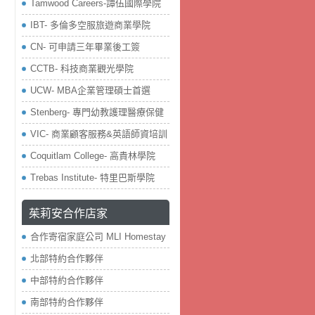
Tamwood Careers-譚伍國際學院
IBT- 多倫多空服旅遊商業學院
CN- 可申請三年畢業後工簽
CCTB- 科技商業觀光學院
UCW- MBA企業管理碩士首選
Stenberg- 專門幼教護理醫療保健
VIC- 商業顧客服務&英語師資培訓
Coquitlam College- 高貴林學院
Trebas Institute- 特里巴斯學院
茱莉安合作店家
合作寄宿家庭公司 MLI Homestay
北部特約合作夥伴
中部特約合作夥伴
南部特約合作夥伴