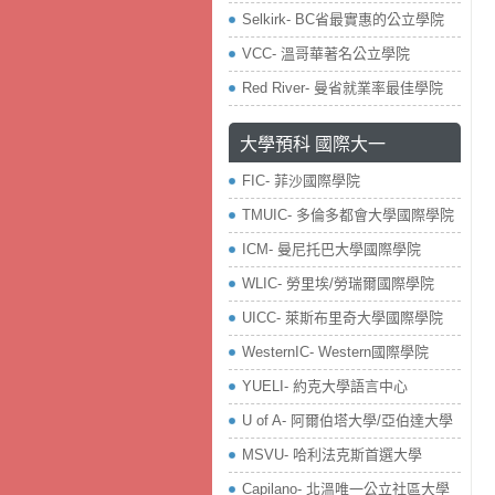
Selkirk- BC省最實惠的公立學院
VCC- 溫哥華著名公立學院
Red River- 曼省就業率最佳學院
大學預科 國際大一
FIC- 菲沙國際學院
TMUIC- 多倫多都會大學國際學院
ICM- 曼尼托巴大學國際學院
WLIC- 勞里埃/勞瑞爾國際學院
UICC- 萊斯布里奇大學國際學院
WesternIC- Western國際學院
YUELI- 約克大學語言中心
U of A- 阿爾伯塔大學/亞伯達大學
MSVU- 哈利法克斯首選大學
Capilano- 北溫唯一公立社區大學