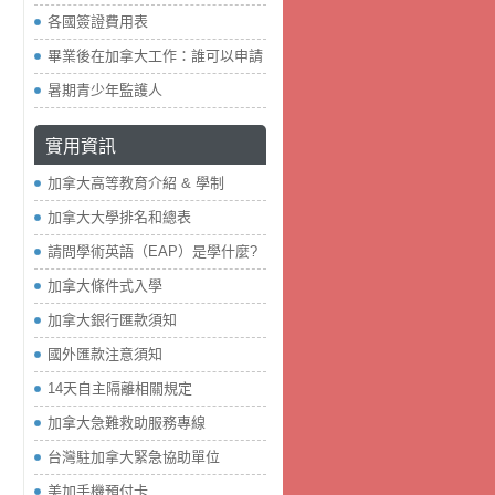
各國簽證費用表
畢業後在加拿大工作：誰可以申請
暑期青少年監護人
實用資訊
加拿大高等教育介紹 & 學制
加拿大大學排名和總表
請問學術英語（EAP）是學什麼?
加拿大條件式入學
加拿大銀行匯款須知
國外匯款注意須知
14天自主隔離相關規定
加拿大急難救助服務專線
台灣駐加拿大緊急協助單位
美加手機預付卡