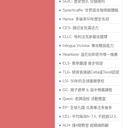
SGIC- 歷史悠久 交通便利
Sprachcaffe- 世界語言咖啡館體驗
Hansa- 多倫多50年歷史名校
CES- 親切並充滿活力
CLLC- 哈利法克斯最佳選擇
Inlingua Victoria‏- 專攻聽說能力
Heartland- 溫尼伯和密市唯一推薦
ELS- 教學嚴謹 進步保證
TLG- 師資皆通過Celta或Tesol認證
LSI- 50年的全球連鎖學校
GC- 親子遊學 & 高中預備課程
Quest- 老牌語校 活動豐富
EP- 全球九國 北美專注多倫多
CEL- 平均每班6~7人 不超過12人
ALH- 僅4間教室 超精細照顧