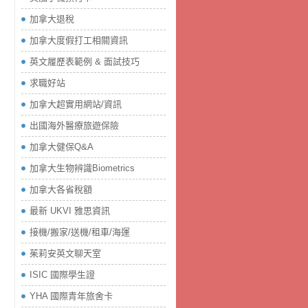
加拿大退稅
加拿大度假打工相關資訊
英文履歷表範例 & 面試技巧
求職好站
加拿大超實用網站/資訊
出國海外醫療旅遊保險
加拿大健保Q&A
加拿大生物辨識Biometrics
加拿大各省稅額
最新 UKVI 雅思資訊
接機/搬家/送機/租車/海運
茱莉安英文聊天室
ISIC 國際學生證
YHA 國際青年旅舍卡