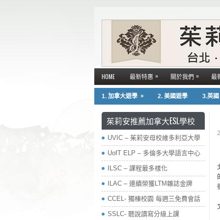
»
»
HOME
最新特惠
關於我們
最
»
1. 加拿大遊學
2. 美國遊學
3.英
茱莉安推薦加拿大ESL學校
UVIC – 茱莉安母校維多利亞大學
UofT ELP – 多倫多大學語言中心
ILSC – 課程最多樣化
ILAC – 連續榮獲LTM雜誌金牌
CCEL- 獨棟校園 每週三免費會話
SSLC- 聽說讀寫分級上課