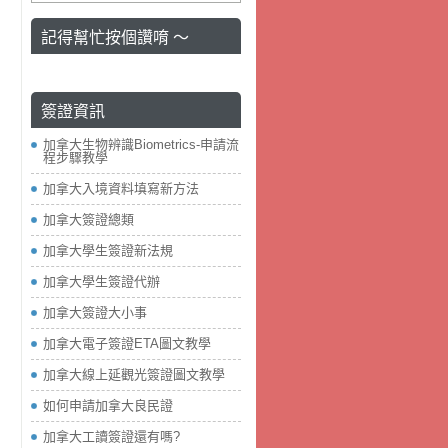
記得幫忙按個讚唷 ～
簽證資訊
加拿大生物辨識Biometrics-申請流
程步驟教學
加拿大入境資料填寫新方法
加拿大簽證總類
加拿大學生簽證新法規
加拿大學生簽證代辦
加拿大簽證大小事
加拿大電子簽證ETA圖文教學
加拿大線上延觀光簽證圖文教學
如何申請加拿大良民證
加拿大工讀簽證還有嗎?