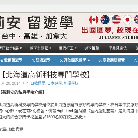
»
»
»
新座談會&展
遊學主題館
度假打工
遊學推薦
學員感謝信
»
國 & 愛爾蘭遊學
4. 紐澳遊學
5. 其他國家遊學
6. 寒暑期研習營
7
【北海道高新科技專門學校】
2 月 20, 2014
4. 日韓遊學
,
日本遊學
,
札幌學校
【茱莉安的私房學校介紹】
北海道高新科技專門學校是位於北海道惠庭市惠野的專門學校，校舍集中於恵
的中心部，現在有8間校舎，併設High-Tech體育館（室內運動施設）是北海道
很大的綜合專門學校並且以1600名的在校生為傲。
文章出處:官網