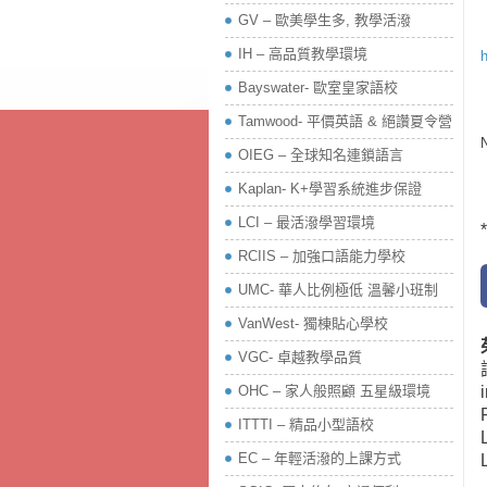
GV – 歐美學生多, 教學活潑
IH – 高品質教學環境
h
Bayswater- 歐室皇家語校
Tamwood- 平價英語 & 絕讚夏令營
OIEG – 全球知名連鎖語言
Kaplan- K+學習系統進步保證
LCI – 最活潑學習環境
*
RCIIS – 加強口語能力學校
UMC- 華人比例極低 溫馨小班制
VanWest- 獨棟貼心學校
VGC- 卓越教學品質
OHC – 家人般照顧 五星級環境
ITTTI – 精品小型語校
EC – 年輕活潑的上課方式