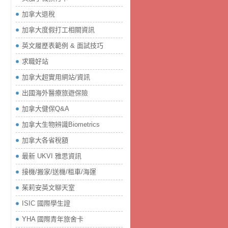
加拿大退稅
加拿大度假打工相關資訊
英文履歷表範例 & 面試技巧
求職好站
加拿大超實用網站/資訊
出國海外醫療旅遊保險
加拿大健保Q&A
加拿大生物辨識Biometrics
加拿大各省稅額
最新 UKVI 雅思資訊
接機/搬家/送機/租車/海運
茱莉安英文聊天室
ISIC 國際學生證
YHA 國際青年旅舍卡