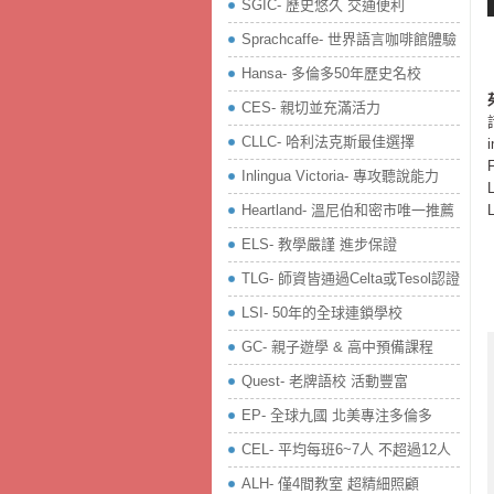
SGIC- 歷史悠久 交通便利
Sprachcaffe- 世界語言咖啡館體驗
Hansa- 多倫多50年歷史名校
CES- 親切並充滿活力
CLLC- 哈利法克斯最佳選擇
Inlingua Victoria‏- 專攻聽說能力
Heartland- 溫尼伯和密市唯一推薦
ELS- 教學嚴謹 進步保證
TLG- 師資皆通過Celta或Tesol認證
LSI- 50年的全球連鎖學校
GC- 親子遊學 & 高中預備課程
Quest- 老牌語校 活動豐富
EP- 全球九國 北美專注多倫多
CEL- 平均每班6~7人 不超過12人
ALH- 僅4間教室 超精細照顧