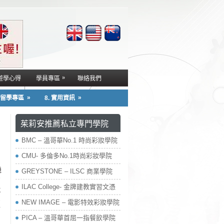
»
遊學心得
學員專區
聯絡我們
»
»
. 留學專區
8. 實用資訊
茱莉安推薦私立專門學院
BMC – 溫哥華No.1 時尚彩妝學院
CMU- 多倫多No.1時尚彩妝學院
機
GREYSTONE – ILSC 商業學院
的
ILAC College- 金牌建教實習文憑
試
爲
NEW IMAGE – 電影特效彩妝學院
可
PICA – 溫哥華首屈一指餐飲學院