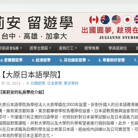
»
»
»
新座談會&展
遊學主題館
度假打工
遊學推薦
學員感謝信
»
國 & 愛爾蘭遊學
4. 紐澳遊學
5. 其他國家遊學
6. 寒暑期研習營
7
【大原日本語學院】
2 月 20, 2014
4. 日韓遊學
,
日本遊學
,
東京學校
【茱莉安的私房學校介紹】
大原日本語學院為學校法人大原學園在2003年設置，針對外國人的日本語教育
構，擁有東京都知事，東京都專修學校各種學校協會，日本語教育振興協會等
認可。不僅僅只有正規的日語學習，也特别針對日本留學試驗以及日本語能力
驗開設對策課程，并對大學院以及大學的升學希望者進行個别指導。此外，也
以在日本求職為目標的學生設立商業日本語，經由校內訓練以及公司實習等，
以有效的學習日本企業的文化。