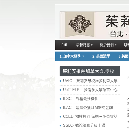
»
»
HOME
最新特惠
關於我們
最
»
1. 加拿大遊學
2. 美國遊學
3.英
茱莉安推薦加拿大ESL學校
UVIC – 茱莉安母校維多利亞大學
UofT ELP – 多倫多大學語言中心
ILSC – 課程最多樣化
ILAC – 連續榮獲LTM雜誌金牌
CCEL- 獨棟校園 每週三免費會話
SSLC- 聽說讀寫分級上課