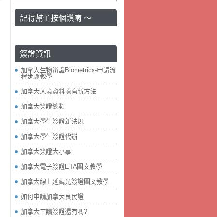
記得幫忙按個讚唷 ～
簽證資訊
加拿大生物辨識Biometrics-申請流
程步驟教學
加拿大入境資料填寫新方法
加拿大簽證總類
加拿大學生簽證新法規
加拿大學生簽證代辦
加拿大簽證大小事
加拿大電子簽證ETA圖文教學
加拿大線上延觀光簽證圖文教學
如何申請加拿大良民證
加拿大工讀簽證還有嗎?