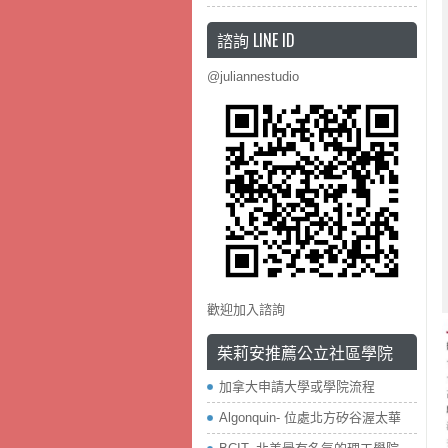
諮詢 LINE ID
@juliannestudio
歡迎加入諮詢
茱莉安推薦公立社區學院
加拿大申請大學或學院流程
Algonquin- 位處北方矽谷渥太華