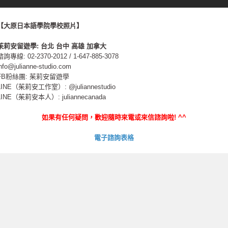
【大原日本語學院學校照片】
茱莉安留遊學
:
台北
台中
高雄
加拿大
諮詢專線: 02-2370-2012 / 1-647-885-3078
info@julianne-studio.com
FB粉絲團: 茱莉安留遊學
LINE（茱莉安工作室）: @juliannestudio
LINE（茱莉安本人）: juliannecanada
如果有任何疑問，歡迎隨時來電或來信諮詢啦
! ^^
電子諮詢表格