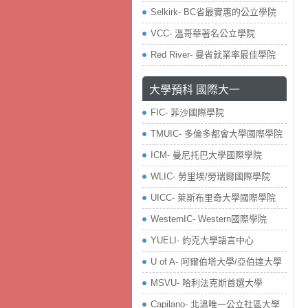
Selkirk- BC省最實惠的公立學院
VCC- 溫哥華著名公立學院
Red River- 曼省就業率最佳學院
大學預科 國際大一
FIC- 菲沙國際學院
TMUIC- 多倫多都會大學國際學院
ICM- 曼尼托巴大學國際學院
WLIC- 勞里埃/勞瑞爾國際學院
UICC- 萊斯布里奇大學國際學院
WesternIC- Western國際學院
YUELI- 約克大學語言中心
U of A- 阿爾伯塔大學/亞伯達大學
MSVU- 哈利法克斯首選大學
Capilano- 北溫唯一公立社區大學