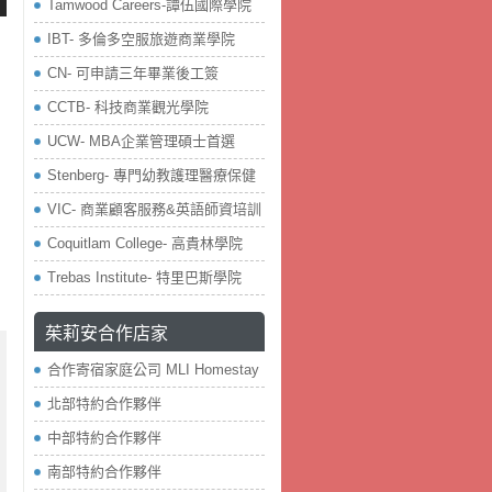
Tamwood Careers-譚伍國際學院
IBT- 多倫多空服旅遊商業學院
CN- 可申請三年畢業後工簽
CCTB- 科技商業觀光學院
UCW- MBA企業管理碩士首選
Stenberg- 專門幼教護理醫療保健
VIC- 商業顧客服務&英語師資培訓
Coquitlam College- 高貴林學院
Trebas Institute- 特里巴斯學院
茱莉安合作店家
合作寄宿家庭公司 MLI Homestay
北部特約合作夥伴
中部特約合作夥伴
南部特約合作夥伴