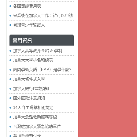
各國簽證費用表
畢業後在加拿大工作：誰可以申請
暑期青少年監護人
實用資訊
加拿大高等教育介紹 & 學制
加拿大大學排名和總表
請問學術英語（EAP）是學什麼?
加拿大條件式入學
加拿大銀行匯款須知
國外匯款注意須知
14天自主隔離相關規定
加拿大急難救助服務專線
台灣駐加拿大緊急協助單位
美加手機預付卡