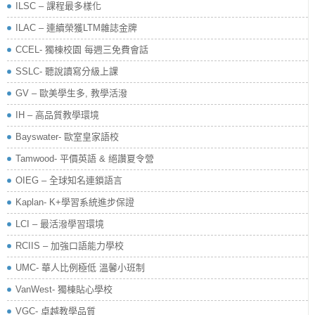
ILSC – 課程最多樣化
ILAC – 連續榮獲LTM雜誌金牌
CCEL- 獨棟校園 每週三免費會話
SSLC- 聽說讀寫分級上課
GV – 歐美學生多, 教學活潑
IH – 高品質教學環境
Bayswater- 歐室皇家語校
Tamwood- 平價英語 & 絕讚夏令營
OIEG – 全球知名連鎖語言
Kaplan- K+學習系統進步保證
LCI – 最活潑學習環境
RCIIS – 加強口語能力學校
UMC- 華人比例極低 溫馨小班制
VanWest- 獨棟貼心學校
VGC- 卓越教學品質