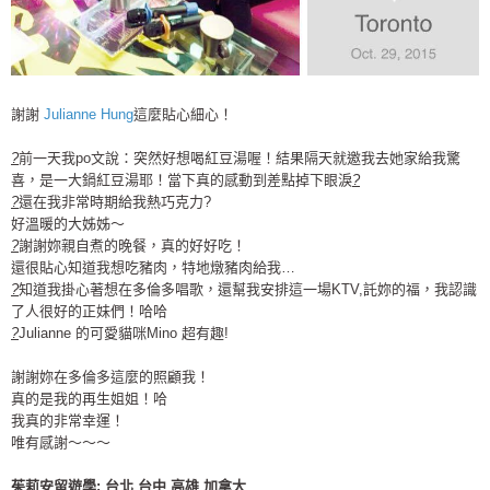
謝謝
Julianne Hung
這麼貼心細心！
?
前一天我po文說：突然好想喝紅豆湯喔！結果隔天就邀我去她家給我驚
喜，是一大鍋紅豆湯耶！當下真的感動到差點掉下眼淚
?
?
還在我非常時期給我熱巧克力?
好溫暖的大姊姊～
?
謝謝妳親自煮的晚餐，真的好好吃！
還很貼心知道我想吃豬肉，特地燉豬肉給我…
?
知道我掛心著想在多倫多唱歌，還幫我安排這一場KTV,託妳的福，我認識
了人很好的正妹們！哈哈
?
Julianne 的可愛貓咪Mino 超有趣!
謝謝妳在多倫多這麼的照顧我！
真的是我的再生姐姐！哈
我真的非常幸運！
唯有感謝～～～
茱莉安留遊學
:
台北
台中
高雄
加拿大