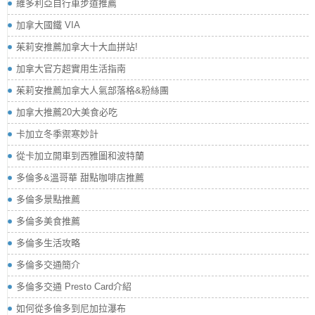
維多利亞自行車步道推薦
加拿大國鐵 VIA
茱莉安推薦加拿大十大血拼站!
加拿大官方超實用生活指南
茱莉安推薦加拿大人氣部落格&粉絲團
加拿大推薦20大美食必吃
卡加立冬季禦寒妙計
從卡加立開車到西雅圖和波特蘭
多倫多&溫哥華 甜點咖啡店推薦
多倫多景點推薦
多倫多美食推薦
多倫多生活攻略
多倫多交通簡介
多倫多交通 Presto Card介紹
如何從多倫多到尼加拉瀑布