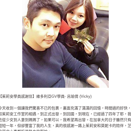
【茱莉安學員感謝信】維多利亞GV學員- 呂瑜倩 (Vicky)
今天收到ㄧ個讓我們驚喜不已的包裹，裏面充滿了滿滿的回憶，時間過的好快
和茱莉安工作室的相遇，到正式出發，到回國，到現在，已經過了四年了耶，
也從少女到人妻到媽媽了，如果可以，我希望再出發。在加拿大的日子雖然只
短短一年，但卻豐富了我的人生，真的很感謝一路上茱莉安和莫妮卡的陪伴，