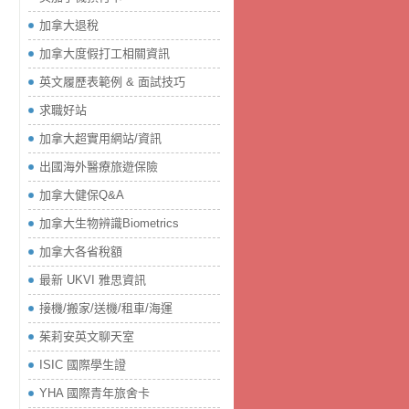
加拿大退稅
加拿大度假打工相關資訊
英文履歷表範例 & 面試技巧
求職好站
加拿大超實用網站/資訊
出國海外醫療旅遊保險
加拿大健保Q&A
加拿大生物辨識Biometrics
加拿大各省稅額
最新 UKVI 雅思資訊
接機/搬家/送機/租車/海運
茱莉安英文聊天室
ISIC 國際學生證
YHA 國際青年旅舍卡