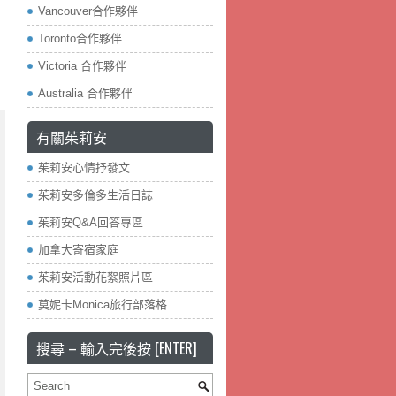
Vancouver合作夥伴
Toronto合作夥伴
Victoria 合作夥伴
Australia 合作夥伴
有關茱莉安
茱莉安心情抒發文
茱莉安多倫多生活日誌
茱莉安Q&A回答專區
加拿大寄宿家庭
茱莉安活動花絮照片區
莫妮卡Monica旅行部落格
搜尋 – 輸入完後按 [ENTER]