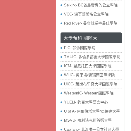
Selkirk- BC省最實惠的公立學院
VCC- 溫哥華著名公立學院
Red River- 曼省就業率最佳學院
大學預科 國際大一
FIC- 菲沙國際學院
TMUIC- 多倫多都會大學國際學院
ICM- 曼尼托巴大學國際學院
WLIC- 勞里埃/勞瑞爾國際學院
UICC- 萊斯布里奇大學國際學院
WesternIC- Western國際學院
YUELI- 約克大學語言中心
U of A- 阿爾伯塔大學/亞伯達大學
MSVU- 哈利法克斯首選大學
Capilano- 北溫唯一公立社區大學