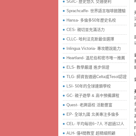
SGIC- 歷史悠久 交通便利
Sprachcaffe- 世界語言咖啡館體驗
Hansa- 多倫多50年歷史名校
CES- 親切並充滿活力
CLLC- 哈利法克斯最佳選擇
Inlingua Victoria‏- 專攻聽說能力
Heartland- 溫尼伯和密市唯一推薦
ELS- 教學嚴謹 進步保證
TLG- 師資皆通過Celta或Tesol認證
LSI- 50年的全球連鎖學校
GC- 親子遊學 & 高中預備課程
Quest- 老牌語校 活動豐富
EP- 全球九國 北美專注多倫多
CEL- 平均每班6~7人 不超過12人
ALH- 僅4間教室 超精細照顧