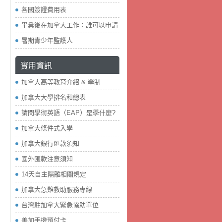
各國簽證費用表
畢業後在加拿大工作：誰可以申請
暑期青少年監護人
實用資訊
加拿大高等教育介紹 & 學制
加拿大大學排名和總表
請問學術英語（EAP）是學什麼?
加拿大條件式入學
加拿大銀行匯款須知
國外匯款注意須知
14天自主隔離相關規定
加拿大急難救助服務專線
台灣駐加拿大緊急協助單位
美加手機預付卡