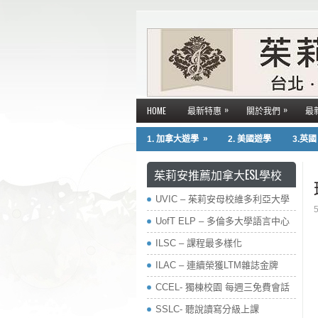
»
»
HOME
最新特惠
關於我們
最
»
1. 加拿大遊學
2. 美國遊學
3.英
茱莉安推薦加拿大ESL學校
UVIC – 茱莉安母校維多利亞大學
UofT ELP – 多倫多大學語言中心
ILSC – 課程最多樣化
ILAC – 連續榮獲LTM雜誌金牌
CCEL- 獨棟校園 每週三免費會話
SSLC- 聽說讀寫分級上課