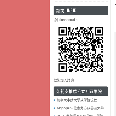
諮詢 LINE ID
@juliannestudio
歡迎加入諮詢
茱莉安推薦公立社區學院
加拿大申請大學或學院流程
Algonquin- 位處北方矽谷渥太華