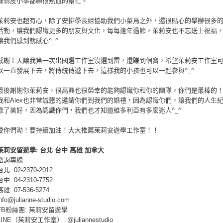
麻蒜皮小事都嘛很熱血的幫忙。
茱莉安也超有心，除了安排學長姐協助我們小菜鳥之外，還很貼心的舉辦很多
活動，讓我們認識更多的朋友與文化，每每逢年過節，茱莉安也不忘送上祝福
讓我們感到就感心^_^
感謝上天讓我第一次出國選工作室沒選到雷，還賺到個寶，希望茱莉安工作室
以一直發展下去，將傳統傳遞下去，這樣我的小孩也可以一起參與^_^
最後謝謝你茱莉安，很高興也很榮幸的能夠認識你和你的團隊，你們是最棒的
我和Alex也非常誠懇的邀請你們到我們的婚禮，因為認識你們，讓我們的人生
錄了美好，因為認識你們，我們也才知道維多利亞有多麼迷人^_^
愛你們呦！要持續加油！大大推薦茱莉安遊學工作室！！
茱莉安留遊學
:
台北
台中
高雄
加拿大
諮詢專線:
台北: 02-2370-2012
台中: 04-2310-7752
高雄: 07-536-5274
info@julianne-studio.com
FB粉絲團: 茱莉安留遊學
LINE（茱莉安工作室）: @juliannestudio