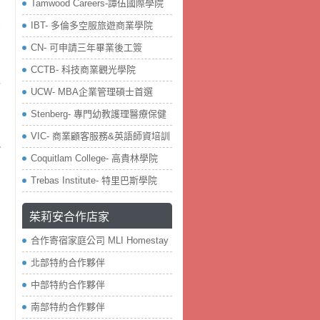
Tamwood Careers-譚伍國際學院
IBT- 多倫多空服旅遊商業學院
的
，
CN- 可申請三年畢業後工簽
CCTB- 科技商業觀光學院
可
UCW- MBA企業管理碩士首選
Stenberg- 專門幼教護理醫療保健
！
VIC- 商業顧客服務&英語師資培訓
紀
Coquitlam College- 高貴林學院
Trebas Institute- 特里巴斯學院
茱莉安合作店家
合作寄宿家庭公司 MLI Homestay
北部特約合作夥伴
中部特約合作夥伴
南部特約合作夥伴