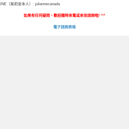
LINE（茱莉安本人）: juliannecanada
如果有任何疑問，歡迎隨時來電或來信諮詢啦
! ^^
電子諮詢表格