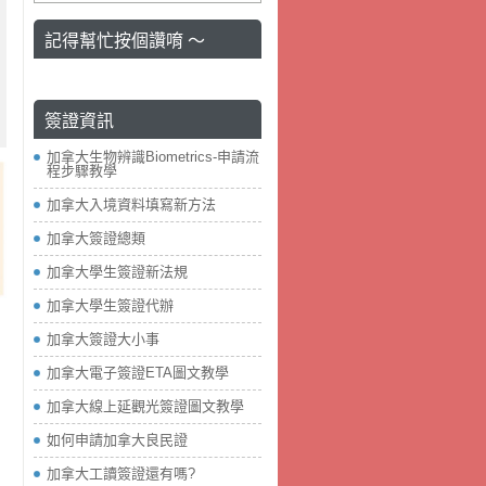
記得幫忙按個讚唷 ～
簽證資訊
加拿大生物辨識Biometrics-申請流
程步驟教學
加拿大入境資料填寫新方法
加拿大簽證總類
加拿大學生簽證新法規
加拿大學生簽證代辦
加拿大簽證大小事
加拿大電子簽證ETA圖文教學
加拿大線上延觀光簽證圖文教學
如何申請加拿大良民證
加拿大工讀簽證還有嗎?