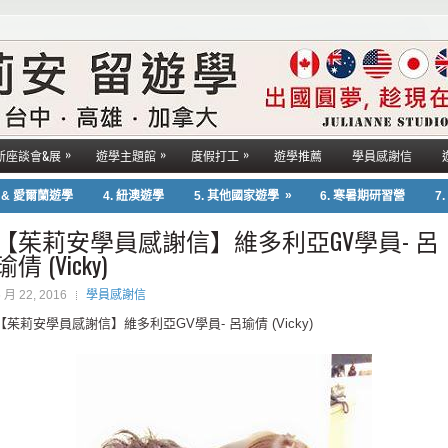
»
»
»
新座談會&展
遊學主題館
度假打工
遊學推薦
學員感謝信
»
國 & 愛爾蘭遊學
4. 紐澳遊學
5. 其他國家遊學
6. 寒暑期研習營
7
【茱莉安學員感謝信】維多利亞GV學員- 呂
瑜倩 (Vicky)
5 月 22, 2016
學員感謝信
【茱莉安學員感謝信】維多利亞GV學員- 呂瑜倩 (Vicky)