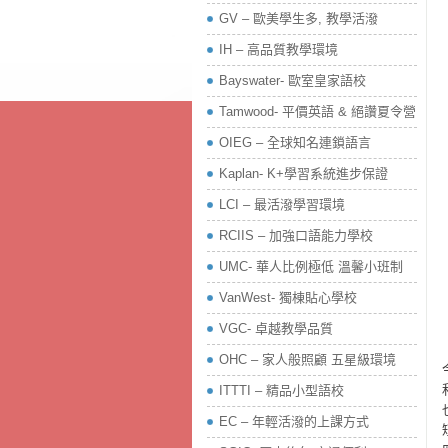
GV – 歐美學生多, 教學活潑
IH – 高品質教學環境
Bayswater- 歐室皇家語校
Tamwood- 平價英語 & 絕讚夏令營
OIEG – 全球知名連鎖語言
Kaplan- K+學習系統進步保證
LCI – 最活潑學習環境
RCIIS – 加強口語能力學校
UMC- 華人比例極低 溫馨小班制
VanWest- 獨棟貼心學校
VGC- 卓越教學品質
OHC – 家人般照顧 五星級環境
ITTTI – 精品小型語校
EC – 年輕活潑的上課方式