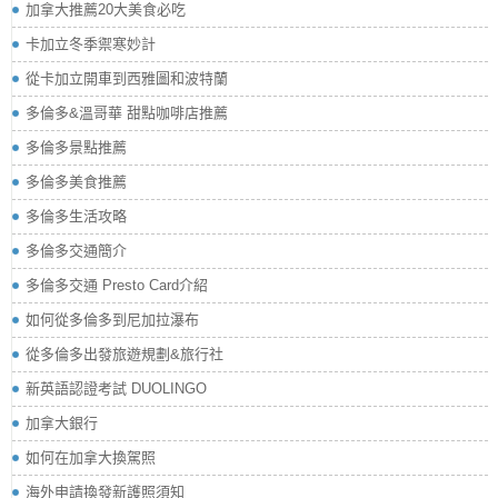
加拿大推薦20大美食必吃
卡加立冬季禦寒妙計
從卡加立開車到西雅圖和波特蘭
多倫多&溫哥華 甜點咖啡店推薦
多倫多景點推薦
多倫多美食推薦
多倫多生活攻略
多倫多交通簡介
多倫多交通 Presto Card介紹
如何從多倫多到尼加拉瀑布
從多倫多出發旅遊規劃&旅行社
新英語認證考試 DUOLINGO
加拿大銀行
如何在加拿大換駕照
海外申請換發新護照須知