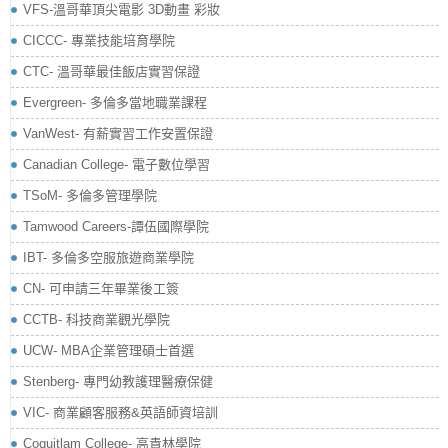
VFS-溫哥華頂尖電影 3D動畫 彩妝
CICCC- 專業技能培育學院
CTC- 溫哥華最佳飯店實習保證
Evergreen- 多倫多當地職業課程
VanWest- 有薪實習工作安置保證
Canadian College- 電子數位學習
TSoM- 多倫多管理學院
Tamwood Careers-譚伍國際學院
IBT- 多倫多空服旅遊商業學院
CN- 可申請三年畢業後工簽
CCTB- 科技商業觀光學院
UCW- MBA企業管理碩士首選
Stenberg- 專門幼教護理醫療保健
VIC- 商業顧客服務&英語師資培訓
Coquitlam College- 高貴林學院