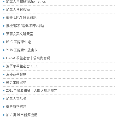
加拿大生物辨識Biometrics
加拿大各省稅額
最新 UKVI 雅思資訊
接機/搬家/送機/租車/海運
茱莉安英文聊天室
ISIC 國際學生證
YHA 國際青年旅舍卡
CASA 學生宿舍｜公寓與套房
溫哥華學生宿舍 GEC
海外遊學貸款
役男出國留學
2015台灣海關禁止入關入境新規定
加拿大電話卡
機票航空資訊
加 / 澳 城市醫療機構