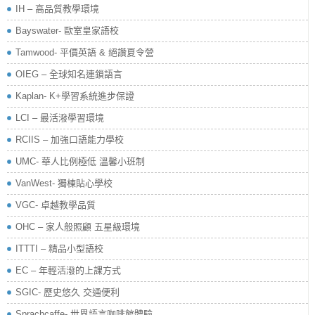
IH – 高品質教學環境
Bayswater- 歐室皇家語校
Tamwood- 平價英語 & 絕讚夏令營
OIEG – 全球知名連鎖語言
Kaplan- K+學習系統進步保證
LCI – 最活潑學習環境
RCIIS – 加強口語能力學校
UMC- 華人比例極低 溫馨小班制
VanWest- 獨棟貼心學校
VGC- 卓越教學品質
OHC – 家人般照顧 五星級環境
ITTTI – 精品小型語校
EC – 年輕活潑的上課方式
SGIC- 歷史悠久 交通便利
Sprachcaffe- 世界語言咖啡館體驗