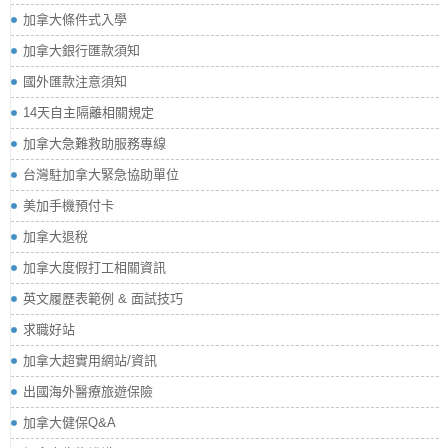
加拿大條件式入學
加拿大銀行匯款須知
國外匯款注意須知
14天自主隔離相關規定
加拿大急難救助服務專線
台灣駐加拿大緊急協助單位
美加手機預付卡
加拿大退稅
加拿大度假打工相關資訊
英文履歷表範例 & 面試技巧
求職好站
加拿大超實用網站/資訊
出國海外醫療旅遊保險
加拿大健保Q&A