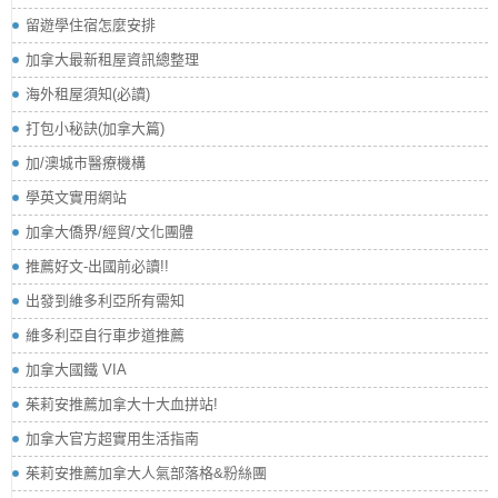
留遊學住宿怎麼安排
加拿大最新租屋資訊總整理
海外租屋須知(必讀)
打包小秘訣(加拿大篇)
加/澳城市醫療機構
學英文實用網站
加拿大僑界/經貿/文化團體
推薦好文-出國前必讀!!
出發到維多利亞所有需知
維多利亞自行車步道推薦
加拿大國鐵 VIA
茱莉安推薦加拿大十大血拼站!
加拿大官方超實用生活指南
茱莉安推薦加拿大人氣部落格&粉絲團