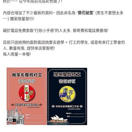
終於~~~ 在今年底前完成彩色版了!
內容也增加了不少最新的資料~ 因此命名為 “
葵花秘笈
” (男生不要想太多
~~) 獨家限量發行!
礙於電話免費索取”行前小手冊”的人太多, 郵寄費和電話費暴增!
目前只送給預約面對面諮詢要去遊學 + 打工的學生, 或是有來打工聚會的
人, 數量有限, 趕快來店索取吧!
每人限量一本喔!