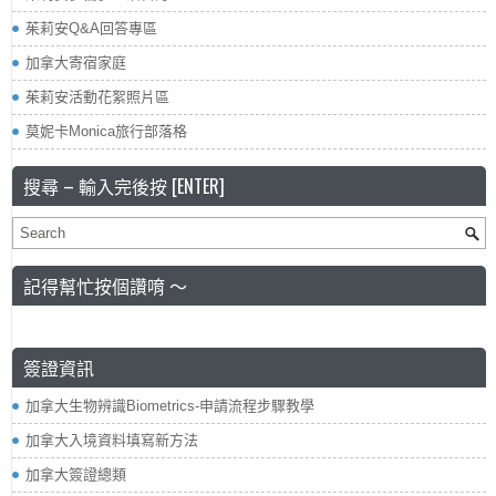
茱莉安Q&A回答專區
加拿大寄宿家庭
茱莉安活動花絮照片區
莫妮卡Monica旅行部落格
搜尋 – 輸入完後按 [ENTER]
記得幫忙按個讚唷 ～
簽證資訊
加拿大生物辨識Biometrics-申請流程步驟教學
加拿大入境資料填寫新方法
加拿大簽證總類