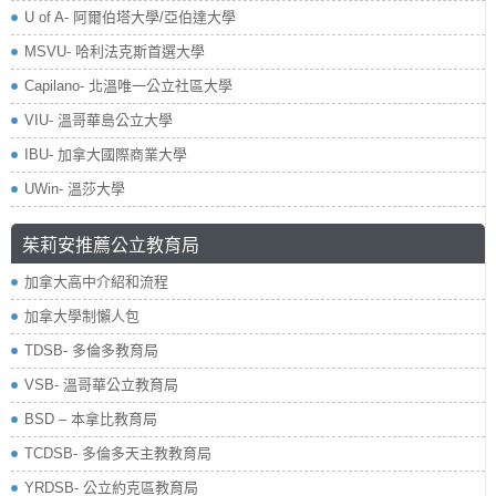
U of A- 阿爾伯塔大學/亞伯達大學
MSVU- 哈利法克斯首選大學
Capilano- 北溫唯一公立社區大學
VIU- 溫哥華島公立大學
IBU- 加拿大國際商業大學
UWin- 溫莎大學
茱莉安推薦公立教育局
加拿大高中介紹和流程
加拿大學制懶人包
TDSB- 多倫多教育局
VSB- 溫哥華公立教育局
BSD – 本拿比教育局
TCDSB- 多倫多天主教教育局
YRDSB- 公立約克區教育局