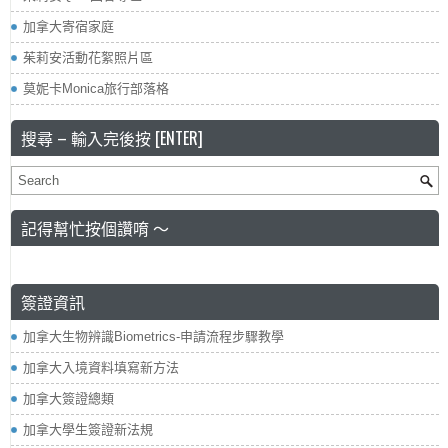
加拿大寄宿家庭
茱莉安活動花絮照片區
莫妮卡Monica旅行部落格
搜尋 – 輸入完後按 [ENTER]
記得幫忙按個讚唷 ～
簽證資訊
加拿大生物辨識Biometrics-申請流程步驟教學
加拿大入境資料填寫新方法
加拿大簽證總類
加拿大學生簽證新法規