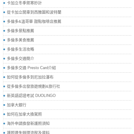
卡加立冬季禦寒妙計
從卡加立開車到西雅圖和波特蘭
多倫多&溫哥華 甜點咖啡店推薦
多倫多景點推薦
多倫多美食推薦
多倫多生活攻略
多倫多交通簡介
多倫多交通 Presto Card介紹
如何從多倫多到尼加拉瀑布
從多倫多出發旅遊規劃&旅行社
新英語認證考試 DUOLINGO
加拿大銀行
如何在加拿大換駕照
海外申請換發新護照須知
護照遺失辦理流程及資料