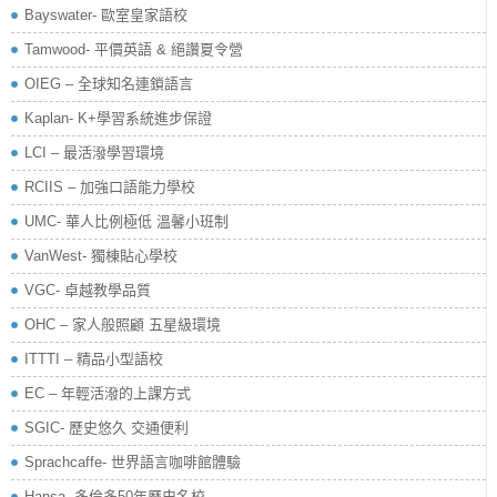
Bayswater- 歐室皇家語校
Tamwood- 平價英語 & 絕讚夏令營
OIEG – 全球知名連鎖語言
Kaplan- K+學習系統進步保證
LCI – 最活潑學習環境
RCIIS – 加強口語能力學校
UMC- 華人比例極低 溫馨小班制
VanWest- 獨棟貼心學校
VGC- 卓越教學品質
OHC – 家人般照顧 五星級環境
ITTTI – 精品小型語校
EC – 年輕活潑的上課方式
SGIC- 歷史悠久 交通便利
Sprachcaffe- 世界語言咖啡館體驗
Hansa- 多倫多50年歷史名校