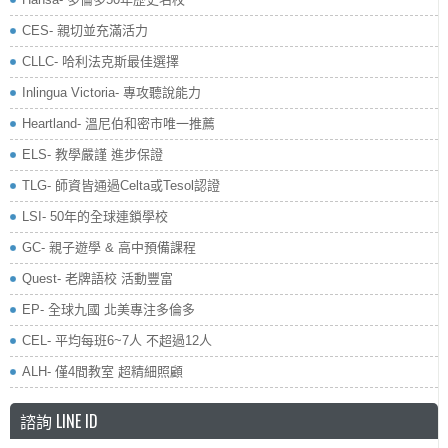
CES- 親切並充滿活力
CLLC- 哈利法克斯最佳選擇
Inlingua Victoria‏- 專攻聽說能力
Heartland- 溫尼伯和密市唯一推薦
ELS- 教學嚴謹 進步保證
TLG- 師資皆通過Celta或Tesol認證
LSI- 50年的全球連鎖學校
GC- 親子遊學 & 高中預備課程
Quest- 老牌語校 活動豐富
EP- 全球九國 北美專注多倫多
CEL- 平均每班6~7人 不超過12人
ALH- 僅4間教室 超精細照顧
諮詢 LINE ID