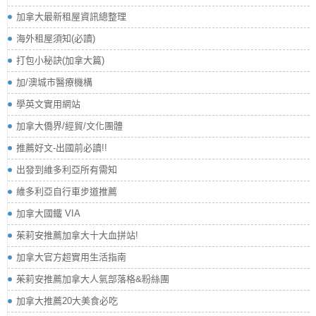
加拿大最新租屋資訊總整理
海外租屋須知(必讀)
打包小秘訣(加拿大篇)
加/澳城市醫療機構
學英文實用網站
加拿大僑界/經貿/文化團體
推薦好文-出國前必讀!!
出發到維多利亞所有需知
維多利亞自行車步道推薦
加拿大國鐵 VIA
茱莉安推薦加拿大十大血拼站!
加拿大官方超實用生活指南
茱莉安推薦加拿大人氣部落格&粉絲團
加拿大推薦20大美食必吃