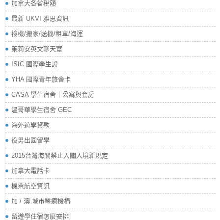
加拿大各省稅額
最新 UKVI 雅思資訊
接機/搬家/送機/租車/海運
茱莉安英文聊天室
ISIC 國際學生證
YHA 國際青年旅舍卡
CASA 學生宿舍｜公寓與套房
溫哥華學生宿舍 GEC
海外遊學貸款
役男出國留學
2015台灣海關禁止入關入境新規定
加拿大電話卡
機票航空資訊
加 / 澳 城市醫療機構
留遊學住宿怎麼安排