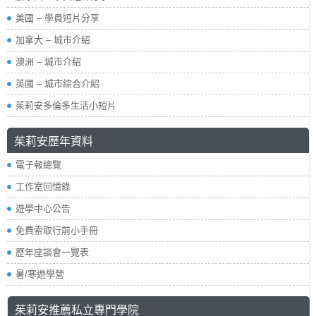
美國 – 學員短片分享
加拿大 – 城市介紹
澳洲 – 城市介紹
英國 – 城市綜合介紹
茱莉安多倫多生活小短片
茱莉安歷年資料
電子報總覽
工作室回憶錄
遊學中心公告
免費索取行前小手冊
歷年座談會一覽表
暑/寒遊學營
茱莉安推薦私立專門學院