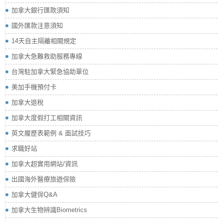
加拿大銀行匯款須知
國外匯款注意須知
14天自主隔離相關規定
加拿大急難救助服務專線
台灣駐加拿大緊急協助單位
美加手機預付卡
加拿大退稅
加拿大度假打工相關資訊
英文履歷表範例 & 面試技巧
求職好站
加拿大超實用網站/資訊
出國海外醫療旅遊保險
加拿大健保Q&A
加拿大生物辨識Biometrics