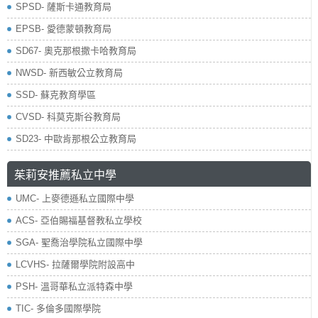
SPSD- 薩斯卡通教育局
EPSB- 愛德蒙頓教育局
SD67- 奧克那根撒卡哈教育局
NWSD- 新西敏公立教育局
SSD- 蘇克教育學區
CVSD- 科莫克斯谷教育局
SD23- 中歐肯那根公立教育局
茱莉安推薦私立中學
UMC- 上麥德遜私立國際中學
ACS- 亞伯賜福基督教私立學校
SGA- 聖喬治學院私立國際中學
LCVHS- 拉薩爾學院附設高中
PSH- 溫哥華私立派特森中學
TIC- 多倫多國際學院