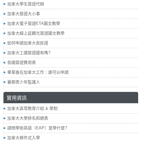
加拿大學生簽證代辦
加拿大簽證大小事
加拿大電子簽證ETA圖文教學
加拿大線上延觀光簽證圖文教學
如何申請加拿大良民證
加拿大工讀簽證還有嗎?
各國簽證費用表
畢業後在加拿大工作：誰可以申請
暑期青少年監護人
實用資訊
加拿大高等教育介紹 & 學制
加拿大大學排名和總表
請問學術英語（EAP）是學什麼?
加拿大條件式入學