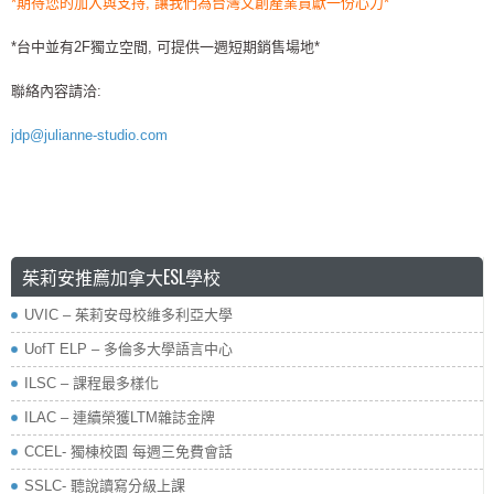
*期待您的加入與支持, 讓我們為台灣文創產業貢獻一份心力*
*台中並有2F獨立空間, 可提供一週短期銷售場地*
聯絡內容請洽:
jdp@julianne-studio.com
茱莉安推薦加拿大ESL學校
UVIC – 茱莉安母校維多利亞大學
UofT ELP – 多倫多大學語言中心
ILSC – 課程最多樣化
ILAC – 連續榮獲LTM雜誌金牌
CCEL- 獨棟校園 每週三免費會話
SSLC- 聽說讀寫分級上課