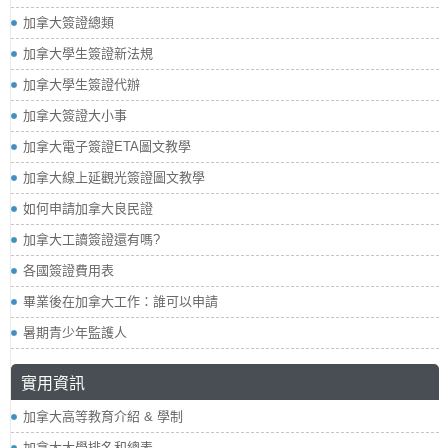
加拿大簽證總類
加拿大學生簽證新法規
加拿大學生簽證代辦
加拿大簽證大小事
加拿大電子簽證ETA圖文教學
加拿大線上延觀光簽證圖文教學
如何申請加拿大良民證
加拿大工讀簽證還有嗎?
各國簽證費用表
畢業後在加拿大工作：誰可以申請
暑期青少年監護人
實用資訊
加拿大高等教育介紹 & 學制
加拿大大學排名和總表