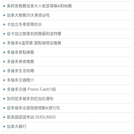
茱莉安推薦加拿大人氣部落格&粉絲團
加拿大推薦20大美食必吃
卡加立冬季禦寒妙計
從卡加立開車到西雅圖和波特蘭
多倫多&溫哥華 甜點咖啡店推薦
多倫多景點推薦
多倫多美食推薦
多倫多生活攻略
多倫多交通簡介
多倫多交通 Presto Card介紹
如何從多倫多到尼加拉瀑布
從多倫多出發旅遊規劃&旅行社
新英語認證考試 DUOLINGO
加拿大銀行