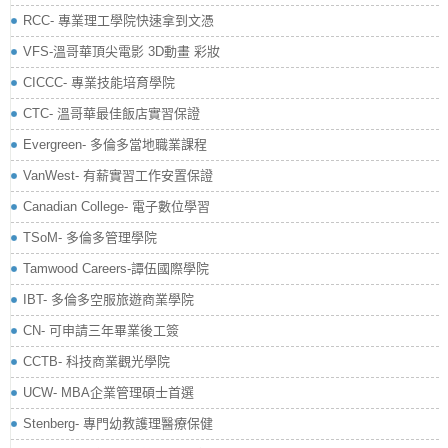
RCC- 專業理工學院快速拿到文憑
VFS-溫哥華頂尖電影 3D動畫 彩妝
CICCC- 專業技能培育學院
CTC- 溫哥華最佳飯店實習保證
Evergreen- 多倫多當地職業課程
VanWest- 有薪實習工作安置保證
Canadian College- 電子數位學習
TSoM- 多倫多管理學院
Tamwood Careers-譚伍國際學院
IBT- 多倫多空服旅遊商業學院
CN- 可申請三年畢業後工簽
CCTB- 科技商業觀光學院
UCW- MBA企業管理碩士首選
Stenberg- 專門幼教護理醫療保健