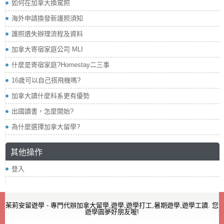
如何在加拿大換駕照
海外申請換發新護照須知
護照遺失辦理流程及資料
加拿大寄宿家庭公司 MLI
什麼是寄宿家庭?Homestay二三事
16歲可以自己搭飛機嗎?
加拿大讀什麼科系更有優勢
出國讀書，怎麼開始?
為什麼選擇加拿大留學?
其他操作
登入
茱莉安留遊學 - 專門代辦加拿大留學,遊學,遊學打工,暑期遊學,遊學工讀. 您
遊學圓夢好朋友喔!