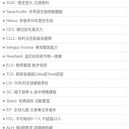
SGIC- 歷史悠久 交通便利
Sprachcaffe- 世界語言咖啡館體驗
Hansa- 多倫多50年歷史名校
CES- 親切並充滿活力
CLLC- 哈利法克斯最佳選擇
Inlingua Victoria‏- 專攻聽說能力
Heartland- 溫尼伯和密市唯一推薦
ELS- 教學嚴謹 進步保證
TLG- 師資皆通過Celta或Tesol認證
LSI- 50年的全球連鎖學校
GC- 親子遊學 & 高中預備課程
Quest- 老牌語校 活動豐富
EP- 全球九國 北美專注多倫多
CEL- 平均每班6~7人 不超過12人
ALH- 僅4間教室 超精細照顧