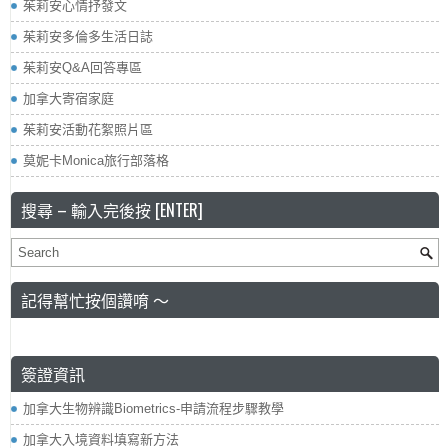
茱莉安心情抒發文
茱莉安多倫多生活日誌
茱莉安Q&A回答專區
加拿大寄宿家庭
茱莉安活動花絮照片區
莫妮卡Monica旅行部落格
搜尋 – 輸入完後按 [ENTER]
記得幫忙按個讚唷 ～
簽證資訊
加拿大生物辨識Biometrics-申請流程步驟教學
加拿大入境資料填寫新方法