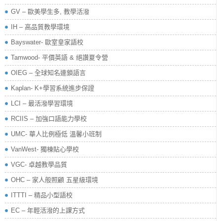
GV – 歐美學生多, 教學活潑
IH – 高品質教學環境
Bayswater- 歐室皇家語校
Tamwood- 平價英語 & 絕讚夏令營
OIEG – 全球知名連鎖語言
Kaplan- K+學習系統進步保證
LCI – 最活潑學習環境
RCIIS – 加強口語能力學校
UMC- 華人比例極低 溫馨小班制
VanWest- 獨棟貼心學校
VGC- 卓越教學品質
OHC – 家人般照顧 五星級環境
ITTTI – 精品小型語校
EC – 年輕活潑的上課方式