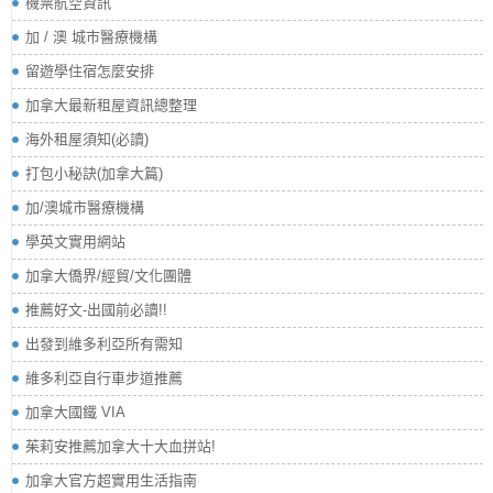
機票航空資訊
加 / 澳 城市醫療機構
留遊學住宿怎麼安排
加拿大最新租屋資訊總整理
海外租屋須知(必讀)
打包小秘訣(加拿大篇)
加/澳城市醫療機構
學英文實用網站
加拿大僑界/經貿/文化團體
推薦好文-出國前必讀!!
出發到維多利亞所有需知
維多利亞自行車步道推薦
加拿大國鐵 VIA
茱莉安推薦加拿大十大血拼站!
加拿大官方超實用生活指南