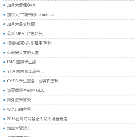
加拿大健保Q&A
加拿大生物辨識Biometrics
加拿大各省稅額
最新 UKVI 雅思資訊
接機/搬家/送機/租車/海運
茱莉安英文聊天室
ISIC 國際學生證
YHA 國際青年旅舍卡
CASA 學生宿舍｜公寓與套房
溫哥華學生宿舍 GEC
海外遊學貸款
役男出國留學
2015台灣海關禁止入關入境新規定
加拿大電話卡