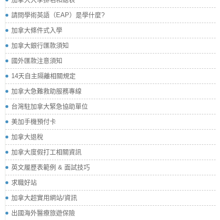
請問學術英語（EAP）是學什麼?
加拿大條件式入學
加拿大銀行匯款須知
國外匯款注意須知
14天自主隔離相關規定
加拿大急難救助服務專線
台灣駐加拿大緊急協助單位
美加手機預付卡
加拿大退稅
加拿大度假打工相關資訊
英文履歷表範例 & 面試技巧
求職好站
加拿大超實用網站/資訊
出國海外醫療旅遊保險