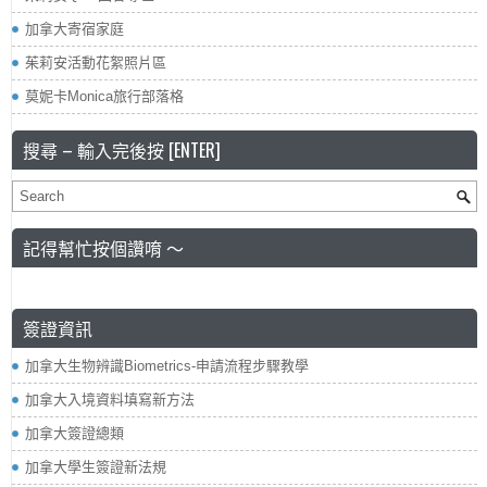
加拿大寄宿家庭
茱莉安活動花絮照片區
莫妮卡Monica旅行部落格
搜尋 – 輸入完後按 [ENTER]
記得幫忙按個讚唷 ～
簽證資訊
加拿大生物辨識Biometrics-申請流程步驟教學
加拿大入境資料填寫新方法
加拿大簽證總類
加拿大學生簽證新法規