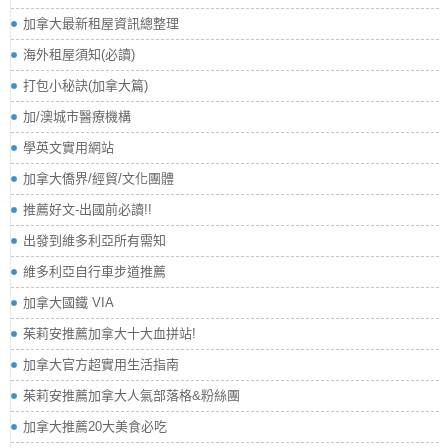
加拿大最新租屋資訊總整理
海外租屋須知(必讀)
打包小秘訣(加拿大篇)
加/澳城市醫療機構
學英文實用網站
加拿大僑界/經貿/文化團體
推薦好文-出國前必讀!!
出發到維多利亞所有需知
維多利亞自行車步道推薦
加拿大國鐵 VIA
茱莉安推薦加拿大十大血拼站!
加拿大官方超實用生活指南
茱莉安推薦加拿大人氣部落格&粉絲團
加拿大推薦20大美食必吃