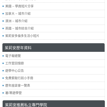
美國 – 學員短片分享
加拿大 – 城市介紹
澳洲 – 城市介紹
英國 – 城市綜合介紹
茱莉安多倫多生活小短片
茱莉安歷年資料
電子報總覽
工作室回憶錄
遊學中心公告
免費索取行前小手冊
歷年座談會一覽表
暑/寒遊學營
茱莉安推薦私立專門學院