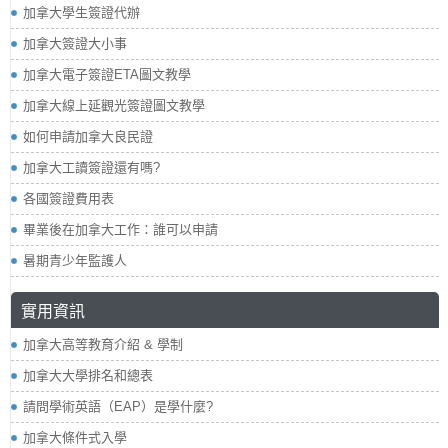
加拿大學生簽證代辦
加拿大簽證大小事
加拿大電子簽證ETA圖文教學
加拿大線上延觀光簽證圖文教學
如何申請加拿大良民證
加拿大工讀簽證還有嗎?
各國簽證費用表
畢業後在加拿大工作：誰可以申請
暑期青少年監護人
實用資訊
加拿大高等教育介紹 & 學制
加拿大大學排名和總表
請問學術英語（EAP）是學什麼?
加拿大條件式入學