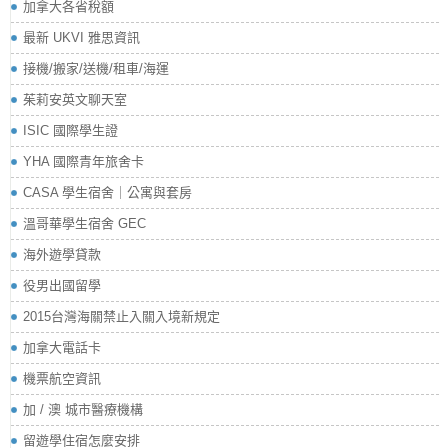
加拿大各省稅額
最新 UKVI 雅思資訊
接機/搬家/送機/租車/海運
茱莉安英文聊天室
ISIC 國際學生證
YHA 國際青年旅舍卡
CASA 學生宿舍｜公寓與套房
溫哥華學生宿舍 GEC
海外遊學貸款
役男出國留學
2015台灣海關禁止入關入境新規定
加拿大電話卡
機票航空資訊
加 / 澳 城市醫療機構
留遊學住宿怎麼安排