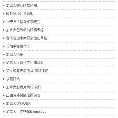
加拿大銀行匯款須知
國外匯款注意須知
14天自主隔離相關規定
加拿大急難救助服務專線
台灣駐加拿大緊急協助單位
美加手機預付卡
加拿大退稅
加拿大度假打工相關資訊
英文履歷表範例 & 面試技巧
求職好站
加拿大超實用網站/資訊
出國海外醫療旅遊保險
加拿大健保Q&A
加拿大生物辨識Biometrics