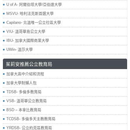
U of A- 阿爾伯塔大學/亞伯達大學
MSVU- 哈利法克斯首選大學
Capilano- 北溫唯一公立社區大學
VIU- 溫哥華島公立大學
IBU- 加拿大國際商業大學
UWin- 溫莎大學
茱莉安推薦公立教育局
加拿大高中介紹和流程
加拿大學制懶人包
TDSB- 多倫多教育局
VSB- 溫哥華公立教育局
BSD – 本拿比教育局
TCDSB- 多倫多天主教教育局
YRDSB- 公立約克區教育局