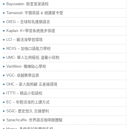
Bayswater- 歐室皇家語校
Tamwood- 平價英語 & 絕讚夏令營
OIEG – 全球知名連鎖語言
Kaplan- K+學習系統進步保證
LCI – 最活潑學習環境
RCIIS – 加強口語能力學校
UMC- 華人比例極低 溫馨小班制
VanWest- 獨棟貼心學校
VGC- 卓越教學品質
OHC – 家人般照顧 五星級環境
ITTTI – 精品小型語校
EC – 年輕活潑的上課方式
SGIC- 歷史悠久 交通便利
Sprachcaffe- 世界語言咖啡館體驗
Hansa- 多倫多50年歷史名校