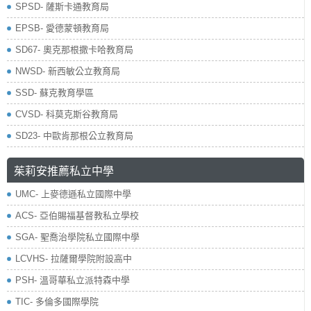
SPSD- 薩斯卡通教育局
EPSB- 愛德蒙頓教育局
SD67- 奧克那根撒卡哈教育局
NWSD- 新西敏公立教育局
SSD- 蘇克教育學區
CVSD- 科莫克斯谷教育局
SD23- 中歐肯那根公立教育局
茱莉安推薦私立中學
UMC- 上麥德遜私立國際中學
ACS- 亞伯賜福基督教私立學校
SGA- 聖喬治學院私立國際中學
LCVHS- 拉薩爾學院附設高中
PSH- 溫哥華私立派特森中學
TIC- 多倫多國際學院