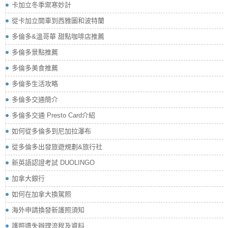
卡加立冬季禦寒妙計
從卡加立開車到西雅圖和波特蘭
多倫多&溫哥華 甜點咖啡店推薦
多倫多景點推薦
多倫多美食推薦
多倫多生活攻略
多倫多交通簡介
多倫多交通 Presto Card介紹
如何從多倫多到尼加拉瀑布
從多倫多出發旅遊規劃&旅行社
新英語認證考試 DUOLINGO
加拿大銀行
如何在加拿大換駕照
海外申請換發新護照須知
護照遺失辦理流程及資料