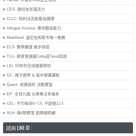
CES- 親切並充滿活力
CLLC- 哈利法克斯最佳選擇
Inlingua Victoria‏- 專攻聽說能力
Heartland- 溫尼伯和密市唯一推薦
ELS- 教學嚴謹 進步保證
TLG- 師資皆通過Celta或Tesol認證
LSI- 50年的全球連鎖學校
GC- 親子遊學 & 高中預備課程
Quest- 老牌語校 活動豐富
EP- 全球九國 北美專注多倫多
CEL- 平均每班6~7人 不超過12人
ALH- 僅4間教室 超精細照顧
諮詢 LINE ID