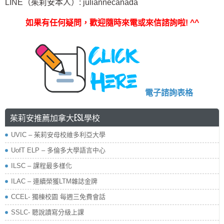
LINE（茱莉安本人）: juliannecanada
如果有任何疑問，歡迎隨時來電或來信諮詢啦
! ^^
電子諮詢表格
茱莉安推薦加拿大ESL學校
UVIC – 茱莉安母校維多利亞大學
UofT ELP – 多倫多大學語言中心
ILSC – 課程最多樣化
ILAC – 連續榮獲LTM雜誌金牌
CCEL- 獨棟校園 每週三免費會話
SSLC- 聽說讀寫分級上課