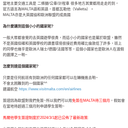
當地主要交通工具是 二條腿/公車/計程車 很多地方其實都用走走的到，
官方語言為MALTA語和英語，首都瓦勒他（Valletta）。
MALTA亦是大英國協和歐洲聯盟的成員國
為什麼講到這個小小的國家呢
?
一般大眾都會覺的去英國遊學很貴，而這小小的國家也是屬於歐盟，雖然
不是英國但確和英國學校的讀書環境很接近費用確比倫敦低了許多，班上
的同學也幾乎是歐洲人瑞士/德國/法國等等，這個小國家也是歐洲人在渡假
的選擇之一喲~
怎麼到達這個國家呢
?
只要是任何航班有到歐洲的任何國家都可以在轉機進去喲~
不會太困難到的一個國家^^
建議航空
https://www.visitmalta.com/en/airlines
簽證因為歐盟對我們免簽~所以我們可以用
免簽在MALTA待三個月
，假如會
在當地待超過三個月則申請學生簽喲~
馬爾他學生簽證制度於
2024/3/1
起已公佈了最新政策
: