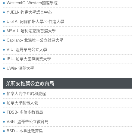
WesternIC- Western國際學院
YUELI- 約克大學語言中心
U of A- 阿爾伯塔大學/亞伯達大學
MSVU- 哈利法克斯首選大學
Capilano- 北溫唯一公立社區大學
VIU- 溫哥華島公立大學
IBU- 加拿大國際商業大學
UWin- 溫莎大學
茱莉安推薦公立教育局
加拿大高中介紹和流程
加拿大學制懶人包
TDSB- 多倫多教育局
VSB- 溫哥華公立教育局
BSD – 本拿比教育局