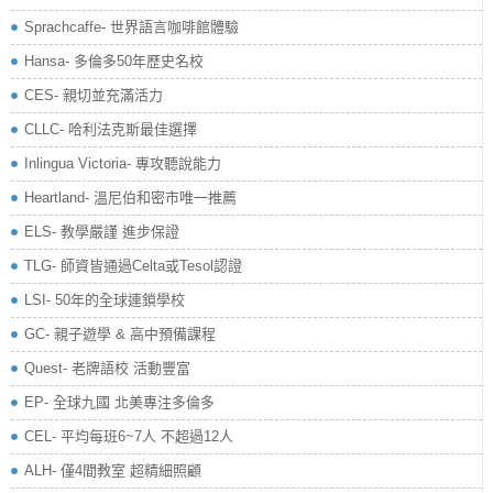
Sprachcaffe- 世界語言咖啡館體驗
Hansa- 多倫多50年歷史名校
CES- 親切並充滿活力
CLLC- 哈利法克斯最佳選擇
Inlingua Victoria‏- 專攻聽說能力
Heartland- 溫尼伯和密市唯一推薦
ELS- 教學嚴謹 進步保證
TLG- 師資皆通過Celta或Tesol認證
LSI- 50年的全球連鎖學校
GC- 親子遊學 & 高中預備課程
Quest- 老牌語校 活動豐富
EP- 全球九國 北美專注多倫多
CEL- 平均每班6~7人 不超過12人
ALH- 僅4間教室 超精細照顧