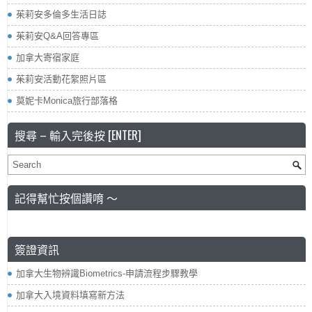
茱莉安多倫多生活日誌
茱莉安Q&A回答專區
加拿大寄宿家庭
茱莉安活動花絮照片區
莫妮卡Monica旅行部落格
搜尋 – 輸入完後按 [ENTER]
記得幫忙按個讚唷 ～
簽證資訊
加拿大生物辨識Biometrics-申請流程步驟教學
加拿大入境資料填寫新方法