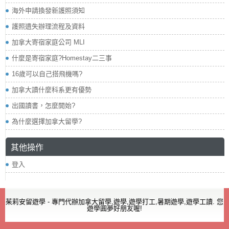
海外申請換發新護照須知
護照遺失辦理流程及資料
加拿大寄宿家庭公司 MLI
什麼是寄宿家庭?Homestay二三事
16歲可以自己搭飛機嗎?
加拿大讀什麼科系更有優勢
出國讀書，怎麼開始?
為什麼選擇加拿大留學?
其他操作
登入
茱莉安留遊學 - 專門代辦加拿大留學,遊學,遊學打工,暑期遊學,遊學工讀. 您
遊學圓夢好朋友喔!