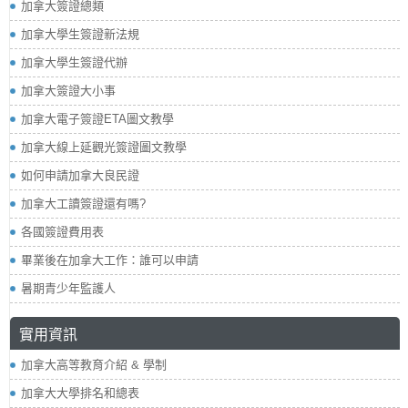
加拿大簽證總類
加拿大學生簽證新法規
加拿大學生簽證代辦
加拿大簽證大小事
加拿大電子簽證ETA圖文教學
加拿大線上延觀光簽證圖文教學
如何申請加拿大良民證
加拿大工讀簽證還有嗎?
各國簽證費用表
畢業後在加拿大工作：誰可以申請
暑期青少年監護人
實用資訊
加拿大高等教育介紹 & 學制
加拿大大學排名和總表