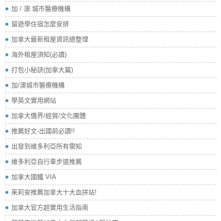
加 / 澳 城市醫療機構
留遊學住宿怎麼安排
加拿大最新租屋資訊總整理
海外租屋須知(必讀)
打包小秘訣(加拿大篇)
加/澳城市醫療機構
學英文實用網站
加拿大僑界/經貿/文化團體
推薦好文-出國前必讀!!
出發到維多利亞所有需知
維多利亞自行車步道推薦
加拿大國鐵 VIA
茱莉安推薦加拿大十大血拼站!
加拿大官方超實用生活指南