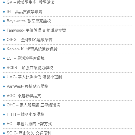
GV – 歐美學生多, 教學活潑
IH – 高品質教學環境
Bayswater- 歐室皇家語校
Tamwood- 平價英語 & 絕讚夏令營
OIEG – 全球知名連鎖語言
Kaplan- K+學習系統進步保證
LCI – 最活潑學習環境
RCIIS – 加強口語能力學校
UMC- 華人比例極低 溫馨小班制
VanWest- 獨棟貼心學校
VGC- 卓越教學品質
OHC – 家人般照顧 五星級環境
ITTTI – 精品小型語校
EC – 年輕活潑的上課方式
SGIC- 歷史悠久 交通便利