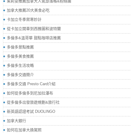
茱莉安推薦加拿大人氣部落格&粉絲團
加拿大推薦20大美食必吃
卡加立冬季禦寒妙計
從卡加立開車到西雅圖和波特蘭
多倫多&溫哥華 甜點咖啡店推薦
多倫多景點推薦
多倫多美食推薦
多倫多生活攻略
多倫多交通簡介
多倫多交通 Presto Card介紹
如何從多倫多到尼加拉瀑布
從多倫多出發旅遊規劃&旅行社
新英語認證考試 DUOLINGO
加拿大銀行
如何在加拿大換駕照