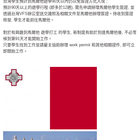
台灣學生預計到馬爾他遊學
90
天以內仍以免簽證方式入境 ;
預計
90
天以上的遊學行程
(
即多於
12
週
),
需先申請辦理馬爾他學生簽證
,
並
透過台灣
VFS
辦公室送交護照及相關文件至馬爾他辦理簽證。待收到簽證
核發
,
學生才能前往馬爾他。
對於有興趣到馬爾他 遊學打工 的學生, 新制度有助於到達馬爾他後, 不必等
候到第91天才能開始工作。
只要學生找到工作並請雇主協助辦理 work permit 和其他相關證件, 即可立
即開始工作。