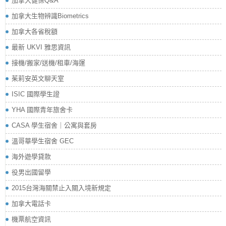
加拿大健保Q&A
加拿大生物辨識Biometrics
加拿大各省稅額
最新 UKVI 雅思資訊
接機/搬家/送機/租車/海運
茱莉安英文聊天室
ISIC 國際學生證
YHA 國際青年旅舍卡
CASA 學生宿舍｜公寓與套房
溫哥華學生宿舍 GEC
海外遊學貸款
役男出國留學
2015台灣海關禁止入關入境新規定
加拿大電話卡
機票航空資訊