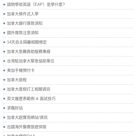
請問學術英語（EAP）是學什麼?
加拿大條件式入學
加拿大銀行匯款須知
國外匯款注意須知
14天自主隔離相關規定
加拿大急難救助服務專線
台灣駐加拿大緊急協助單位
美加手機預付卡
加拿大退稅
加拿大度假打工相關資訊
英文履歷表範例 & 面試技巧
求職好站
加拿大超實用網站/資訊
出國海外醫療旅遊保險