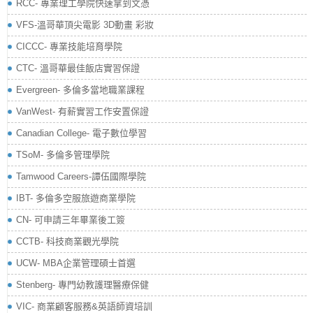
RCC- 專業理工學院快速拿到文憑
VFS-溫哥華頂尖電影 3D動畫 彩妝
CICCC- 專業技能培育學院
CTC- 溫哥華最佳飯店實習保證
Evergreen- 多倫多當地職業課程
VanWest- 有薪實習工作安置保證
Canadian College- 電子數位學習
TSoM- 多倫多管理學院
Tamwood Careers-譚伍國際學院
IBT- 多倫多空服旅遊商業學院
CN- 可申請三年畢業後工簽
CCTB- 科技商業觀光學院
UCW- MBA企業管理碩士首選
Stenberg- 專門幼教護理醫療保健
VIC- 商業顧客服務&英語師資培訓