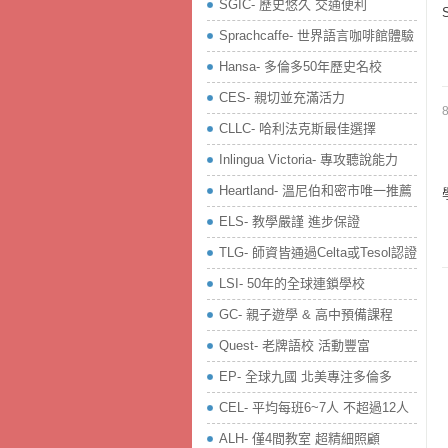
SGIC- 歷史悠久 交通便利
Sprachcaffe- 世界語言咖啡館體驗
Hansa- 多倫多50年歷史名校
CES- 親切並充滿活力
CLLC- 哈利法克斯最佳選擇
Inlingua Victoria‏- 專攻聽說能力
Heartland- 溫尼伯和密市唯一推薦
ELS- 教學嚴謹 進步保證
TLG- 師資皆通過Celta或Tesol認證
LSI- 50年的全球連鎖學校
GC- 親子遊學 & 高中預備課程
Quest- 老牌語校 活動豐富
EP- 全球九國 北美專注多倫多
CEL- 平均每班6~7人 不超過12人
ALH- 僅4間教室 超精細照顧