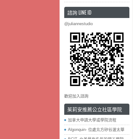
諮詢 LINE ID
@juliannestudio
歡迎加入諮詢
茱莉安推薦公立社區學院
加拿大申請大學或學院流程
Algonquin- 位處北方矽谷渥太華