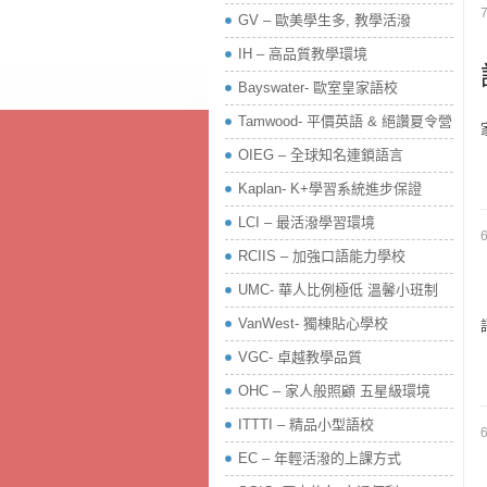
7
GV – 歐美學生多, 教學活潑
IH – 高品質教學環境
Bayswater- 歐室皇家語校
Tamwood- 平價英語 & 絕讚夏令營
OIEG – 全球知名連鎖語言
Kaplan- K+學習系統進步保證
LCI – 最活潑學習環境
RCIIS – 加強口語能力學校
UMC- 華人比例極低 溫馨小班制
【
VanWest- 獨棟貼心學校
VGC- 卓越教學品質
OHC – 家人般照顧 五星級環境
ITTTI – 精品小型語校
EC – 年輕活潑的上課方式