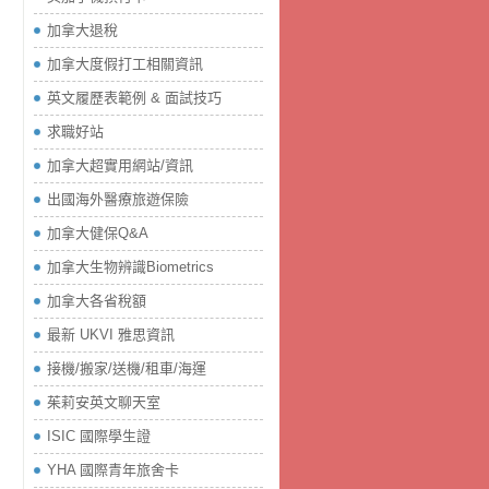
加拿大退稅
加拿大度假打工相關資訊
英文履歷表範例 & 面試技巧
求職好站
加拿大超實用網站/資訊
出國海外醫療旅遊保險
加拿大健保Q&A
加拿大生物辨識Biometrics
加拿大各省稅額
最新 UKVI 雅思資訊
接機/搬家/送機/租車/海運
茱莉安英文聊天室
ISIC 國際學生證
YHA 國際青年旅舍卡