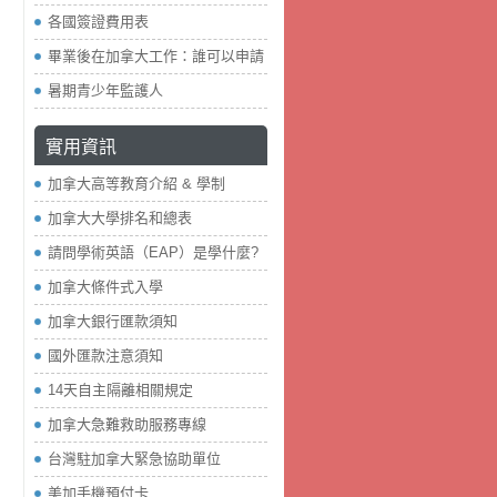
各國簽證費用表
畢業後在加拿大工作：誰可以申請
暑期青少年監護人
實用資訊
加拿大高等教育介紹 & 學制
加拿大大學排名和總表
請問學術英語（EAP）是學什麼?
加拿大條件式入學
加拿大銀行匯款須知
國外匯款注意須知
14天自主隔離相關規定
加拿大急難救助服務專線
台灣駐加拿大緊急協助單位
美加手機預付卡