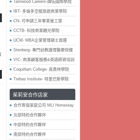
Tamwood Careers-譚伍國際學院
IBT- 多倫多空服旅遊商業學院
CN- 可申請三年畢業後工簽
CCTB- 科技商業觀光學院
UCW- MBA企業管理碩士首選
Stenberg- 專門幼教護理醫療保健
言
VIC- 商業顧客服務&英語師資培訓
Coquitlam College- 高貴林學院
Trebas Institute- 特里巴斯學院
茱莉安合作店家
合作寄宿家庭公司 MLI Homestay
北部特約合作夥伴
中部特約合作夥伴
南部特約合作夥伴