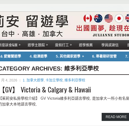
»
»
»
新座談會&展
遊學主題館
度假打工
遊學推薦
學員感謝信
»
國 & 愛爾蘭遊學
4. 紐澳遊學
5. 其他國家遊學
6. 寒暑期研習營
7
CATEGORY ARCHIVES:
維多利亞學校
 月 4, 2026
1. 加拿大遊學
,
卡加立學校
,
維多利亞學校
【GV】 Victoria & Calgary & Hawaii
【茱莉安私房學校介紹】 GV Victoria維多利亞語言學校, 是加拿大一所小有名
的加拿大本地語言學校,
READ MORE