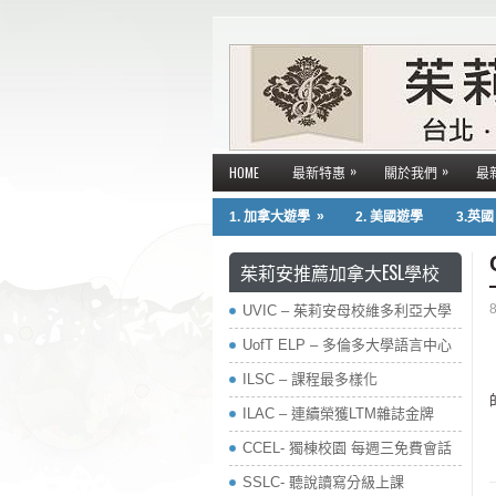
»
»
HOME
最新特惠
關於我們
最
»
1. 加拿大遊學
2. 美國遊學
3.英
茱莉安推薦加拿大ESL學校
8
UVIC – 茱莉安母校維多利亞大學
UofT ELP – 多倫多大學語言中心
ILSC – 課程最多樣化
ILAC – 連續榮獲LTM雜誌金牌
CCEL- 獨棟校園 每週三免費會話
SSLC- 聽說讀寫分級上課