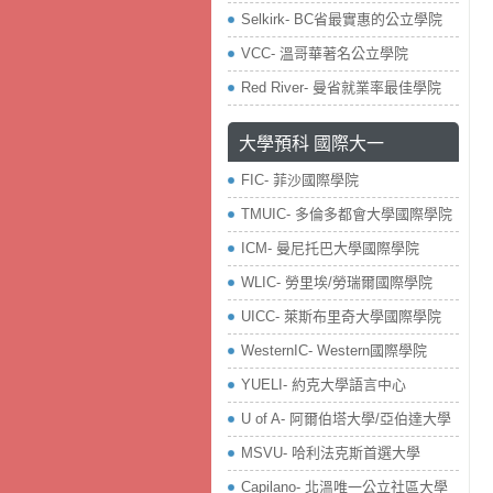
Selkirk- BC省最實惠的公立學院
VCC- 溫哥華著名公立學院
Red River- 曼省就業率最佳學院
大學預科 國際大一
FIC- 菲沙國際學院
TMUIC- 多倫多都會大學國際學院
ICM- 曼尼托巴大學國際學院
WLIC- 勞里埃/勞瑞爾國際學院
UICC- 萊斯布里奇大學國際學院
WesternIC- Western國際學院
YUELI- 約克大學語言中心
U of A- 阿爾伯塔大學/亞伯達大學
MSVU- 哈利法克斯首選大學
Capilano- 北溫唯一公立社區大學