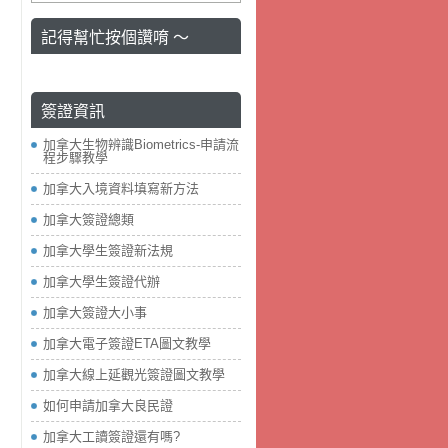
記得幫忙按個讚唷 ～
簽證資訊
加拿大生物辨識Biometrics-申請流
程步驟教學
加拿大入境資料填寫新方法
加拿大簽證總類
加拿大學生簽證新法規
加拿大學生簽證代辦
加拿大簽證大小事
加拿大電子簽證ETA圖文教學
加拿大線上延觀光簽證圖文教學
如何申請加拿大良民證
加拿大工讀簽證還有嗎?