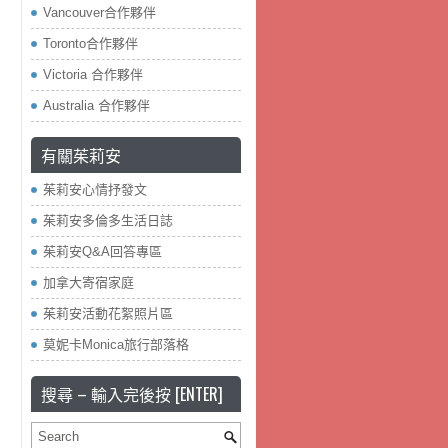
Vancouver合作夥伴
Toronto合作夥伴
Victoria 合作夥伴
Australia 合作夥伴
有關茱莉安
茱莉安心情抒發文
茱莉安多倫多生活日誌
茱莉安Q&A回答專區
加拿大寄宿家庭
茱莉安活動花絮照片區
莫妮卡Monica旅行部落格
搜尋 – 輸入完後按 [ENTER]