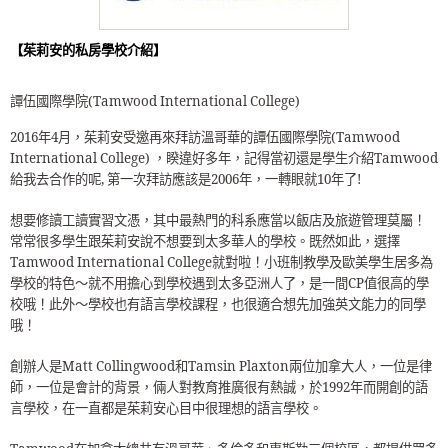
【茱莉安的私房學校介紹】
譚伍國際學院(Tamwood International College)
2016年4月，茱莉安受邀再來拜訪溫哥華的譚伍國際學院(Tamwood
International College) ，睽違好多年，記得當初還是學生介紹Tamwood
給我去合作的呢, 第一次拜訪應該是2006年，一轉眼就10年了!
想要修讀工讀實習文憑，其中最熱門的科系應當以飯店及旅遊管理莫屬！
常常很多學生跟茱莉安說不想要到太多華人的學校。既然如此，選擇
Tamwood International College就對啦！小班制教學及歐美學生居多為
學校的特色～就不用擔心到學校遇到太多亞洲人了，是一間CP值很高的學
校哦！此外～學校也有語言學校課程，也很適合想先加強英文能力的同學
哦！
創辦人是Matt Collingwood和Tamsin Plaxton兩位加拿大人，一位是律
師，一位是會計的背景，倆人對教育推廣很有熱誠，於1992年而開創的語
言學校，在一直都是茱莉安心目中很理想的語言學校。