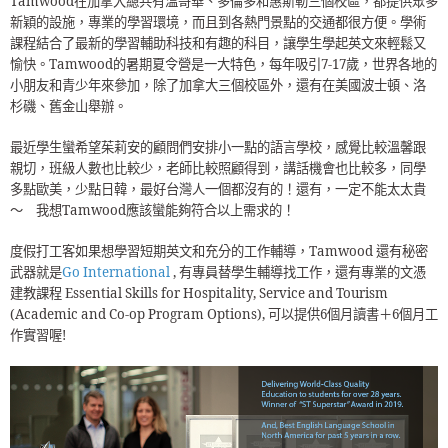
Tamwood在加拿大總共有溫哥華、多倫多和惠斯勒三個校區，都提供眾多
新穎的設施，專業的學習環境，而且到各熱門景點的交通都很方便。學術
課程結合了最新的學習輔助科技和有趣的科目，讓學生學起英文來輕鬆又
愉快。Tamwood的暑期夏令營是一大特色，每年吸引7-17歲，世界各地的
小朋友和青少年來參加，除了加拿大三個校區外，還有在美國波士頓、洛
杉磯、舊金山舉辦。
最近學生蠻希望茱莉安的顧問們安排小一點的語言學校，感覺比較溫馨跟
親切，班級人數也比較少，老師比較照顧得到，講話機會也比較多，同學
多點歐美，少點日韓，最好台灣人一個都沒有的！還有，一定不能太太貴
～ 我想Tamwood應該蠻能夠符合以上需求的！
度假打工客如果想學習短期英文和充分的工作輔導，Tamwood 還有秘密
武器就是
Go International
, 有專員替學生輔導找工作，還有專業的文憑
建教課程 Essential Skills for Hospitality, Service and Tourism
(Academic and Co-op Program Options), 可以提供6個月讀書＋6個月工
作實習喔!