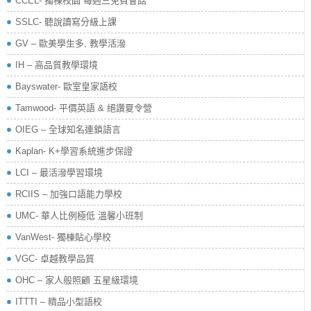
CCEL- 獨棟校園 每週三免費會話
SSLC- 聽說讀寫分級上課
GV – 歐美學生多, 教學活潑
IH – 高品質教學環境
Bayswater- 歐室皇家語校
Tamwood- 平價英語 & 絕讚夏令營
OIEG – 全球知名連鎖語言
Kaplan- K+學習系統進步保證
LCI – 最活潑學習環境
RCIIS – 加強口語能力學校
UMC- 華人比例極低 溫馨小班制
VanWest- 獨棟貼心學校
VGC- 卓越教學品質
OHC – 家人般照顧 五星級環境
ITTTI – 精品小型語校