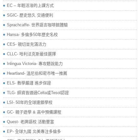
EC – 年輕活潑的上課方式
SGIC- 歷史悠久 交通便利
Sprachcaffe- 世界語言咖啡館體驗
Hansa- 多倫多50年歷史名校
CES- 親切並充滿活力
CLLC- 哈利法克斯最佳選擇
Inlingua Victoria‏- 專攻聽說能力
Heartland- 溫尼伯和密市唯一推薦
ELS- 教學嚴謹 進步保證
TLG- 師資皆通過Celta或Tesol認證
LSI- 50年的全球連鎖學校
GC- 親子遊學 & 高中預備課程
Quest- 老牌語校 活動豐富
EP- 全球九國 北美專注多倫多