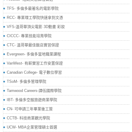
TFS- 多倫多最著名的電影學院
RCC- 專業理工學院快速拿到文憑
VFS-溫哥華頂尖電影 3D動畫 彩妝
CICCC- 專業技能培育學院
CTC- 溫哥華最佳飯店實習保證
Evergreen- 多倫多當地職業課程
VanWest- 有薪實習工作安置保證
Canadian College- 電子數位學習
TSoM- 多倫多管理學院
Tamwood Careers-譚伍國際學院
IBT- 多倫多空服旅遊商業學院
CN- 可申請三年畢業後工簽
CCTB- 科技商業觀光學院
UCW- MBA企業管理碩士首選