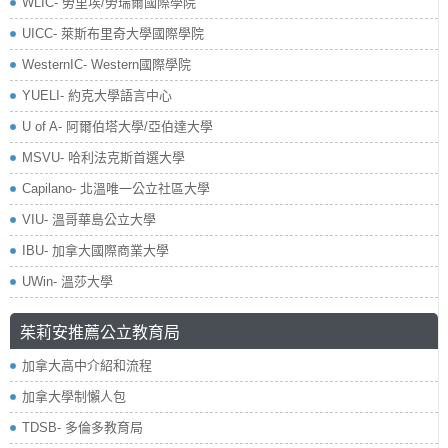
WLIC- 勞里埃/勞瑞爾國際學院
UICC- 萊斯布里奇大學國際學院
WesternIC- Western國際學院
YUELI- 約克大學語言中心
U of A- 阿爾伯塔大學/亞伯達大學
MSVU- 哈利法克斯首選大學
Capilano- 北溫唯一公立社區大學
VIU- 溫哥華島公立大學
IBU- 加拿大國際商業大學
UWin- 溫莎大學
茱莉安推薦公立教育局
加拿大高中介紹和流程
加拿大學制懶人包
TDSB- 多倫多教育局