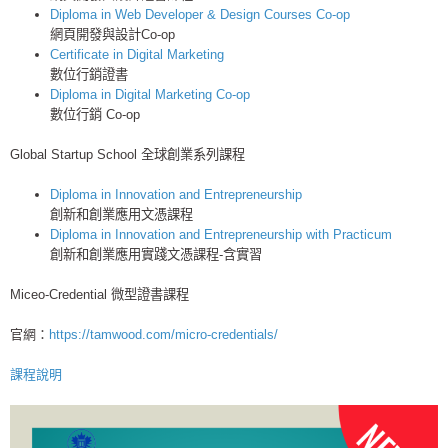
Diploma in Web Developer & Design Courses Co-op
網頁開發與設計Co-op
Certificate in Digital Marketing
數位行銷證書
Diploma in Digital Marketing Co-op
數位行銷 Co-op
Global Startup School 全球創業系列課程
Diploma in Innovation and Entrepreneurship
創新和創業應用文憑課程
Diploma in Innovation and Entrepreneurship with Practicum
創新和創業應用實踐文憑課程-含實習
Miceo-Credential 微型證書課程
官網：
https://tamwood.com/micro-credentials/
課程說明