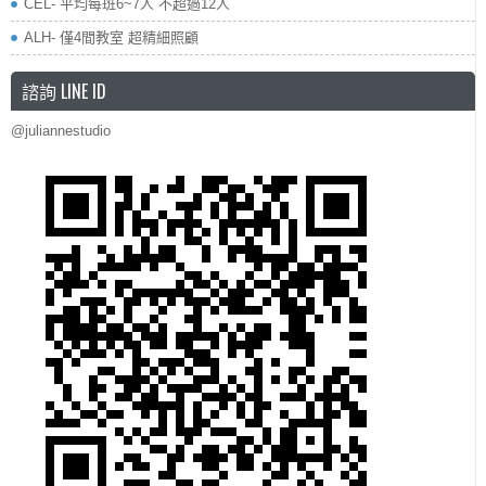
CEL- 平均每班6~7人 不超過12人
ALH- 僅4間教室 超精細照顧
諮詢 LINE ID
@juliannestudio