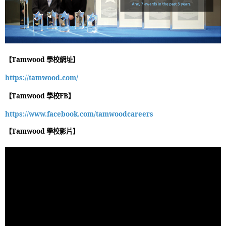
【Tamwood 學校網址】
https://tamwood.com/
【Tamwood 學校FB】
https://www.facebook.com/tamwoodcareers
【
Tamwood 學校
影片】