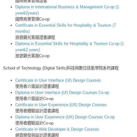
國際商業管理證書
Diploma in International Business & Management Co-op (1
year&2years)
國際商業管理Co-op
Certificate in Essential Skills for Hospitality & Tourism (7
months)
旅遊觀光客服證書課程
Diploma in Essential Skills for Hospitality & Tourism Co-op (1
year&2 years)
旅遊觀光客服Co-op
School of Technology (Digital Skills)科技與數位技能學院系列課程
Certificate in User Interface (UI) Design Courses
使用者介面設計證書課程
Diploma in User Interface (UI) Design Courses Co-op
使用者介面設計Co-op
Certificate in User Experience (UX) Design Courses
使用者體驗設計證書課程
Diploma in User Experience (UX) Design Courses Co-op
使用者體驗設計Co-op
Certificate in Web Developer & Design Courses
網頁開發與設計證書課程