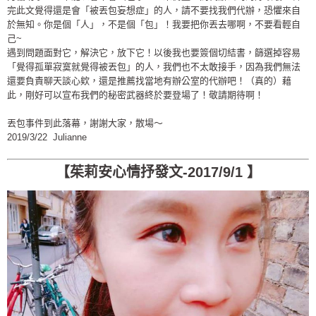
完此文覺得還是會「被丟包妄想症」的人，請不要找我們代辦，恐懼來自
於無知。你是個「人」，不是個「包」！我要把你丟去哪啊，不要看輕自
己~
遇到問題面對它，解決它，放下它！以後我也要簽個切結書，篩選掉容易
「覺得孤單寂寞就覺得被丟包」的人，我們也不太敢接手，因為我們無法
還要負責聊天談心欸，還是推薦找當地有辦公室的代辦吧！（真的）藉
此，剛好可以宣布我們的秘密武器終於要登場了！敬請期待啊！
丟包事件到此落幕，謝謝大家，散場～
2019/3/22 Julianne
【茱莉安心情抒發文-2017/9/1 】