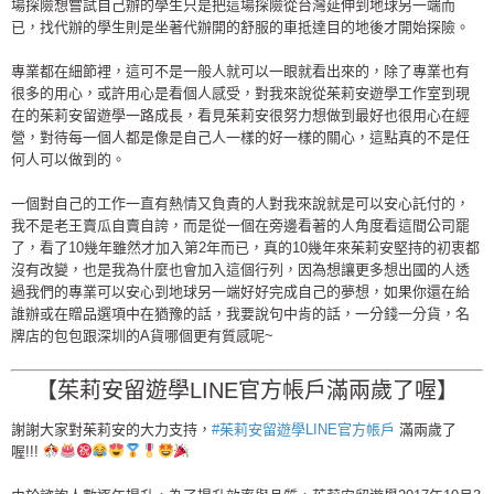
場探險想嘗試自己辦的學生只是把這場探險從台灣延伸到地球另一端而
已，找代辦的學生則是坐著代辦開的舒服的車抵達目的地後才開始探險。
專業都在細節裡，這可不是一般人就可以一眼就看出來的，除了專業也有
很多的用心，或許用心是看個人感受，對我來說從茱莉安遊學工作室到現
在的茱莉安留遊學一路成長，看見茱莉安很努力想做到最好也很用心在經
營，對待每一個人都是像是自己人一樣的好一樣的關心，這點真的不是任
何人可以做到的。
一個對自己的工作一直有熱情又負責的人對我來說就是可以安心託付的，
我不是老王賣瓜自賣自誇，而是從一個在旁邊看著的人角度看這間公司罷
了，看了10幾年雖然才加入第2年而已，真的10幾年來茱莉安堅持的初衷都
沒有改變，也是我為什麼也會加入這個行列，因為想讓更多想出國的人透
過我們的專業可以安心到地球另一端好好完成自己的夢想，如果你還在給
誰辦或在贈品選項中在猶豫的話，我要說句中肯的話，一分錢一分貨，名
牌店的包包跟深圳的A貨哪個更有質感呢~
【茱莉安留遊學LINE官方帳戶滿兩歲了喔】
謝謝大家對茱莉安的大力支持，
#
茱莉安留遊學LINE官方帳戶
滿兩歲了
喔!!!