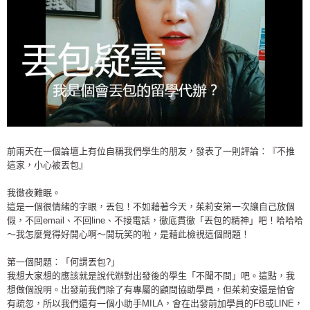
前兩天在一個論壇上有位自稱我們學生的朋友，發表了一則評論：『不推
這家，小心被丟包』
我徹夜難眠。
這是一個很情緒的字眼，丟包！不如藉著今天，茱莉安第一次讓自己放個
假，不回email、不回line、不接電話，徹底貫徹「丟包的精神」吧！哈哈哈
～我怎麼覺得好開心啊～開玩笑的啦，是藉此檢視這個問題！
第一個問題：「何謂丟包?」
我想大家想的應該就是說代辦對出發後的學生「不聞不問」吧。這點，我
想做個說明。出發前我們除了有專屬的顧問協助學員，但茱莉安還是怕會
有疏忽，所以我們還有一個小助手MILA，會在出發前加學員的FB或LINE，