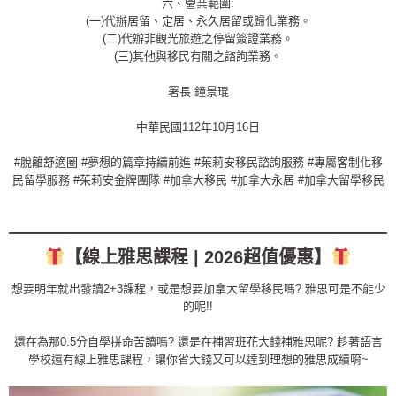
六、營業範圍:
(一)代辦居留、定居、永久居留或歸化業務。
(二)代辦非觀光旅遊之停留簽證業務。
(三)其他與移民有關之諮詢業務。
署長 鐘景琨
中華民國112年10月16日
#脫離舒適圈
#夢想的篇章持續前進
#茱莉安移民諮詢服務
#專屬客制化移
民留學服務
#茱莉安金牌團隊
#加拿大移民
#加拿大永居
#加拿大留學移民
_________________________
【線上雅思課程 | 2026超值優惠】
想要明年就出發讀2+3課程，或是想要加拿大留學移民嗎? 雅思可是不能少
的呢!!
還在為那0.5分自學拼命苦讀嗎? 還是在補習班花大錢補雅思呢? 趁著語言
學校還有線上雅思課程，讓你省大錢又可以達到理想的雅思成績唷~