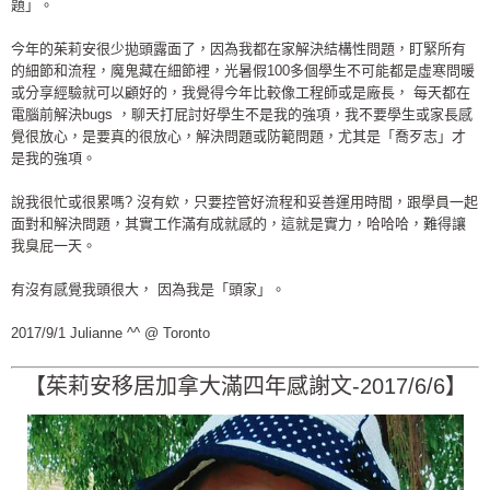
題」。
今年的茱莉安很少拋頭露面了，因為我都在家解決結構性問題，盯緊所有
的細節和流程，魔鬼藏在細節裡，光暑假100多個學生不可能都是虛寒問暖
或分享經驗就可以顧好的，我覺得今年比較像工程師或是廠長， 每天都在
電腦前解決bugs ，聊天打屁討好學生不是我的強項，我不要學生或家長感
覺很放心，是要真的很放心，解決問題或防範問題，尤其是「喬歹志」才
是我的強項。
說我很忙或很累嗎? 沒有欸，只要控管好流程和妥善運用時間，跟學員一起
面對和解決問題，其實工作滿有成就感的，這就是實力，哈哈哈，難得讓
我臭屁一天。
有沒有感覺我頭很大， 因為我是「頭家」。
2017/9/1 Julianne ^^ @ Toronto
【茱莉安移居加拿大滿四年感謝文-2017/6/6】