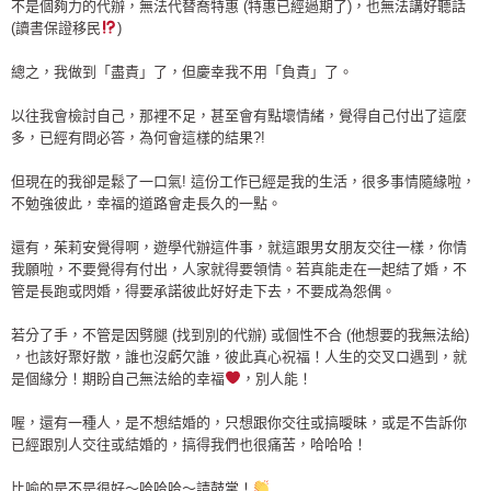
不是個夠力的代辦，無法代替喬特惠 (特惠已經過期了)，也無法講好聽話
(讀書保證移民
)
總之，我做到「盡責」了，但慶幸我不用「負責」了。
以往我會檢討自己，那裡不足，甚至會有點壞情緒，覺得自己付出了這麼
多，已經有問必答，為何會這樣的結果?!
但現在的我卻是鬆了一口氣! 這份工作已經是我的生活，很多事情隨緣啦，
不勉強彼此，幸福的道路會走長久的一點。
還有，茱莉安覺得啊，遊學代辦這件事，就這跟男女朋友交往一樣，你情
我願啦，不要覺得有付出，人家就得要領情。若真能走在一起結了婚，不
管是長跑或閃婚，得要承諾彼此好好走下去，不要成為怨偶。
若分了手，不管是因劈腿 (找到別的代辦) 或個性不合 (他想要的我無法給)
，也該好聚好散，誰也沒虧欠誰，彼此真心祝福！人生的交叉口遇到，就
是個緣分！期盼自己無法給的幸福
，別人能！
喔，還有一種人，是不想結婚的，只想跟你交往或搞曖昧，或是不告訴你
已經跟別人交往或結婚的，搞得我們也很痛苦，哈哈哈！
比喻的是不是很好～哈哈哈～請鼓掌！