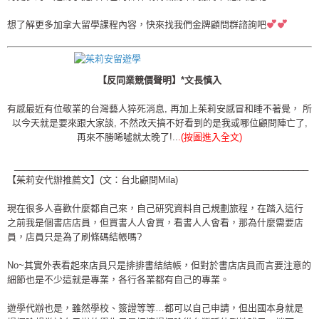
想了解更多加拿大留學課程內容，快來找我們金牌顧問群諮詢吧
【反同業競價聲明】*文長慎入
有感最近有位敬業的台灣藝人猝死消息, 再加上茱莉安感冒和睡不著覺， 所
以今天就是要來跟大家談, 不然改天搞不好看到的是我或哪位顧問陣亡了,
再來不勝唏噓就太晚了!..
.(按圖進入全文)
___________________________________________________________
【茱莉安代辦推薦文】(文：台北顧問Mila)
現在很多人喜歡什麼都自己來，自己研究資料自己規劃旅程，在踏入這行
之前我是個書店店員，但買書人人會買，看書人人會看，那為什麼需要店
員，店員只是為了刷條碼結帳嗎?
No~其實外表看起來店員只是排排書結結帳，但對於書店店員而言要注意的
細節也是不少這就是專業，各行各業都有自己的專業。
遊學代辦也是，雖然學校、簽證等等…都可以自己申請，但出國本身就是