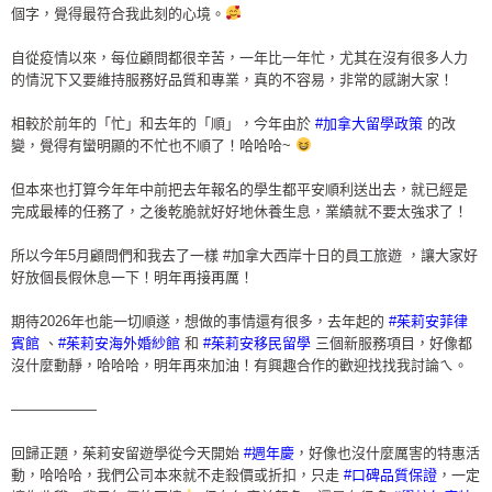
個字，覺得最符合我此刻的心境。
自從疫情以來，每位顧問都很辛苦，一年比一年忙，尤其在沒有很多人力
的情況下又要維持服務好品質和專業，真的不容易，非常的感謝大家！
相較於前年的「忙」和去年的「順」，今年由於
#加拿大留學政策
的改
變，覺得有蠻明顯的不忙也不順了！哈哈哈~
但本來也打算今年年中前把去年報名的學生都平安順利送出去，就已經是
完成最棒的任務了，之後乾脆就好好地休養生息，業績就不要太強求了！
所以今年5月顧問們和我去了一樣 #加拿大西岸十日的員工旅遊 ，讓大家好
好放個長假休息一下！明年再接再厲！
期待2026年也能一切順遂，想做的事情還有很多，去年起的
#茱莉安菲律
賓館
、
#茱莉安海外婚紗館
和
#茱莉安移民留學
三個新服務項目，好像都
沒什麼動靜，哈哈哈，明年再來加油！有興趣合作的歡迎找找我討論ㄟ。
——————
回歸正題，茱莉安留遊學從今天開始
#週年慶
，好像也沒什麼厲害的特惠活
動，哈哈哈，我們公司本來就不走殺價或折扣，只走
#口碑品質保證
，一定