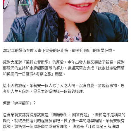
2017年的暑假在昨天畫下完美的休止符，即將迎來9月的開學旺季。
感謝大家對『茱莉安留遊學』的厚愛，今年出發人數又突破了新高，感謝
鄉親們的支持和金牌顧問團隊的努力，還讓茱莉安完成「說走就走愛爾蘭
和英國的十日度假&考察之旅」願望。
這十天的旅程，茱莉安一個人除了大吃大喝、沉澱自我、發現新事物、思
考新人生方向外，最重要的還悟道一個新的道理:
何謂「遊學顧問」?
包含茱莉安都覺得應該就是「照顧學生 + 回答問題」，至於是不是稱職的
顧問，就取決於達到的程度多寡吧。做了快十年的遊學顧問，茱莉安很有
感觸，領悟到一個頂級顧問或是管理者， 應該是「盯顧流程 + 解決問