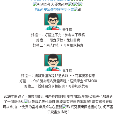
2026年大優惠來啦
#茱莉安留遊學好禮享不完
新生區
好禮一：好禮送不完，參考以下表格
好禮二：限定學校，免註冊費
好禮三：兩人同行，可享獨家特惠
舊生區
好禮一：續報實體課程12週含以上，可享獨家特惠
好禮二：介紹朋友報名實體課程，送獎學金NT$1000
好禮三：粉絲團分享和按讚，可參加摸獎喔！
2026年開跑了，快來規劃出國進修的計劃! 現在加幣/澳幣/英鎊等也都跌到
了一個新低點
先報名先付學費 就能享有很棒的匯率喔! 還有眾多好禮
可以拿, 加上免費的當地學長姐貼心服務
終究要出國念書的你, 何不盡
早規畫安排呢?