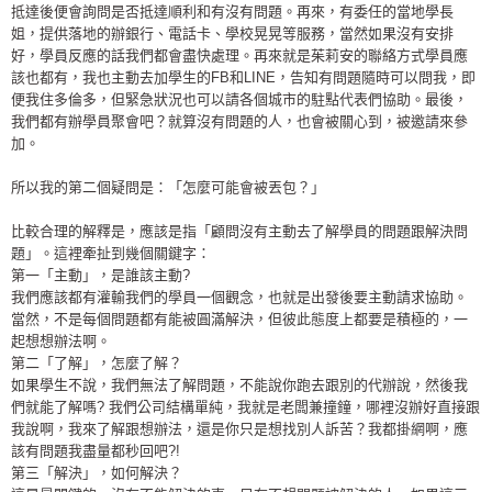
抵達後便會詢問是否抵達順利和有沒有問題。再來，有委任的當地學長
姐，提供落地的辦銀行、電話卡、學校晃晃等服務，當然如果沒有安排
好，學員反應的話我們都會盡快處理。再來就是茱莉安的聯絡方式學員應
該也都有，我也主動去加學生的FB和LINE，告知有問題隨時可以問我，即
便我住多倫多，但緊急狀況也可以請各個城市的駐點代表們協助。最後，
我們都有辦學員聚會吧？就算沒有問題的人，也會被關心到，被邀請來參
加。
所以我的第二個疑問是：「怎麼可能會被丟包？」
比較合理的解釋是，應該是指「顧問沒有主動去了解學員的問題跟解決問
題」。這裡牽扯到幾個關鍵字：
第一「主動」，是誰該主動?
我們應該都有灌輸我們的學員一個觀念，也就是出發後要主動請求協助。
當然，不是每個問題都有能被圓滿解決，但彼此態度上都要是積極的，一
起想想辦法啊。
第二「了解」，怎麼了解？
如果學生不說，我們無法了解問題，不能說你跑去跟別的代辦說，然後我
們就能了解嗎? 我們公司結構單純，我就是老闆兼撞鐘，哪裡沒辦好直接跟
我說啊，我來了解跟想辦法，還是你只是想找別人訴苦？我都掛網啊，應
該有問題我盡量都秒回吧?!
第三「解決」，如何解決？