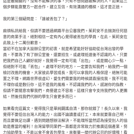
這是最關鍵的，沒有不能解決的事，只有不想問題被解決的人。如果這三
個步驟能靠雙方一起合作，建立互信，有效溝通的橋樑，這才是正途。
我的第三個疑問是：「誰被丟包了？」
麻煩私訊給我，但請不要透過網路平台公審我們。茱莉安不去揣測任何惡
意的商業手法，絕對相信一定有內心覺得被丟包的學員，在此，茱莉安在
此致上十二萬份歉意。
當初不在加拿大設辦公室的初衷，就是希望能好好協助從台灣出發的學
員，不要為了有了辦公室後，還要招生，或處理抵達後不認識的人，只要
把我們自己人顧好就好。我覺得一定有可能「出包」，或是關心少一點，
但絕對不可能「丟包」。處理不好的地方，一定要告知我們，給我們一個
檢討改進的機會，大家彼此學習成長，我可以拿我的人格保證，絕無可能
置之不理。網路世界很虛幻，愛生們需要我的時候請直接找我，我不可能
不理你或是敷衍你，這不是我的風格。不認識我們的人，感謝你的指教，
但請不要隨意攻擊我們，商譽建立不容易，這樣只會令支持我們的人更團
結，然後找我們代辦的學生只會更多而已。
如果看完這篇文，覺得我只是單純闢謠自清，那你就錯了！長久以來，我
覺得不要低估台灣人的能力，出國不論讀書或打工，本來就要靠自己啊，
而且要做足功課，遇到問題想辦法解決，不能理所當然認為接受別人的協
助是應當的權利！台灣留學同業們一直都是非常致力於推廣這個產業，努
力協助學生，不能以會不會丟包學生，來衡量一間代辦公司的好壞哦！看