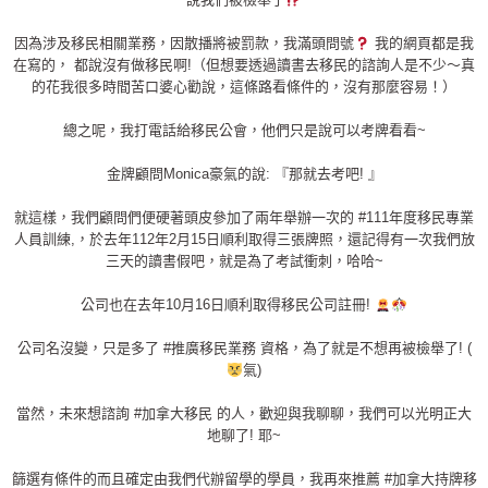
因為涉及移民相關業務，因散播將被罰款，我滿頭問號
我的網頁都是我
在寫的， 都說沒有做移民啊!（但想要透過讀書去移民的諮詢人是不少～真
的花我很多時間苦口婆心勸說，這條路看條件的，沒有那麼容易！）
總之呢，我打電話給移民公會，他們只是說可以考牌看看~
金牌顧問Monica豪氣的說: 『那就去考吧! 』
就這樣，我們顧問們便硬著頭皮參加了兩年舉辦一次的
#111年度移民專業
人員訓練
,，於去年112年2月15日順利取得三張牌照，還記得有一次我們放
三天的讀書假吧，就是為了考試衝刺，哈哈~
公司也在去年10月16日順利取得移民公司註冊!
公司名沒變，只是多了
#推廣移民業務
資格，為了就是不想再被檢舉了! (
氣)
當然，未來想諮詢
#加拿大移民
的人，歡迎與我聊聊，我們可以光明正大
地聊了! 耶~
篩選有條件的而且確定由我們代辦留學的學員，我再來推薦
#加拿大持牌移