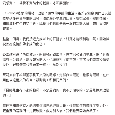
沒想到，一場看不到結束的戰役，才正要開始。
COVID-19疫情的爆發，改變了原本的平靜的生活。茱莉安和顧問們日以繼
夜地延後在台學生的出發、協助海外學生的回台、安撫家長不安的情緒、
關懷海外在學的學生等，感覺我們也像是第一線的醫護人員，來回與時間
賽跑。
整整一個月，我們接近完成以上的任務後，終究才能稍稍喘口氣，開始檢
視因為疫情所帶來成的傷害。
各國政府為了防疫救災，紛紛發起鎖國令，原本已報名的學生，除了延後
還有不少取消。還沒報名的人，也紛紛打了退堂鼓，首次我們成為疫情受
災戶，跟旅遊業和餐廳業一樣，生意都沒了!
茱莉安看了雄獅董事長王文傑的報導，覺得非常感動，也很有感觸，在此
用他以達爾文的名言，鼓勵員工和和同業們 :
『最終能生存下來的物種，不是最強的，也不是聰明的，是最能適應改變
的。』
我們不知道何時才能結束這場世紀經濟災難，但我知道的是除了努力外，
更重要的是我們一定要改變，救完別人後，我們也要開始自救了。