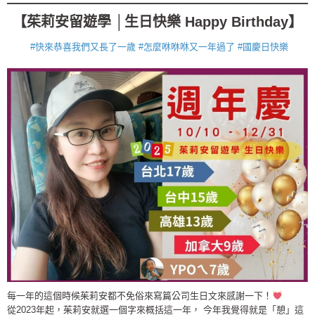
【茱莉安留遊學 │生日快樂 Happy Birthday】
#快來恭喜我們又長了一歲
#怎麼咻咻咻又一年過了
#國慶日快樂
每一年的這個時候茱莉安都不免俗來寫篇公司生日文來感謝一下！
從2023年起，茱莉安就選一個字來概括這一年， 今年我覺得就是「憩」這