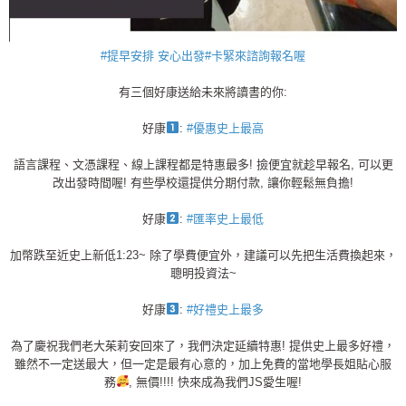
#提早安排 安心出發#卡緊來諮詢報名喔
有三個好康送給未來將讀書的你:
好康
:
#優惠史上最高
語言課程、文憑課程、線上課程都是特惠最多! 撿便宜就趁早報名, 可以更
改出發時間喔! 有些學校還提供分期付款, 讓你輕鬆無負擔!
好康
:
#匯率史上最低
加幣跌至近史上新低1:23~ 除了學費便宜外，建議可以先把生活費換起來，
聰明投資法~
好康
:
#好禮史上最多
為了慶祝我們老大茱莉安回來了，我們決定延續特惠! 提供史上最多好禮，
雖然不一定送最大，但一定是最有心意的，加上免費的當地學長姐貼心服
務
, 無價!!!! 快來成為我們JS愛生喔!