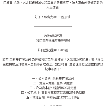
民顧問
協助，必定提供最誠信和專業的服務態度，陪大家奔赴這條艱難的
人生道路!
好了，報告完畢! 一起加油!
————————————-
內政部移民署
移民業務機構註冊登記證
註冊登記證第C0319號
茲有 茱莉安有限公司 為經營移民業務,經核與「入出國及移民法」曁「移民
業務機構及其從業人員輔導管理辦法」規定符合, 准發註冊登記證並摘錄登
記事項如下:
一、公司名稱: 茱莉安有限公司
二、負責人姓名: 董事 洪逸青
三、公司資本額: 新臺幣500萬元整
四、公司地址: 臺北市萬華區武昌街2段88號2樓
五、核准日期: 中華民國112年10月16日