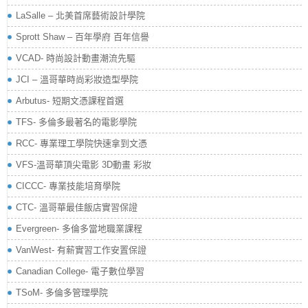
LaSalle – 北美首席藝術設計學院
Sprott Shaw – 百年學府 百年信譽
VCAD- 時尚設計動畫潮流先驅
JCI – 溫哥華時尚彩妝造型學院
Arbutus- 短期文憑課程首選
TFS- 多倫多最著名的電影學院
RCC- 專業理工學院快速拿到文憑
VFS-溫哥華頂尖電影 3D動畫 彩妝
CICCC- 專業技能培育學院
CTC- 溫哥華最佳飯店實習保證
Evergreen- 多倫多當地職業課程
VanWest- 有薪實習工作安置保證
Canadian College- 電子數位學習
TSoM- 多倫多管理學院