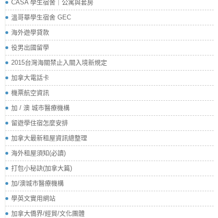
CASA 學生宿舍｜公寓與套房
溫哥華學生宿舍 GEC
海外遊學貸款
役男出國留學
2015台灣海關禁止入關入境新規定
加拿大電話卡
機票航空資訊
加 / 澳 城市醫療機構
留遊學住宿怎麼安排
加拿大最新租屋資訊總整理
海外租屋須知(必讀)
打包小秘訣(加拿大篇)
加/澳城市醫療機構
學英文實用網站
加拿大僑界/經貿/文化團體