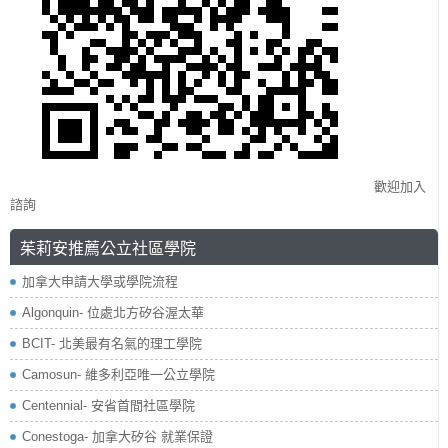
歡迎加入
諮詢
茱莉安推薦公立社區學院
加拿大申請大學或學院流程
Algonquin- 位處北方矽谷渥太華
BCIT- 北美最有名氣的理工學院
Camosun- 維多利亞唯一公立學院
Centennial- 安省首間社區學院
Conestoga- 加拿大矽谷 就業保證