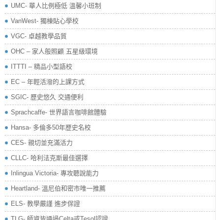
UMC- 華人比例極低 溫馨小班制
VanWest- 獨棟貼心學校
VGC- 卓越教學品質
OHC – 家人般照顧 五星級環境
ITTTI – 精品小型語校
EC – 年輕活潑的上課方式
SGIC- 歷史悠久 交通便利
Sprachcaffe- 世界語言咖啡館體驗
Hansa- 多倫多50年歷史名校
CES- 親切並充滿活力
CLLC- 哈利法克斯最佳選擇
Inlingua Victoria‏- 專攻聽說能力
Heartland- 溫尼伯和密市唯一推薦
ELS- 教學嚴謹 進步保證
TLG- 師資皆通過Celta或Tesol認證