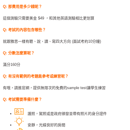
Q: 那費用是多少錢呢？
這個測驗只需要美金 $49 ，和其他英語測驗相比更划算
Q: 考試的內容包含哪些？
就跟雅思一樣有聽、說、讀、寫四大方向 (面試考約10分鐘)
Q: 分數怎麼算呢？
滿分160分
Q: 有沒有範例的考題能參考或練習呢？
有哦，請進官網，提供無限次的免費的sample test讓學生練習
Q: 考試需要準備什麼？
護照，駕照或是政府頒發並帶有照片的身分證件
安靜，光線良好的房間