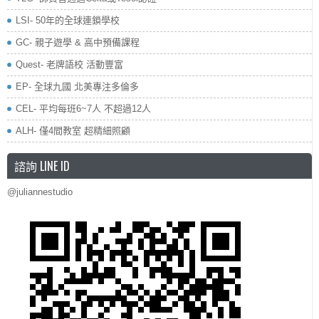
LSI- 50年的全球連鎖學校
GC- 親子遊學 & 高中預備課程
Quest- 老牌語校 活動豐富
EP- 全球九國 北美專注多倫多
CEL- 平均每班6~7人 不超過12人
ALH- 僅4間教室 超精細照顧
諮詢 LINE ID
@juliannestudio