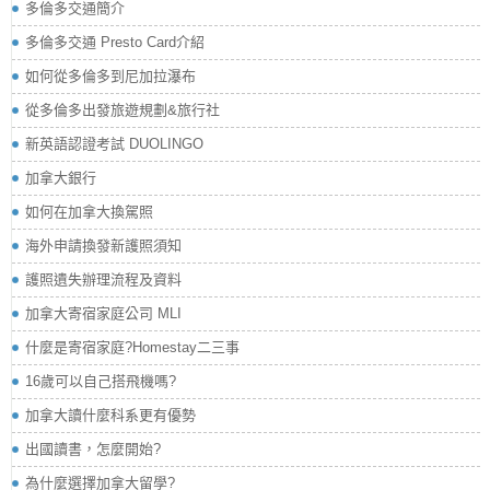
多倫多交通簡介
多倫多交通 Presto Card介紹
如何從多倫多到尼加拉瀑布
從多倫多出發旅遊規劃&旅行社
新英語認證考試 DUOLINGO
加拿大銀行
如何在加拿大換駕照
海外申請換發新護照須知
護照遺失辦理流程及資料
加拿大寄宿家庭公司 MLI
什麼是寄宿家庭?Homestay二三事
16歲可以自己搭飛機嗎?
加拿大讀什麼科系更有優勢
出國讀書，怎麼開始?
為什麼選擇加拿大留學?