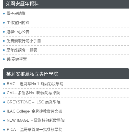
茱莉安歷年資料
電子報總覽
工作室回憶錄
遊學中心公告
免費索取行前小手冊
歷年座談會一覽表
暑/寒遊學營
茱莉安推薦私立專門學院
BMC – 溫哥華No.1 時尚彩妝學院
CMU- 多倫多No.1時尚彩妝學院
GREYSTONE – ILSC 商業學院
ILAC College- 金牌建教實習文憑
NEW IMAGE – 電影特效彩妝學院
PICA – 溫哥華首屈一指餐飲學院