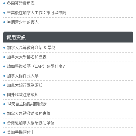
各國簽證費用表
畢業後在加拿大工作：誰可以申請
暑期青少年監護人
實用資訊
加拿大高等教育介紹 & 學制
加拿大大學排名和總表
請問學術英語（EAP）是學什麼?
加拿大條件式入學
加拿大銀行匯款須知
國外匯款注意須知
14天自主隔離相關規定
加拿大急難救助服務專線
台灣駐加拿大緊急協助單位
美加手機預付卡