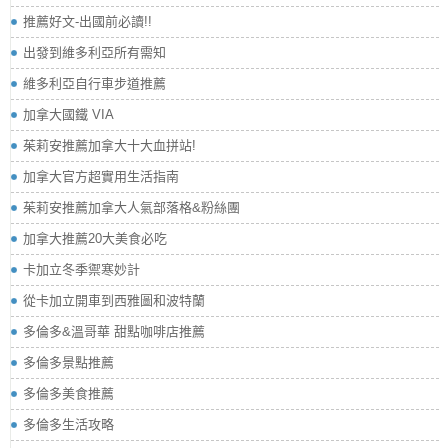
推薦好文-出國前必讀!!
出發到維多利亞所有需知
維多利亞自行車步道推薦
加拿大國鐵 VIA
茱莉安推薦加拿大十大血拼站!
加拿大官方超實用生活指南
茱莉安推薦加拿大人氣部落格&粉絲團
加拿大推薦20大美食必吃
卡加立冬季禦寒妙計
從卡加立開車到西雅圖和波特蘭
多倫多&溫哥華 甜點咖啡店推薦
多倫多景點推薦
多倫多美食推薦
多倫多生活攻略