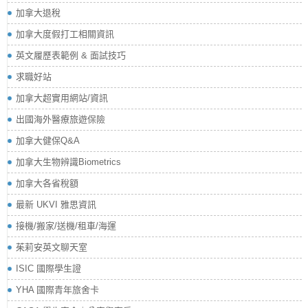
加拿大退稅
加拿大度假打工相關資訊
英文履歷表範例 & 面試技巧
求職好站
加拿大超實用網站/資訊
出國海外醫療旅遊保險
加拿大健保Q&A
加拿大生物辨識Biometrics
加拿大各省稅額
最新 UKVI 雅思資訊
接機/搬家/送機/租車/海運
茱莉安英文聊天室
ISIC 國際學生證
YHA 國際青年旅舍卡