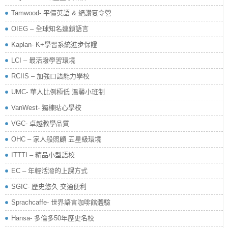
Tamwood- 平價英語 & 絕讚夏令營
OIEG – 全球知名連鎖語言
Kaplan- K+學習系統進步保證
LCI – 最活潑學習環境
RCIIS – 加強口語能力學校
UMC- 華人比例極低 溫馨小班制
VanWest- 獨棟貼心學校
VGC- 卓越教學品質
OHC – 家人般照顧 五星級環境
ITTTI – 精品小型語校
EC – 年輕活潑的上課方式
SGIC- 歷史悠久 交通便利
Sprachcaffe- 世界語言咖啡館體驗
Hansa- 多倫多50年歷史名校