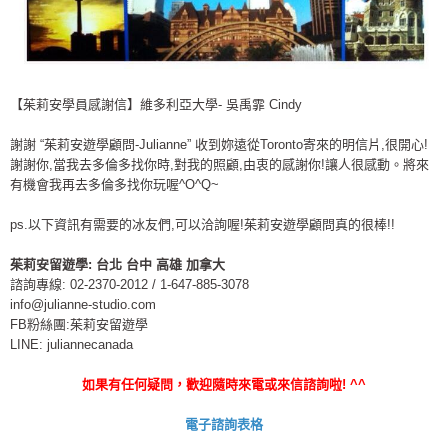
【茱莉安學員感謝信】維多利亞大學- 吳禹霏 Cindy
謝謝 “茱莉安遊學顧問-Julianne” 收到妳遠從Toronto寄來的明信片,很開心!
謝謝你,當我去多倫多找你時,對我的照顧,由衷的感謝你!讓人很感動。將來
有機會我再去多倫多找你玩喔^O^Q~
ps.以下資訊有需要的冰友們,可以洽詢喔!茱莉安遊學顧問真的很棒!!
茱莉安留遊學
:
台北
台中
高雄
加拿大
諮詢專線: 02-2370-2012 / 1-647-885-3078
info@julianne-studio.com
FB粉絲團:茱莉安留遊學
LINE: juliannecanada
如果有任何疑問，歡迎隨時來電或來信諮詢啦
! ^^
電子諮詢表格