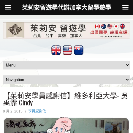
茱莉安留遊學代辦加拿大留學遊學
【茱莉安學員感謝信】維多利亞大學- 吳
禹霏 Cindy
9 月 2, 2015
學員感謝信