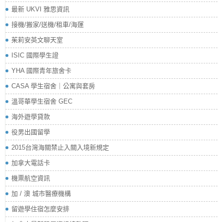
最新 UKVI 雅思資訊
接機/搬家/送機/租車/海運
茱莉安英文聊天室
ISIC 國際學生證
YHA 國際青年旅舍卡
CASA 學生宿舍｜公寓與套房
溫哥華學生宿舍 GEC
海外遊學貸款
役男出國留學
2015台灣海關禁止入關入境新規定
加拿大電話卡
機票航空資訊
加 / 澳 城市醫療機構
留遊學住宿怎麼安排