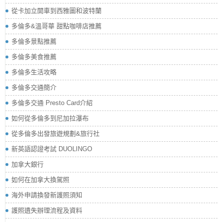
從卡加立開車到西雅圖和波特蘭
多倫多&溫哥華 甜點咖啡店推薦
多倫多景點推薦
多倫多美食推薦
多倫多生活攻略
多倫多交通簡介
多倫多交通 Presto Card介紹
如何從多倫多到尼加拉瀑布
從多倫多出發旅遊規劃&旅行社
新英語認證考試 DUOLINGO
加拿大銀行
如何在加拿大換駕照
海外申請換發新護照須知
護照遺失辦理流程及資料