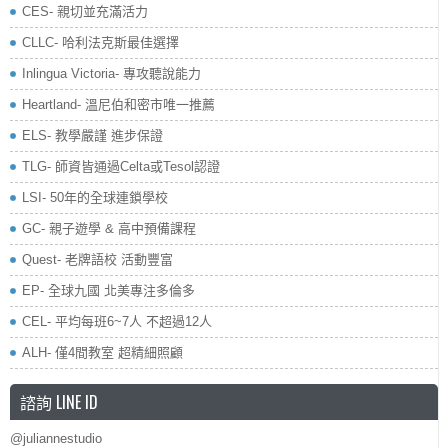
CES- 親切並充滿活力
CLLC- 哈利法克斯最佳選擇
Inlingua Victoria‏- 專攻聽說能力
Heartland- 溫尼伯和密市唯一推薦
ELS- 教學嚴謹 進步保證
TLG- 師資皆通過Celta或Tesol認證
LSI- 50年的全球連鎖學校
GC- 親子遊學 & 高中預備課程
Quest- 老牌語校 活動豐富
EP- 全球九國 北美專注多倫多
CEL- 平均每班6~7人 不超過12人
ALH- 僅4間教室 超精細照顧
諮詢 LINE ID
@juliannestudio