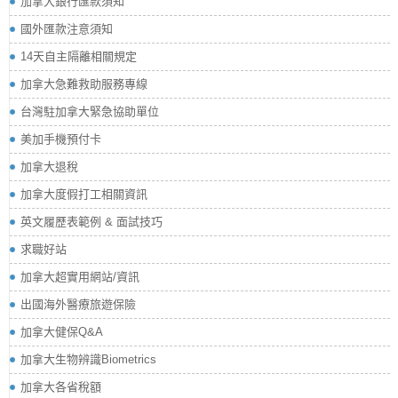
加拿大銀行匯款須知
國外匯款注意須知
14天自主隔離相關規定
加拿大急難救助服務專線
台灣駐加拿大緊急協助單位
美加手機預付卡
加拿大退稅
加拿大度假打工相關資訊
英文履歷表範例 & 面試技巧
求職好站
加拿大超實用網站/資訊
出國海外醫療旅遊保險
加拿大健保Q&A
加拿大生物辨識Biometrics
加拿大各省稅額