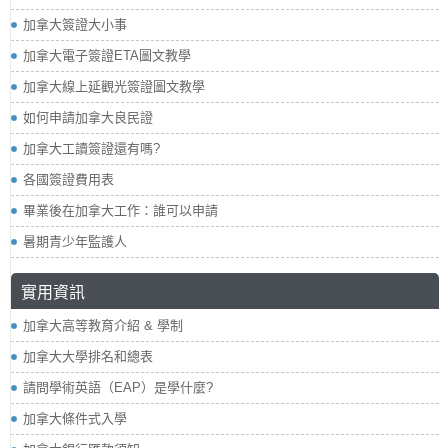
加拿大簽證大小事
加拿大電子簽證ETA圖文教學
加拿大線上延觀光簽證圖文教學
如何申請加拿大良民證
加拿大工讀簽證還有嗎?
各國簽證費用表
畢業後在加拿大工作：誰可以申請
暑期青少年監護人
實用資訊
加拿大高等教育介紹 & 學制
加拿大大學排名和總表
請問學術英語（EAP）是學什麼?
加拿大條件式入學