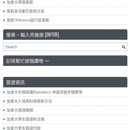
加拿大寄宿家庭
茱莉安活動花絮照片區
莫妮卡Monica旅行部落格
搜尋 – 輸入完後按 [ENTER]
記得幫忙按個讚唷 ～
簽證資訊
加拿大生物辨識Biometrics-申請流程步驟教學
加拿大入境資料填寫新方法
加拿大簽證總類
加拿大學生簽證新法規
加拿大學生簽證代辦