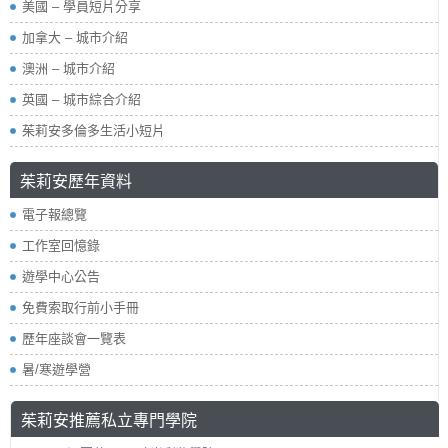
美國 – 學員短片分享
加拿大 – 城市介紹
澳洲 – 城市介紹
英國 – 城市綜合介紹
茱莉安多倫多生活小短片
茱莉安歷年資料
電子報總覽
工作室回憶錄
遊學中心公告
免費索取行前小手冊
歷年座談會一覽表
暑/寒遊學營
茱莉安推薦私立專門學院