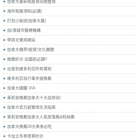
加拿大最新租屋資訊總整理
海外租屋須知(必讀)
打包小秘訣(加拿大篇)
加/澳城市醫療機構
學英文實用網站
加拿大僑界/經貿/文化團體
推薦好文-出國前必讀!!
出發到維多利亞所有需知
維多利亞自行車步道推薦
加拿大國鐵 VIA
茱莉安推薦加拿大十大血拼站!
加拿大官方超實用生活指南
茱莉安推薦加拿大人氣部落格&粉絲團
加拿大推薦20大美食必吃
卡加立冬季禦寒妙計