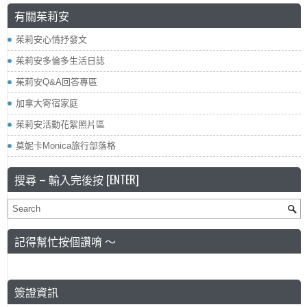
有關茱莉安
茱莉安心情抒發文
茱莉安多倫多生活日誌
茱莉安Q&A回答專區
加拿大寄宿家庭
茱莉安活動花絮照片區
莫妮卡Monica旅行部落格
搜尋 – 輸入完後按 [ENTER]
記得幫忙按個讚唷 ～
簽證資訊