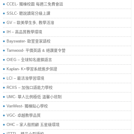
CCEL- 獨棟校園 每週三免費會話
SSLC- 聽說讀寫分級上課
GV – 歐美學生多, 教學活潑
IH – 高品質教學環境
Bayswater- 歐室皇家語校
Tamwood- 平價英語 & 絕讚夏令營
OIEG – 全球知名連鎖語言
Kaplan- K+學習系統進步保證
LCI – 最活潑學習環境
RCIIS – 加強口語能力學校
UMC- 華人比例極低 溫馨小班制
VanWest- 獨棟貼心學校
VGC- 卓越教學品質
OHC – 家人般照顧 五星級環境
ITTTI – 精品小型語校