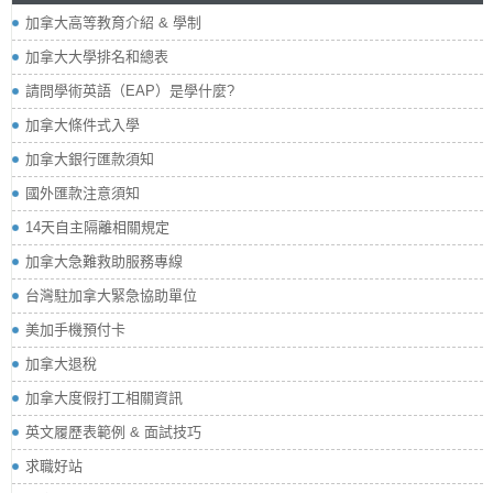
加拿大高等教育介紹 & 學制
加拿大大學排名和總表
請問學術英語（EAP）是學什麼?
加拿大條件式入學
加拿大銀行匯款須知
國外匯款注意須知
14天自主隔離相關規定
加拿大急難救助服務專線
台灣駐加拿大緊急協助單位
美加手機預付卡
加拿大退稅
加拿大度假打工相關資訊
英文履歷表範例 & 面試技巧
求職好站