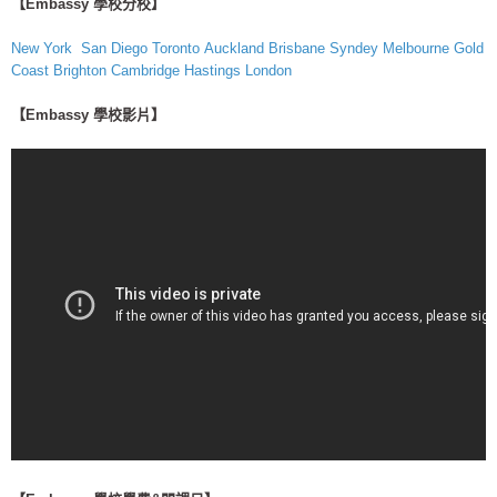
【Embassy 學校分校】
New York
San Diego
Toronto
Auckland
Brisbane
Syndey
Melbourne
Gold
Coast
Brighton
Cambridge
Hastings
London
【Embassy 學校影片】