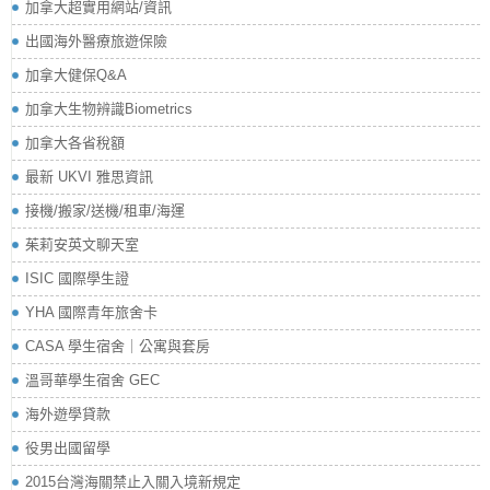
加拿大超實用網站/資訊
出國海外醫療旅遊保險
加拿大健保Q&A
加拿大生物辨識Biometrics
加拿大各省稅額
最新 UKVI 雅思資訊
接機/搬家/送機/租車/海運
茱莉安英文聊天室
ISIC 國際學生證
YHA 國際青年旅舍卡
CASA 學生宿舍｜公寓與套房
溫哥華學生宿舍 GEC
海外遊學貸款
役男出國留學
2015台灣海關禁止入關入境新規定