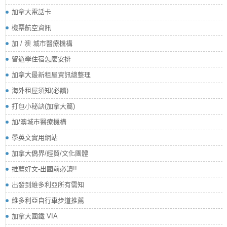
加拿大電話卡
機票航空資訊
加 / 澳 城市醫療機構
留遊學住宿怎麼安排
加拿大最新租屋資訊總整理
海外租屋須知(必讀)
打包小秘訣(加拿大篇)
加/澳城市醫療機構
學英文實用網站
加拿大僑界/經貿/文化團體
推薦好文-出國前必讀!!
出發到維多利亞所有需知
維多利亞自行車步道推薦
加拿大國鐵 VIA