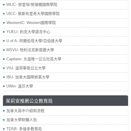
WLIC- 勞里埃/勞瑞爾國際學院
UICC- 萊斯布里奇大學國際學院
WesternIC- Western國際學院
YUELI- 約克大學語言中心
U of A- 阿爾伯塔大學/亞伯達大學
MSVU- 哈利法克斯首選大學
Capilano- 北溫唯一公立社區大學
VIU- 溫哥華島公立大學
IBU- 加拿大國際商業大學
UWin- 溫莎大學
茱莉安推薦公立教育局
加拿大高中介紹和流程
加拿大學制懶人包
TDSB- 多倫多教育局