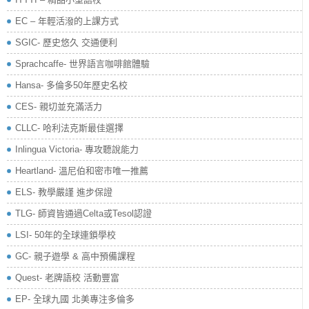
EC – 年輕活潑的上課方式
SGIC- 歷史悠久 交通便利
Sprachcaffe- 世界語言咖啡館體驗
Hansa- 多倫多50年歷史名校
CES- 親切並充滿活力
CLLC- 哈利法克斯最佳選擇
Inlingua Victoria‏- 專攻聽說能力
Heartland- 溫尼伯和密市唯一推薦
ELS- 教學嚴謹 進步保證
TLG- 師資皆通過Celta或Tesol認證
LSI- 50年的全球連鎖學校
GC- 親子遊學 & 高中預備課程
Quest- 老牌語校 活動豐富
EP- 全球九國 北美專注多倫多