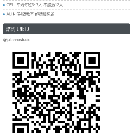
CEL- 平均每班6~7人 不超過12人
ALH- 僅4間教室 超精細照顧
諮詢 LINE ID
@juliannestudio