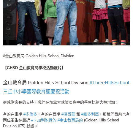
#金山教育局 Golden Hills School Division
【GHSD 金山教育局學校活動照片】
金山教育局 Golden Hills School Division
#
ThreeHillsSchool
三丘中小學國際教育週慶祝活動
很感謝家長的支持，我們在加拿大就讀國高中的學生比例大幅增加！
有的在東岸
#
多倫多
，有的在西岸
#
溫哥華
和
#
維多利亞
，那我們目前也有
兩位愛生在靠近
#
卡加利附近的
#
金山教育局的
(Golden Hills School
Division #75) 就讀。