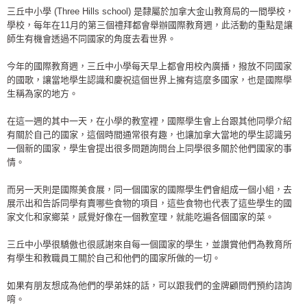
三丘中小學 (Three Hills school) 是隸屬於加拿大金山教育局的一間學校，
學校，每年在11月的第三個禮拜都會舉辦國際教育週，此活動的重點是讓
師生有機會透過不同國家的角度去看世界。
今年的國際教育週，三丘中小學每天早上都會用校內廣播，撥放不同國家
的國歌，讓當地學生認識和慶祝這個世界上擁有這麼多國家，也是國際學
生稱為家的地方。
在這一週的其中一天，在小學的教室裡，國際學生會上台跟其他同學介紹
有關於自己的國家，這個時間通常很有趣，也讓加拿大當地的學生認識另
一個新的國家，學生會提出很多問題詢問台上同學很多關於他們國家的事
情。
而另一天則是國際美食展，同一個國家的國際學生們會組成一個小組，去
展示出和告訴同學有賣哪些食物的項目，這些食物也代表了這些學生的國
家文化和家鄉菜，感覺好像在一個教室理，就能吃遍各個國家的菜。
三丘中小學很驕傲也很感謝來自每一個國家的學生，並讚賞他們為教育所
有學生和教職員工關於自己和他們的國家所做的一切。
如果有朋友想成為他們的學弟妹的話，可以跟我們的金牌顧問們預約諮詢
唷。