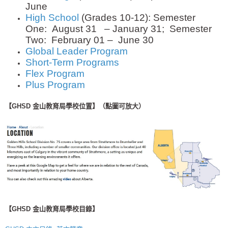
June
High School
(Grades 10-12): Semester
One: August 31 – January 31; Semester
Two: February 01 – June 30
Global Leader Program
Short-Term Programs
Flex Program
Plus Program
【GHSD 金山教育局學校位置】（點圖可放大）
【GHSD 金山教育局學校目錄】