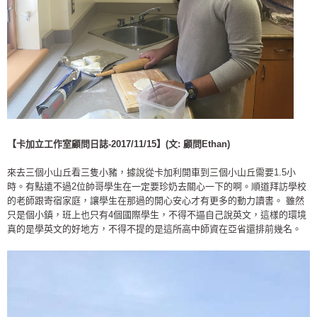
【卡加立工作室顧問日誌-2017/11/15】(文: 顧問Ethan)
來去三個小山丘看三隻小豬，據說從卡加利開車到三個小山丘需要1.5小
時。有點遠不過2位帥哥學生在一定要珍奶去關心一下的啊。順道拜訪學校
的老師跟寄宿家庭，讓學生在那過的開心安心才有更多的動力讀書。 雖然
只是個小鎮，班上也只有4個國際學生，不得不逼自己說英文，這樣的環境
真的是學英文的好地方，不得不提的是這所高中師資在亞省還排前幾名。