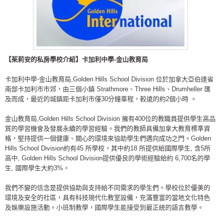
【茱莉安的私房學校介紹】卡加利中學-金山教育局
卡加利中學-金山教育局,Golden Hills School Division 位於加拿大亞伯達省
南部卡加利市市郊，由三個小鎮 Strathmore、Three Hills、Drumheller 匯
及而成，最近的城鎮距卡加利市僅30分鐘車程，較遠的約2個小時 。
金山教育局,Golden Hills School Division 擁有400位的教職員提供學生高品
質的學習機會及發展永續的學習經驗。我們的教師具備加拿大教育標準資
格，堅持提供一個健康、關心的環境來協助學生們邁向成功之門。Golden
Hills School Division約有45 所學校，其中約18 所提供給國際學生, 含5所
高中, Golden Hills School Division提供優良的學術經驗給約 6,700名的學
生, 國際學生大約3%。
我們不變的信念是提供協助與支持給不同需求的學生們。學校位於優美的
環境及安全的社區，具有科技現代化教室設備，充滿豐富的當地文化特色
及娛樂設施活動。小班制教學，國際學生能接受到最正統的語言教學。