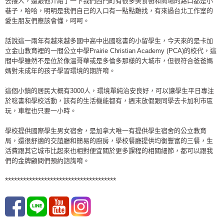
去接人，還跟他介紹了一下我們西門町有很多美食街和商場的路口都是小
巷子，哈哈，明明是我們自己的入口有一點點難找，有來過台北工作室的
愛生朋友們應該會懂，呵呵。
話說這一兩年有越來越多國中高中出國唸書的小留學生，今天來的是卡加
立金山教育裡的一間公立中學Prairie Christian Academy (PCA)的校代，這
間中學雖然不是位於像溫哥華或是多倫多那樣的大城市，但很符合爸爸媽
媽對未成年的孩子學習環境的期許唷。
這個小鎮的居民大概有3000人，環境單純治安良好，可以讓學生平日專注
於唸書和學校活動，該有的生活機能都有，週末放假跟同學去卡加利市區
玩，車程也只要一小時。
學校提供國際學生男女宿舍，是加拿大唯一有提供學生宿舍的公立教育
局，還很舒適的交誼廳和簡易的廚房，學校餐廳提供均衡豐富的三餐，生
活費跟其它城市比起來也相對便宜關於更多課程的相關細節，都可以跟我
們的金牌顧問們預約諮詢唷。
*************************************