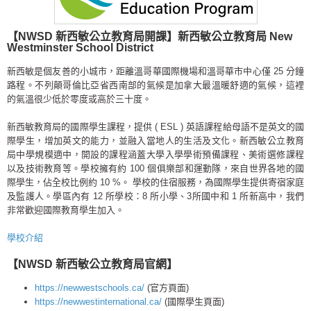
【NWSD 新西敏公立教育局
開課】新西敏公立教育局 New
Westminster School District
新西敏是個友善的小城市，距離溫哥華國際機場和溫哥華市中心僅 25 分鐘
路程。不列顛哥倫比亞省西南部的氣候是加拿大最溫暖舒適的氣候，這裡
的氣溫很少低於零度或高於三十度。
新西敏教育局的國際學生課程，提供 ( ESL ) 英語課程給母語不是英文的國
際學生，增加英文的能力，並融入當地人的生活及文化。新西敏公立教育
局中學規模適中，開設的課程涵蓋大學入學學術預備課程、美術選修課程
以及技術教育等。學校擁有約 100 個俱樂部和運動隊，來自世界各地的國
際學生，佔全校比例約 10 %。 學校的住宿服務，為國際學生提供寄宿家庭
及監護人。學區內有 12 所學校：8 所小學、3所國中和 1 所新高中，我們
非常歡迎國際教育學生加入。
學校介紹
【NWSD 新西敏公立教育局官網
】
https://newwestschools.ca/
(官方頁面)
https://newwestinternational.ca/
(國際學生頁面)