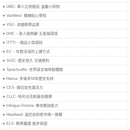
UMC- 華人比例極低 溫馨小班制
VanWest- 獨棟貼心學校
VGC- 卓越教學品質
OHC – 家人般照顧 五星級環境
ITTTI – 精品小型語校
EC – 年輕活潑的上課方式
SGIC- 歷史悠久 交通便利
Sprachcaffe- 世界語言咖啡館體驗
Hansa- 多倫多50年歷史名校
CES- 親切並充滿活力
CLLC- 哈利法克斯最佳選擇
Inlingua Victoria‏- 專攻聽說能力
Heartland- 溫尼伯和密市唯一推薦
ELS- 教學嚴謹 進步保證