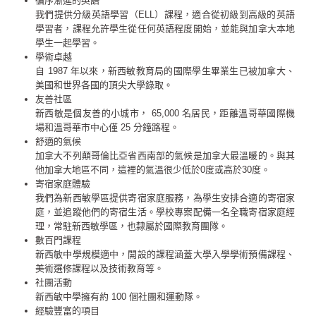
循序漸進的英語
我們提供分級英語學習（ELL）課程，適合從初級到高級的英語
學習者，課程允許學生從任何英語程度開始，並能與加拿大本地
學生一起學習。
學術卓越
自 1987 年以來，新西敏教育局的國際學生畢業生已被加拿大、
美國和世界各國的頂尖大學錄取。
友善社區
新西敏是個友善的小城市， 65,000 名居民，距離溫哥華國際機
場和溫哥華市中心僅 25 分鐘路程。
舒適的氣候
加拿大不列顛哥倫比亞省西南部的氣候是加拿大最溫暖的。與其
他加拿大地區不同，這裡的氣溫很少低於0度或高於30度。
寄宿家庭體驗
我們為新西敏學區提供寄宿家庭服務，為學生安排合適的寄宿家
庭，並追蹤他們的寄宿生活。學校專案配備一名全職寄宿家庭經
理，常駐新西敏學區，也隸屬於國際教育團隊。
數百門課程
新西敏中學規模適中，開設的課程涵蓋大學入學學術預備課程、
美術選修課程以及技術教育等。
社團活動
新西敏中學擁有約 100 個社團和運動隊。
經驗豐富的項目