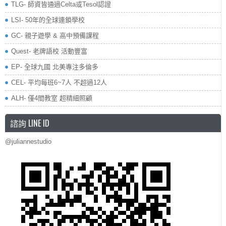
TLG- 師資皆通過Celta或Tesol認證
LSI- 50年的全球連鎖學校
GC- 親子遊學 & 高中預備課程
Quest- 老牌語校 活動豐富
EP- 全球九國 北美專注多倫多
CEL- 平均每班6~7人 不超過12人
ALH- 僅4間教室 超精細照顧
諮詢 LINE ID
@juliannestudio