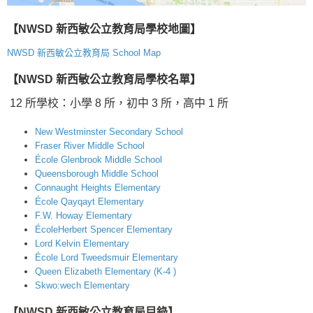
【NWSD 新西敏公立教育局
學校地圖】
NWSD 新西敏公立教育局 School Map
【NWSD 新西敏公立教育局學校
名單】
12 所學校：小學 8 所，初中 3 所，高中 1 所
New Westminster Secondary School
Fraser River Middle School
École Glenbrook Middle School
Queensborough Middle School
Connaught Heights Elementary
École Qayqayt Elementary
F.W. Howay Elementary
ÉcoleHerbert Spencer Elementary
Lord Kelvin Elementary
École Lord Tweedsmuir Elementary
Queen Elizabeth Elementary (K-4 )
Skwo:wech Elementary
【NWSD 新西敏公立教育局目錄】