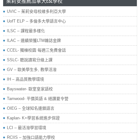
茱莉安推薦加拿大ESL學校
UVIC – 茱莉安母校維多利亞大學
UofT ELP – 多倫多大學語言中心
ILSC – 課程最多樣化
ILAC – 連續榮獲LTM雜誌金牌
CCEL- 獨棟校園 每週三免費會話
SSLC- 聽說讀寫分級上課
GV – 歐美學生多, 教學活潑
IH – 高品質教學環境
Bayswater- 歐室皇家語校
Tamwood- 平價英語 & 絕讚夏令營
OIEG – 全球知名連鎖語言
Kaplan- K+學習系統進步保證
LCI – 最活潑學習環境
RCIIS – 加強口語能力學校