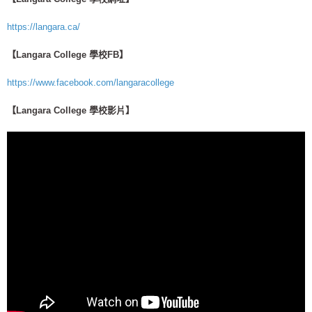
https://langara.ca/
【Langara College 學校FB】
https://www.facebook.com/langaracollege
【Langara College 學校影片】