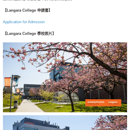
【Langara College 申請書】
Application for Admssion
【Langara College 學校照片】