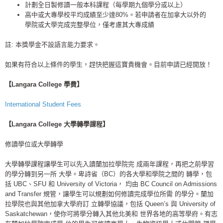
計劃全日製修讀一般本科課程（每學期九個學分或以上）
高中或大專學校平均成績至少達80%。
若申請者在加拿大以外的
學院或大學完成完整學位，
僅考慮其大專成績
註: 本獎學金不設語言能力要求。
如果有符合以上條件的學生，趕快把握這寶貴機會。
目前申請已經開放！
【Langara College ​學費】
International Student Fees
【Langara College 大學轉學課程】
修讀學位或大學轉學
大學轉學課程讓學生可以先入讀蘭加拉學院完 成兩年課程，再把之前學習
的學分轉到另一所 大學。卑詩省（BC）的各大學和學院之間的 轉學，包
括 UBC、SFU 和 University of Victoria， 均由 BC Council on Admissions
and Transfer 規管，讓學生可以規劃如何修讀完成學位所需 的學分。蘭加
拉學院也與其他加拿大學府訂 立轉學協議，包括 Queen’s 與 University of
Saskatchewan，使你可將學分轉入其他北美和 世界各地的高等學府。有志