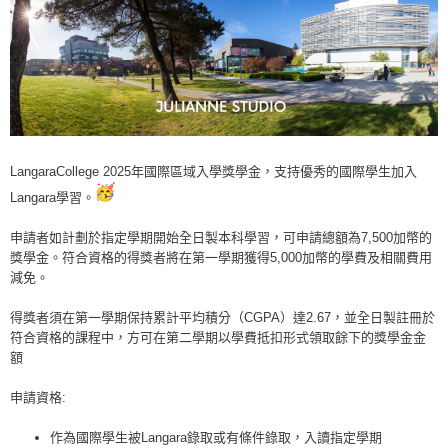
LangaraCollege 2025年國際區域入學獎學金，
支持優秀的國際學生加入
Langara學習。
申請者如計劃於指定學期開始全日製本科學習，可申請總額為7,
500加幣的
獎學金。符合資格的得獎者將在第一學期獲得5,
000加幣的學費及相關費用
減免。
得獎者須在第一學期保持累計平均積分（CGPA）達2.67，
並全日製註冊於
符合資格的課程中，
方可在第二學期以學費抵扣形式領取餘下的獎學金金
額
申請資格:
作為國際學生被Langara錄取或有條件錄取，入讀指定學期