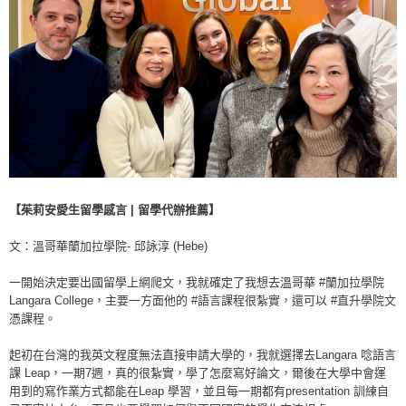
【茱莉安愛生留學感言 | 留學代辦推薦】
文：溫哥華蘭加拉學院- 邱詠淳 (Hebe)
一開始決定要出國留學上網爬文，我就確定了我想去溫哥華
#蘭加拉學院
Langara College，主要一方面他的
#語言課程很紮實
，還可以
#直升學院文
憑課程
。
起初在台灣的我英文程度無法直接申請大學的，我就選擇去Langara 唸語言
課 Leap，一期7週，真的很紮實，學了怎麼寫好論文，爾後在大學中會運
用到的寫作業方式都能在Leap 學習，並且每一期都有presentation 訓練自