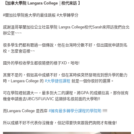
【加拿大學院 Langara College │校代來訪 】
#蘭加拉學院進大學的最佳跳板 #大學轉學分
感謝溫哥華蘭加拉公立社區學院 Langra College校代Sarah來拜訪我們台北
辦公室~~~
很多學生們都有聽過一個傳說，他在台灣時分數不好，但出國就申請到名
校，怎麼會這樣~~
國外的學校收學生都很隨便的樣子XD，哈哈!
其實不是的，假如高中成績不好，但在某時侯突然發現找到想升學的動力
時，Langara College 的
#大學捷徑課程
就是一個你很好的選擇。
可在學院裡就讀大一，最多到大二的課程，將GPA 的成績拉高，那你就有
機會申請進去UBC/SFU/UVIC 這類排名很前面的大學喲!!
而Langara College 是西岸
#擁有最多轉學分課程的學院喲
!!!!
所以成績不好不代表你沒機會，但記得要快來跟我們詢問才有機會!