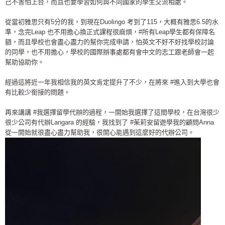
己不害怕上台，而且也要學習如何與不同國家的學生交流相處。
從當初雅思只有5分的我，到現在Duolingo 考到了115，大概有雅思6.5的水
準，念完Leap 也不用擔心換正式課程很麻煩，
#所有Leap學生都有保障名
額
，而且學校也會盡心盡力的幫你完成申請，怕英文不好不好找學校討論
的同學，也不用擔心，學校的國際辦事處都有會中文的志工跟老師會一起
幫助協助你。
經過這將近一年我相信我的英文肯定提升了不少，在將來
#進入到大學也會
有比較少銜接的問題
。
再來講講
#我選擇留學代辦的過程
，一開始我選擇了這間學校，在台灣很少
很少公司有代辦Langara 的經驗，我找到了
#茱莉安留遊學我的顧問Anna
從一開始就很盡心盡力幫助我，很開心能遇到這麼好的代辦公司。