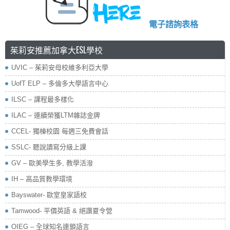
電子諮詢表格
茱莉安推薦加拿大ESL學校
UVIC – 茱莉安母校維多利亞大學
UofT ELP – 多倫多大學語言中心
ILSC – 課程最多樣化
ILAC – 連續榮獲LTM雜誌金牌
CCEL- 獨棟校園 每週三免費會話
SSLC- 聽說讀寫分級上課
GV – 歐美學生多, 教學活潑
IH – 高品質教學環境
Bayswater- 歐室皇家語校
Tamwood- 平價英語 & 絕讚夏令營
OIEG – 全球知名連鎖語言