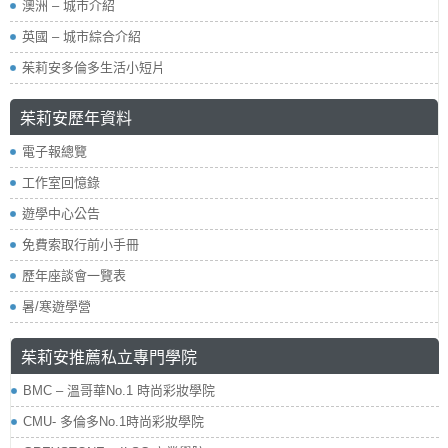
澳洲 – 城市介紹
英國 – 城市綜合介紹
茱莉安多倫多生活小短片
茱莉安歷年資料
電子報總覽
工作室回憶錄
遊學中心公告
免費索取行前小手冊
歷年座談會一覽表
暑/寒遊學營
茱莉安推薦私立專門學院
BMC – 溫哥華No.1 時尚彩妝學院
CMU- 多倫多No.1時尚彩妝學院