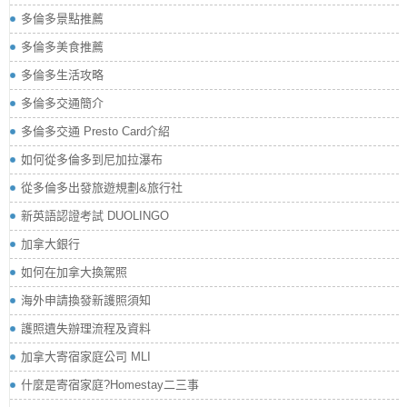
多倫多景點推薦
多倫多美食推薦
多倫多生活攻略
多倫多交通簡介
多倫多交通 Presto Card介紹
如何從多倫多到尼加拉瀑布
從多倫多出發旅遊規劃&旅行社
新英語認證考試 DUOLINGO
加拿大銀行
如何在加拿大換駕照
海外申請換發新護照須知
護照遺失辦理流程及資料
加拿大寄宿家庭公司 MLI
什麼是寄宿家庭?Homestay二三事