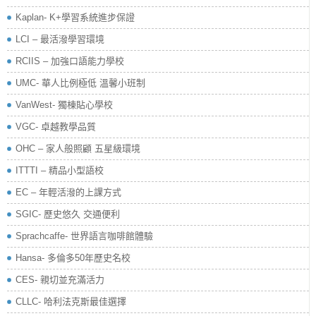
Kaplan- K+學習系統進步保證
LCI – 最活潑學習環境
RCIIS – 加強口語能力學校
UMC- 華人比例極低 溫馨小班制
VanWest- 獨棟貼心學校
VGC- 卓越教學品質
OHC – 家人般照顧 五星級環境
ITTTI – 精品小型語校
EC – 年輕活潑的上課方式
SGIC- 歷史悠久 交通便利
Sprachcaffe- 世界語言咖啡館體驗
Hansa- 多倫多50年歷史名校
CES- 親切並充滿活力
CLLC- 哈利法克斯最佳選擇