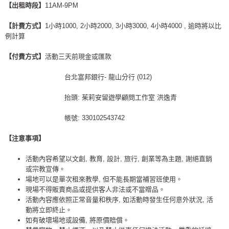
【出租時段】
11AM-9PM
【計費方式】
1小時1000, 2小時2000, 3小時3000, 4小時4000 , 逾時將以比
例計算
【付費方式】
活動三天前現金或匯款
台北富邦銀行- 龍山分行 (012)
抬頭: 茱莉安留遊學顧問工作室 洪逸青
帳號: 330102543742
【注意事項】
活動內容希望以文創, 教育, 設計, 旅行, 創業等為主題, 謝絕直銷
或宗教宣傳。
場地可以是單次租來教學, 但不能長期當補習班使用。
現場不得販賣商品或提供客人非法或不當贈品。
活動內容應依照正常音量和秩序, 如活動時發生任何意外狀況, 活
動將立即終止。
如有破壞場地或設備, 將原價賠償。