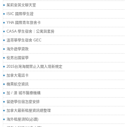
茱莉安英文聊天室
ISIC 國際學生證
YHA 國際青年旅舍卡
CASA 學生宿舍｜公寓與套房
溫哥華學生宿舍 GEC
海外遊學貸款
役男出國留學
2015台灣海關禁止入關入境新規定
加拿大電話卡
機票航空資訊
加 / 澳 城市醫療機構
留遊學住宿怎麼安排
加拿大最新租屋資訊總整理
海外租屋須知(必讀)