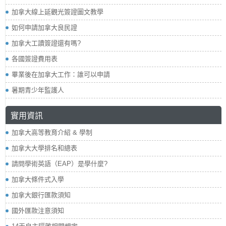
加拿大線上延觀光簽證圖文教學
如何申請加拿大良民證
加拿大工讀簽證還有嗎?
各國簽證費用表
畢業後在加拿大工作：誰可以申請
暑期青少年監護人
實用資訊
加拿大高等教育介紹 & 學制
加拿大大學排名和總表
請問學術英語（EAP）是學什麼?
加拿大條件式入學
加拿大銀行匯款須知
國外匯款注意須知