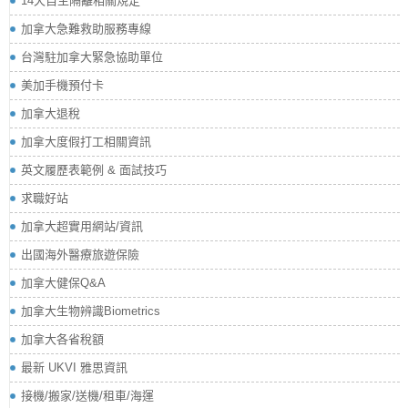
14天自主隔離相關規定
加拿大急難救助服務專線
台灣駐加拿大緊急協助單位
美加手機預付卡
加拿大退稅
加拿大度假打工相關資訊
英文履歷表範例 & 面試技巧
求職好站
加拿大超實用網站/資訊
出國海外醫療旅遊保險
加拿大健保Q&A
加拿大生物辨識Biometrics
加拿大各省稅額
最新 UKVI 雅思資訊
接機/搬家/送機/租車/海運