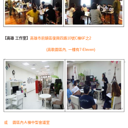
【高雄 工作室】
高雄市前鎮區復興四路10號C棟6F之2
(高軟園區內, 一樓有7-Eleven)
或 園區內Ａ棟中型會議室