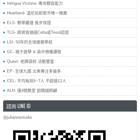
Inlingua Victoria‏- 專攻聽說能力
Heartland- 溫尼伯和密市唯一推薦
ELS- 教學嚴謹 進步保證
TLG- 師資皆通過Celta或Tesol認證
LSI- 50年的全球連鎖學校
GC- 親子遊學 & 高中預備課程
Quest- 老牌語校 活動豐富
EP- 全球九國 北美專注多倫多
CEL- 平均每班6~7人 不超過12人
ALH- 僅4間教室 超精細照顧
諮詢 LINE ID
@juliannestudio