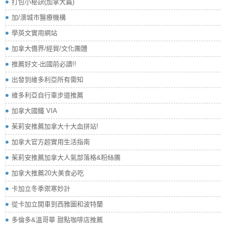
打包小秘訣(加拿大篇)
加/澳城市醫療機構
學英文實用網站
加拿大僑界/經貿/文化團體
推薦好文-出國前必讀!!
出發到維多利亞所有需知
維多利亞自行車步道推薦
加拿大國鐵 VIA
茱莉安推薦加拿大十大血拼站!
加拿大官方超實用生活指南
茱莉安推薦加拿大人氣部落格&粉絲團
加拿大推薦20大美食必吃
卡加立冬季禦寒妙計
從卡加立開車到西雅圖和波特蘭
多倫多&溫哥華 甜點咖啡店推薦