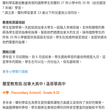
蘭利學區歡迎數量有限的國際學生到蘭利 27 所小學中的 15 所（幼兒園至
7 年級）學習。
* 請注意，蘭利學區要求 13 歲以下的兒童與父母同住。
教育和英語培訓
學生從開學第一天起就與加拿大學生一起融入常規班級。支持和關懷的教
師為學生提供指導和指導，幫助他們適應加拿大的生活。接待國際學生的
所有 15 所小學都提供英語語言培訓。學生在抵達時接受測試，並提供適合
他們需要的指導。
開始日期
學年從 9 月初開始，到 6 月底結束。學生開始學習的最佳時間是九月，這
是學年的開始。學生也可以在一月份加入，但名額有限。
更多小學簡介請進
蘭里教育局-加拿大高中 / 溫哥華
高中
中學（Secondary School）Grade 9-12
多年來，蘭利學區在為學生提供優質課程方面建立並保持了良好的聲譽。
無論選擇哪所學校，學生都將在實現目標的同時享受豐富的經驗和平等的