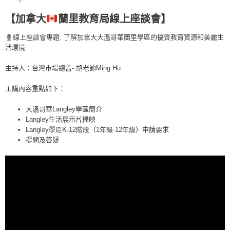
【加拿大
蘭
里
教育局
線上座談會
】
線上座談會專題: 了解加拿大大溫哥華蘭
里
學區的優質教育資源和美麗生
活環境
主持人：台灣市場總監- 胡老師Ming Hu
主講內容重點如下：
大溫哥華Langley學區簡介
Langley生活展示片播映
Langley學區K-12階段（1年級-12年級）申請要求
提問及答疑