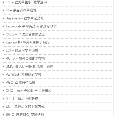
GV – 歐美學生多, 教學活潑
IH – 高品質教學環境
Bayswater- 歐室皇家語校
Tamwood- 平價英語 & 絕讚夏令營
OIEG – 全球知名連鎖語言
Kaplan- K+學習系統進步保證
LCI – 最活潑學習環境
RCIIS – 加強口語能力學校
UMC- 華人比例極低 溫馨小班制
VanWest- 獨棟貼心學校
VGC- 卓越教學品質
OHC – 家人般照顧 五星級環境
ITTTI – 精品小型語校
EC – 年輕活潑的上課方式
SGIC- 歷史悠久 交通便利