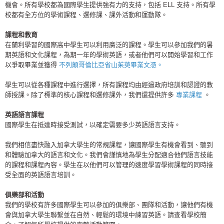
機會。所有學校都為國際學生提供強有力的支持，包括 ELL 支持。所有學
校都有全方位的學術課程、選修課、課外活動和運動隊。
課程和教育
在蘭利學習的國際高中學生可以利用廣泛的課程。學生可以參加我們的暑
期英語和文化課程，為期一年的學術英語，或者他們可以開始學習和工作
以爭取畢業並獲得
不列顛哥倫比亞省山茱萸畢業文憑。
學生可以從各種課程中進行選擇，所有課程均由經過政府培訓和認證的教
師授課。除了標準的核心課程和選修課外，我們還提供許多
專業課程
。
英語語言課程
國際學生在抵達時接受測試，以確定需要多少英語語言支持。
我們相信盡快融入加拿大學生的常規課程，讓國際學生有機會看到、聽到
和體驗加拿大的語言和文化。我們會謹慎地為學生分配適合他們語言技能
的課程和課程內容。學生在以他們可以管理的速度學習學術課程的同時接
受全面的英語語言培訓。
俱樂部和活動
我們的學校有許多國際學生可以參加的俱樂部、團隊和活動，讓他們有機
會與加拿大學生聯繫並在自然、輕鬆的環境中練習英語。請查看學校簡