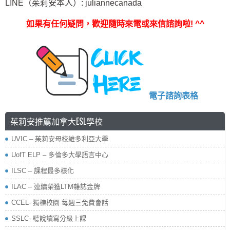
LINE（茱莉安本人）: juliannecanada
如果有任何疑問，歡迎隨時來電或來信諮詢啦
! ^^
電子諮詢表格
茱莉安推薦加拿大ESL學校
UVIC – 茱莉安母校維多利亞大學
UofT ELP – 多倫多大學語言中心
ILSC – 課程最多樣化
ILAC – 連續榮獲LTM雜誌金牌
CCEL- 獨棟校園 每週三免費會話
SSLC- 聽說讀寫分級上課