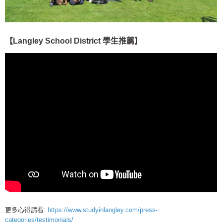
【Langley School District 學生推薦】
更多心得請看:
https://www.studyinlangley.com/press-
categories/testimonials/