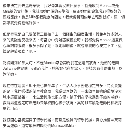
後來決定要去溫哥華後，我好像其實沒做什麼事，就是收到Monica或是
Mila給的資料後，我就照她們說的去準備，反正她們都會幫我盯得好好的，
連辦簽證，也是Mila跟我敲定時間後，我就帶著預約單去報到就好，這一切
都讓我覺得輕鬆好多。
但是畢竟是自己要帶著三個孩子去一個陌生的國度生活，難免有許多對未
來的質疑會反覆來去，每當心中有疑惑或擔憂時，我都覺得Monica還兼做
心理諮詢服務，很多事問了她，跟她聊聊後，就會讓我的心安定不少，這
算是超值服務了吧～
記得剛到加拿大時，不僅Monica常會詢問我在這邊的狀況，她們的老闆
Julianne也會傳line關心我們，她說她也在加拿大，在這裏有什麼事都可以
詢問她。
現在待在這裏不知不覺也快半年了，生活大小事務也穩定許多，特別要提
的是，我們選擇的蘭里教育局，我還蠻喜歡的，一來蘭里這邊的環境沒大
城市這麼繁雜，二來生活機能也很方便，孩子們在學校遇到不錯的老師，
教育局還會定時派老師去學校關心孩子狀況，真的非常感謝老師們和教育
局的用心。
我很開心當初選擇了留學代辦，而且是優質的留學代辦，真心推薦＃茱莉
安留遊學，還有最棒的顧問們Monica和Mila。