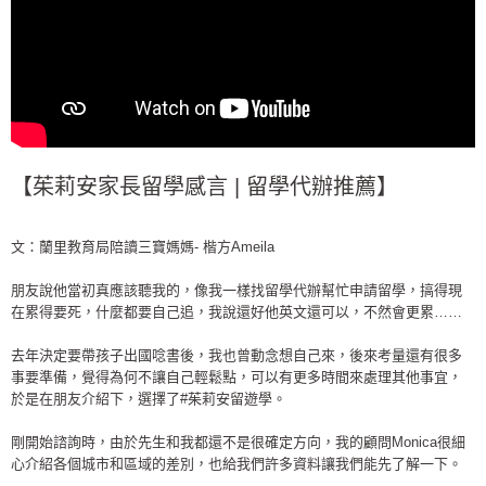
【茱莉安家長留學感言 | 留學代辦推薦】
文：蘭里教育局陪讀三寶媽媽- 楷方Ameila
朋友說他當初真應該聽我的，像我一樣找留學代辦幫忙申請留學，搞得現
在累得要死，什麼都要自己追，我說還好他英文還可以，不然會更累……
去年決定要帶孩子出國唸書後，我也曾動念想自己來，後來考量還有很多
事要準備，覺得為何不讓自己輕鬆點，可以有更多時間來處理其他事宜，
於是在朋友介紹下，選擇了#茱莉安留遊學。
剛開始諮詢時，由於先生和我都還不是很確定方向，我的顧問Monica很細
心介紹各個城市和區域的差別，也給我們許多資料讓我們能先了解一下。