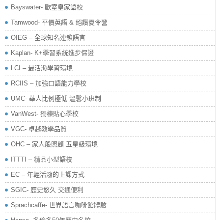
Bayswater- 歐室皇家語校
Tamwood- 平價英語 & 絕讚夏令營
OIEG – 全球知名連鎖語言
Kaplan- K+學習系統進步保證
LCI – 最活潑學習環境
RCIIS – 加強口語能力學校
UMC- 華人比例極低 溫馨小班制
VanWest- 獨棟貼心學校
VGC- 卓越教學品質
OHC – 家人般照顧 五星級環境
ITTTI – 精品小型語校
EC – 年輕活潑的上課方式
SGIC- 歷史悠久 交通便利
Sprachcaffe- 世界語言咖啡館體驗