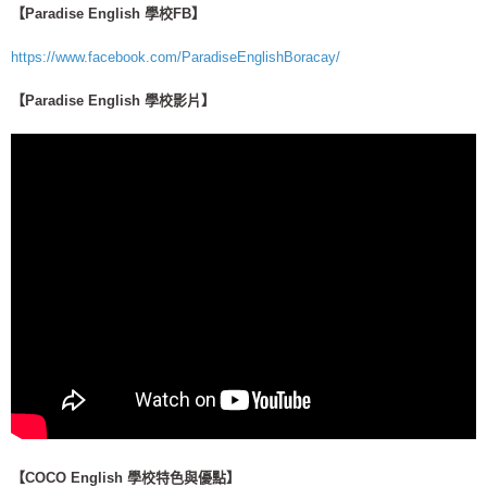
【Paradise English 學校FB】
https://www.facebook.com/ParadiseEnglishBoracay/
【Paradise English 學校影片】
【COCO English 學校特色與優點】