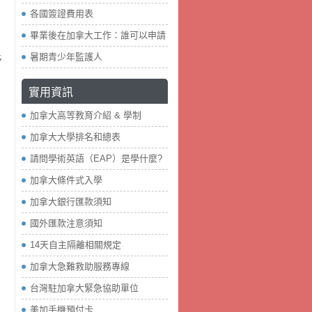
各國簽證費用表
畢業後在加拿大工作：誰可以申請
此
暑期青少年監護人
實用資訊
加拿大高等教育介紹 & 學制
加拿大大學排名和總表
請問學術英語（EAP）是學什麼?
加拿大條件式入學
加拿大銀行匯款須知
國外匯款注意須知
14天自主隔離相關規定
加拿大急難救助服務專線
台灣駐加拿大緊急協助單位
美加手機預付卡