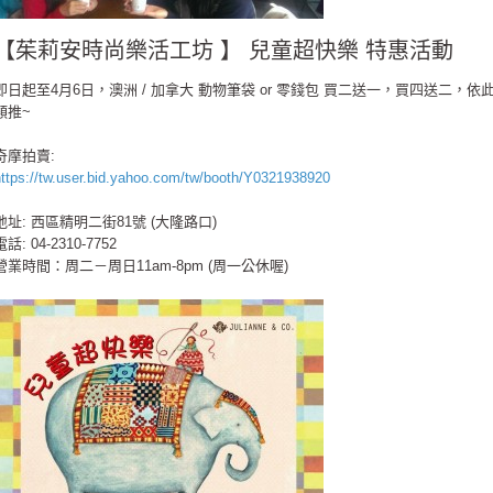
【茱莉安時尚樂活工坊 】 兒童超快樂 特惠活動
即日起至4月6日，澳洲 / 加拿大 動物筆袋 or 零錢包 買二送一，買四送二，依
類推~
奇摩拍賣:
https://tw.user.bid.yahoo.com/tw/booth/Y0321938920
地址: 西區精明二街81號 (大隆路口)
電話: 04-2310-7752
營業時間：周二－周日11am-8pm (周一公休喔)