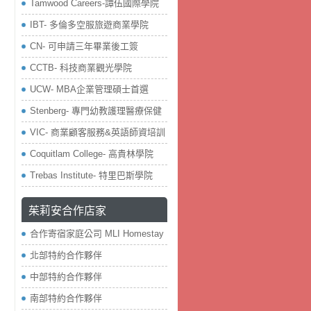
Tamwood Careers-譚伍國際學院
IBT- 多倫多空服旅遊商業學院
CN- 可申請三年畢業後工簽
CCTB- 科技商業觀光學院
UCW- MBA企業管理碩士首選
Stenberg- 專門幼教護理醫療保健
VIC- 商業顧客服務&英語師資培訓
Coquitlam College- 高貴林學院
Trebas Institute- 特里巴斯學院
茱莉安合作店家
合作寄宿家庭公司 MLI Homestay
北部特約合作夥伴
中部特約合作夥伴
南部特約合作夥伴