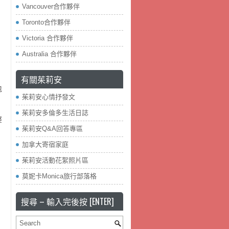
Vancouver合作夥伴
Toronto合作夥伴
Victoria 合作夥伴
Australia 合作夥伴
有關茱莉安
包
茱莉安心情抒發文
茱莉安多倫多生活日誌
婆
茱莉安Q&A回答專區
加拿大寄宿家庭
茱莉安活動花絮照片區
莫妮卡Monica旅行部落格
搜尋 – 輸入完後按 [ENTER]