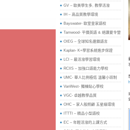
GV – 歐美學生多, 教學活潑
IH – 高品質教學環境
Bayswater- 歐室皇家語校
Tamwood- 平價英語 & 絕讚夏令營
OIEG – 全球知名連鎖語言
Kaplan- K+學習系統進步保證
LCI – 最活潑學習環境
RCIIS – 加強口語能力學校
UMC- 華人比例極低 溫馨小班制
h
VanWest- 獨棟貼心學校
VGC- 卓越教學品質
OHC – 家人般照顧 五星級環境
ITTTI – 精品小型語校
EC – 年輕活潑的上課方式