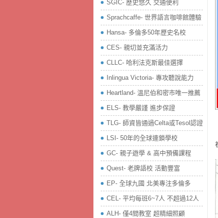
SGIC- 歷史悠久 交通便利
Sprachcaffe- 世界語言咖啡館體驗
Hansa- 多倫多50年歷史名校
CES- 親切並充滿活力
CLLC- 哈利法克斯最佳選擇
Inlingua Victoria‏- 專攻聽說能力
Heartland- 溫尼伯和密市唯一推薦
ELS- 教學嚴謹 進步保證
TLG- 師資皆通過Celta或Tesol認證
LSI- 50年的全球連鎖學校
GC- 親子遊學 & 高中預備課程
Quest- 老牌語校 活動豐富
EP- 全球九國 北美專注多倫多
CEL- 平均每班6~7人 不超過12人
ALH- 僅4間教室 超精細照顧