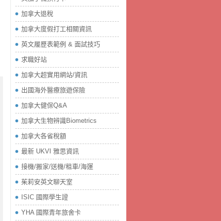
加拿大退稅
加拿大度假打工相關資訊
英文履歷表範例 & 面試技巧
求職好站
加拿大超實用網站/資訊
出國海外醫療旅遊保險
加拿大健保Q&A
加拿大生物辨識Biometrics
加拿大各省稅額
最新 UKVI 雅思資訊
接機/搬家/送機/租車/海運
茱莉安英文聊天室
ISIC 國際學生證
YHA 國際青年旅舍卡