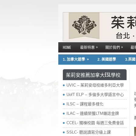
»
»
HOME
最新特惠
關於我們
最
»
1. 加拿大遊學
2. 美國遊學
3.英
茱莉安推薦加拿大ESL學校
UVIC – 茱莉安母校維多利亞大學
UofT ELP – 多倫多大學語言中心
ILSC – 課程最多樣化
ILAC – 連續榮獲LTM雜誌金牌
CCEL- 獨棟校園 每週三免費會話
SSLC- 聽說讀寫分級上課