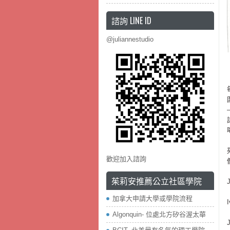
諮詢 LINE ID
@juliannestudio
歡迎加入諮詢
茱莉安推薦公立社區學院
加拿大申請大學或學院流程
Algonquin- 位處北方矽谷渥太華