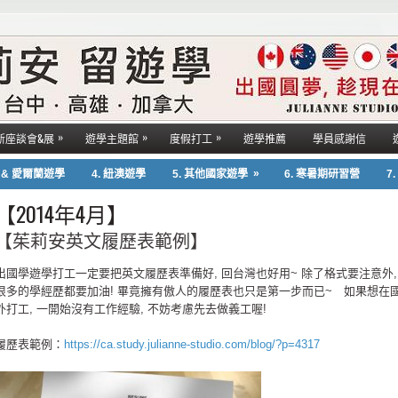
»
»
»
新座談會&展
遊學主題館
度假打工
遊學推薦
學員感謝信
»
國 & 愛爾蘭遊學
4. 紐澳遊學
5. 其他國家遊學
6. 寒暑期研習營
7
【2014年4月】
【茱莉安英文履歷表範例】
出國學遊學打工一定要把英文履歷表準備好, 回台灣也好用~ 除了格式要注意外,
很多的學經歷都要加油! 畢竟擁有傲人的履歷表也只是第一步而已~ 如果想在
外打工, 一開始沒有工作經驗, 不妨考慮先去做義工喔!
履歷表範例：
https://ca.study.julianne-studio.com/blog/?p=4317