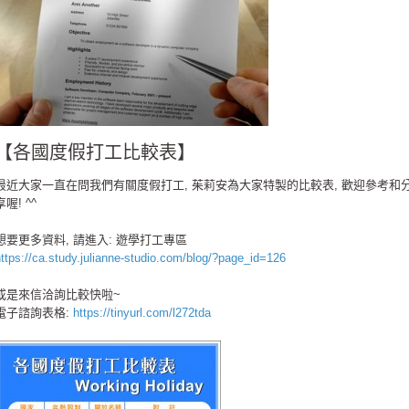
【各國度假打工比較表】
最近大家一直在問我們有關度假打工, 茱莉安為大家特製的比較表, 歡迎參考和
享喔! ^^
想要更多資料, 請進入: 遊學打工專區
ttps://ca.study.julianne-studio.com/blog/?page_id=126
或是來信洽詢比較快啦~
電子諮詢表格:
https://tinyurl.com/l272tda