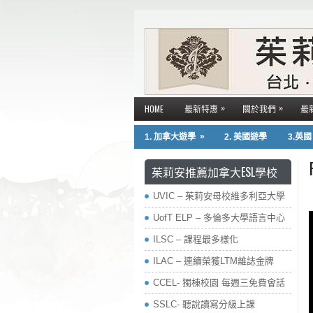
»
»
HOME
最新特惠
關於我們
最
»
1. 加拿大遊學
2. 美國遊學
3.英
茱莉安推薦加拿大ESL學校
UVIC – 茱莉安母校維多利亞大學
UofT ELP – 多倫多大學語言中心
ILSC – 課程最多樣化
ILAC – 連續榮獲LTM雜誌金牌
CCEL- 獨棟校園 每週三免費會話
SSLC- 聽說讀寫分級上課