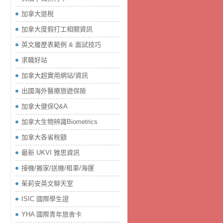
加拿大退稅
加拿大度假打工相關資訊
英文履歷表範例 & 面試技巧
求職好站
加拿大超實用網站/資訊
出國海外醫療旅遊保險
加拿大健保Q&A
加拿大生物辨識Biometrics
加拿大各省稅額
最新 UKVI 雅思資訊
接機/搬家/送機/租車/海運
茱莉安英文聊天室
ISIC 國際學生證
YHA 國際青年旅舍卡