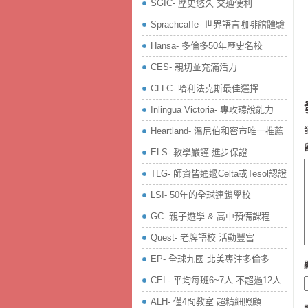
SGIC- 歷史悠久 交通便利
Sprachcaffe- 世界語言咖啡館體驗
Hansa- 多倫多50年歷史名校
CES- 親切並充滿活力
CLLC- 哈利法克斯最佳選擇
Inlingua Victoria‏- 專攻聽說能力
Heartland- 溫尼伯和密市唯一推薦
ELS- 教學嚴謹 進步保證
TLG- 師資皆通過Celta或Tesol認證
LSI- 50年的全球連鎖學校
GC- 親子遊學 & 高中預備課程
Quest- 老牌語校 活動豐富
EP- 全球九國 北美專注多倫多
CEL- 平均每班6~7人 不超過12人
ALH- 僅4間教室 超精細照顧