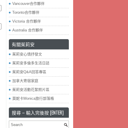
Vancouver合作夥伴
Toronto合作夥伴
Victoria 合作夥伴
Australia 合作夥伴
有關茱莉安
。
茱莉安心情抒發文
茱莉安多倫多生活日誌
茱莉安Q&A回答專區
加拿大寄宿家庭
茱莉安活動花絮照片區
莫妮卡Monica旅行部落格
搜尋 – 輸入完後按 [ENTER]