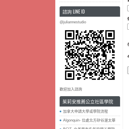
諮詢 LINE ID
@juliannestudio
歡迎加入諮詢
茱莉安推薦公立社區學院
加拿大申請大學或學院流程
Algonquin- 位處北方矽谷渥太華