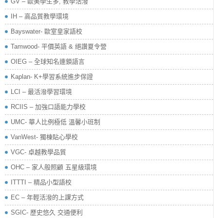
GV – 歐美學生多, 教學活潑
IH – 高品質教學環境
Bayswater- 歐室皇家語校
Tamwood- 平價英語 & 絕讚夏令營
OIEG – 全球知名連鎖語言
Kaplan- K+學習系統進步保證
LCI – 最活潑學習環境
RCIIS – 加強口語能力學校
UMC- 華人比例極低 溫馨小班制
VanWest- 獨棟貼心學校
VGC- 卓越教學品質
OHC – 家人般照顧 五星級環境
ITTTI – 精品小型語校
EC – 年輕活潑的上課方式
SGIC- 歷史悠久 交通便利