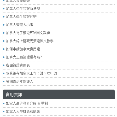
加拿大簽證總類
加拿大學生簽證新法規
加拿大學生簽證代辦
加拿大簽證大小事
加拿大電子簽證ETA圖文教學
加拿大線上延觀光簽證圖文教學
如何申請加拿大良民證
加拿大工讀簽證還有嗎?
各國簽證費用表
畢業後在加拿大工作：誰可以申請
暑期青少年監護人
實用資訊
加拿大高等教育介紹 & 學制
加拿大大學排名和總表