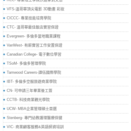
VFS-溫哥華頂尖電影 3D動畫 彩妝
CICCC- 專業技能培育學院
CTC- 溫哥華最佳飯店實習保證
Evergreen- 多倫多當地職業課程
VanWest- 有薪實習工作安置保證
Canadian College- 電子數位學習
TSoM- 多倫多管理學院
Tamwood Careers-譚伍國際學院
IBT- 多倫多空服旅遊商業學院
CN- 可申請三年畢業後工簽
CCTB- 科技商業觀光學院
UCW- MBA企業管理碩士首選
Stenberg- 專門幼教護理醫療保健
VIC- 商業顧客服務&英語師資培訓