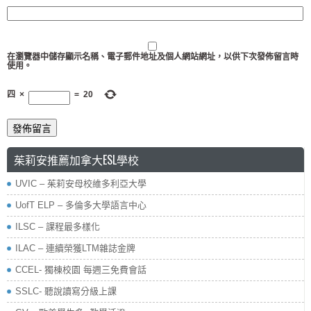
在
瀏覽器
中儲存顯示名稱、電子郵件地址及個人網站網址，以供下次發佈留言時
使用。
四
×
=
20
茱莉安推薦加拿大ESL學校
UVIC – 茱莉安母校維多利亞大學
UofT ELP – 多倫多大學語言中心
ILSC – 課程最多樣化
ILAC – 連續榮獲LTM雜誌金牌
CCEL- 獨棟校園 每週三免費會話
SSLC- 聽說讀寫分級上課