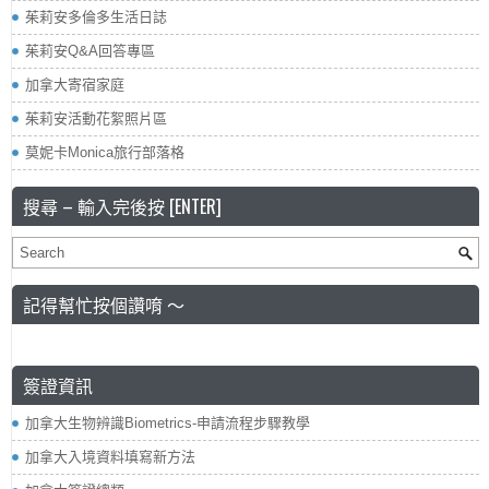
茱莉安多倫多生活日誌
茱莉安Q&A回答專區
加拿大寄宿家庭
茱莉安活動花絮照片區
莫妮卡Monica旅行部落格
搜尋 – 輸入完後按 [ENTER]
記得幫忙按個讚唷 ～
簽證資訊
加拿大生物辨識Biometrics-申請流程步驟教學
加拿大入境資料填寫新方法