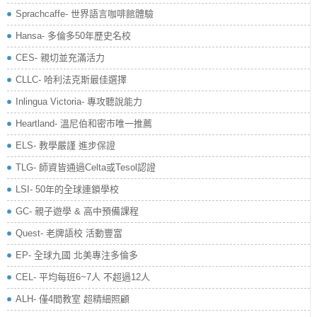
Sprachcaffe- 世界語言咖啡館體驗
Hansa- 多倫多50年歷史名校
CES- 親切並充滿活力
CLLC- 哈利法克斯最佳選擇
Inlingua Victoria‏- 專攻聽說能力
Heartland- 溫尼伯和密市唯一推薦
ELS- 教學嚴謹 進步保證
TLG- 師資皆通過Celta或Tesol認證
LSI- 50年的全球連鎖學校
GC- 親子遊學 & 高中預備課程
Quest- 老牌語校 活動豐富
EP- 全球九國 北美專注多倫多
CEL- 平均每班6~7人 不超過12人
ALH- 僅4間教室 超精細照顧