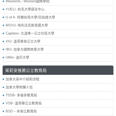
WesternIC- Western國際學院
YUELI- 約克大學語言中心
U of A- 阿爾伯塔大學/亞伯達大學
MSVU- 哈利法克斯首選大學
Capilano- 北溫唯一公立社區大學
VIU- 溫哥華島公立大學
IBU- 加拿大國際商業大學
UWin- 溫莎大學
茱莉安推薦公立教育局
加拿大高中介紹和流程
加拿大學制懶人包
TDSB- 多倫多教育局
VSB- 溫哥華公立教育局
BSD – 本拿比教育局