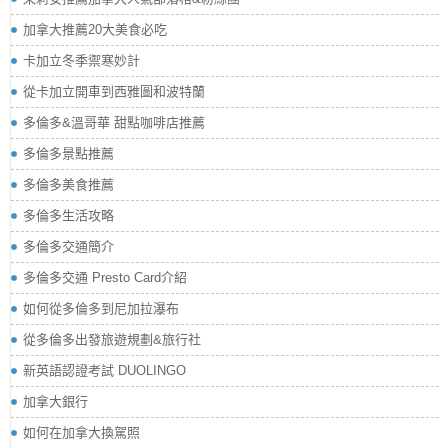
加拿大推薦20大美食必吃
卡加立冬季禦寒妙計
從卡加立開車到西雅圖和波特蘭
多倫多&溫哥華 甜點咖啡店推薦
多倫多景點推薦
多倫多美食推薦
多倫多生活攻略
多倫多交通簡介
多倫多交通 Presto Card介紹
如何從多倫多到尼加拉瀑布
從多倫多出發旅遊規劃&旅行社
新英語認證考試 DUOLINGO
加拿大銀行
如何在加拿大換駕照