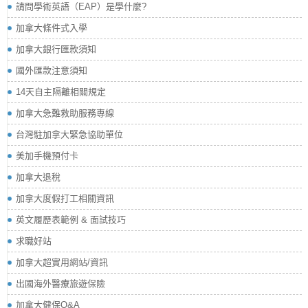
請問學術英語（EAP）是學什麼?
加拿大條件式入學
加拿大銀行匯款須知
國外匯款注意須知
14天自主隔離相關規定
加拿大急難救助服務專線
台灣駐加拿大緊急協助單位
美加手機預付卡
加拿大退稅
加拿大度假打工相關資訊
英文履歷表範例 & 面試技巧
求職好站
加拿大超實用網站/資訊
出國海外醫療旅遊保險
加拿大健保Q&A