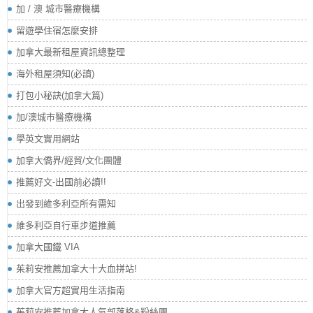
加 / 澳 城市醫療機構
留遊學住宿怎麼安排
加拿大最新租屋資訊總整理
海外租屋須知(必讀)
打包小秘訣(加拿大篇)
加/澳城市醫療機構
學英文實用網站
加拿大僑界/經貿/文化團體
推薦好文-出國前必讀!!
出發到維多利亞所有需知
維多利亞自行車步道推薦
加拿大國鐵 VIA
茱莉安推薦加拿大十大血拼站!
加拿大官方超實用生活指南
茱莉安推薦加拿大人氣部落格&粉絲團