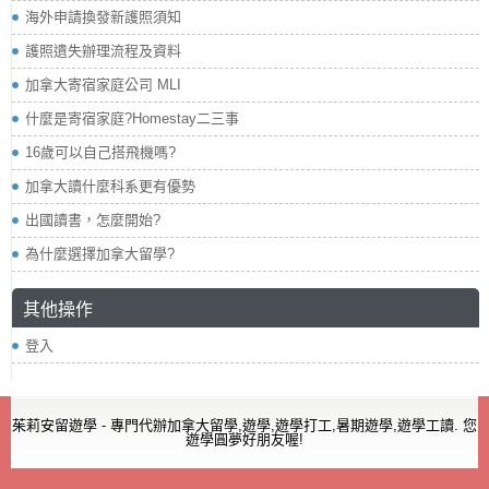
海外申請換發新護照須知
護照遺失辦理流程及資料
加拿大寄宿家庭公司 MLI
什麼是寄宿家庭?Homestay二三事
16歲可以自己搭飛機嗎?
加拿大讀什麼科系更有優勢
出國讀書，怎麼開始?
為什麼選擇加拿大留學?
其他操作
登入
茱莉安留遊學 - 專門代辦加拿大留學,遊學,遊學打工,暑期遊學,遊學工讀. 您
遊學圓夢好朋友喔!