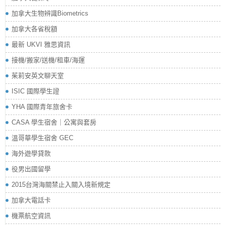
加拿大生物辨識Biometrics
加拿大各省稅額
最新 UKVI 雅思資訊
接機/搬家/送機/租車/海運
茱莉安英文聊天室
ISIC 國際學生證
YHA 國際青年旅舍卡
CASA 學生宿舍｜公寓與套房
溫哥華學生宿舍 GEC
海外遊學貸款
役男出國留學
2015台灣海關禁止入關入境新規定
加拿大電話卡
機票航空資訊