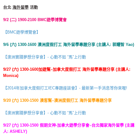
台北
海外留學
活動
9/2 (
二
) 1900-2100 BMC
遊學博覽會
【BMC遊學博覽會】
9/6 (
六
) 1300-1600
澳洲度假打工
海外留學
專題分享
(
主講人
:
郭耀智
Yao)
【澳洲實踐夢想分享會】- 心動不如 “馬”上行動
9/27 (
六
) 1300-1600
加遊幫
–
加拿大度假打工
海外留學
專題分享
(
主講人
:
Monica)
【2014年加拿大度假打工IEC專題座談會】- 最新第一手消息等你來喔!
9/20 (
六
) 1300-1500
澳客幫
–
澳洲度假打工
海外留學
專題分享
【澳洲實踐夢想分享會】- 心動不如 “馬”上行動
9/27 (
六
) 1300-1500 假期女神-加拿大遊學分享會
–
台北獨家
海外留學
(
主講
人
: ASHELY)