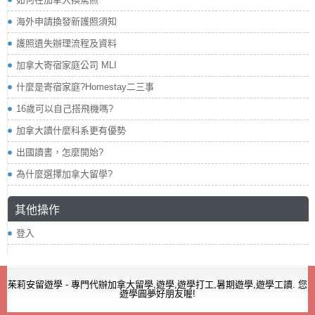
海外申請換發新護照須知
護照遺失辦理流程及資料
加拿大寄宿家庭公司 MLI
什麼是寄宿家庭?Homestay二三事
16歲可以自己搭飛機嗎?
加拿大讀什麼科系更有優勢
出國讀書，怎麼開始?
為什麼選擇加拿大留學?
其他操作
登入
茱莉安留遊學 - 專門代辦加拿大留學,遊學,遊學打工,暑期遊學,遊學工讀. 您
遊學圓夢好朋友喔!