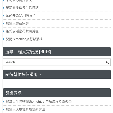
茱莉安多倫多生活日誌
茱莉安Q&A回答專區
加拿大寄宿家庭
茱莉安活動花絮照片區
莫妮卡Monica旅行部落格
搜尋 – 輸入完後按 [ENTER]
記得幫忙按個讚唷 ～
簽證資訊
加拿大生物辨識Biometrics-申請流程步驟教學
加拿大入境資料填寫新方法