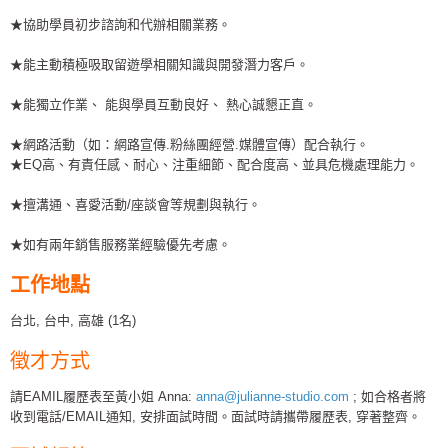
★協助學員初步諮詢和代辦相關業務。
★能主動積極吸取留遊學相關知識與開發潛力客戶。
★能獨立作業、 能與學員互動良好、 熱心誠懇正直。
★網路活動（如：網路宣傳.粉絲團經營.媒體宣傳）配合執行。
★EQ高、有責任感、耐心、注重細節、配合度高、並具危機處理能力。
★擅溝通、喜愛活動/座談會等規劃與執行。
★如有兩年銷售服務業經驗優先考慮。
工作地點
台北, 台中, 高雄 (1名)
徵才方式
請EAMIL履歷表至黃小姐 Anna:
anna@julianne-studio.com
; 如合格者將
收到電話/EMAIL通知, 安排面試時間。面試時請攜帶履歷表, 穿著整齊。