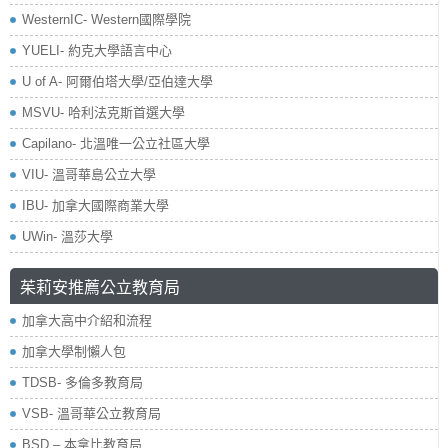
WesternIC- Western國際學院
YUELI- 約克大學語言中心
U of A- 阿爾伯塔大學/亞伯達大學
MSVU- 哈利法克斯首選大學
Capilano- 北溫唯一公立社區大學
VIU- 溫哥華島公立大學
IBU- 加拿大國際商業大學
UWin- 溫莎大學
茱莉安推薦公立教育局
加拿大高中介紹和流程
加拿大學制懶人包
TDSB- 多倫多教育局
VSB- 溫哥華公立教育局
BSD – 本拿比教育局