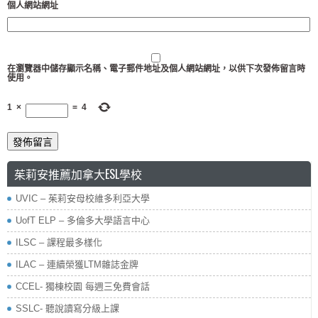
個人網站網址
在
瀏覽器
中儲存顯示名稱、電子郵件地址及個人網站網址，以供下次發佈留言時
使用。
1
×
=
4
茱莉安推薦加拿大ESL學校
UVIC – 茱莉安母校維多利亞大學
UofT ELP – 多倫多大學語言中心
ILSC – 課程最多樣化
ILAC – 連續榮獲LTM雜誌金牌
CCEL- 獨棟校園 每週三免費會話
SSLC- 聽說讀寫分級上課