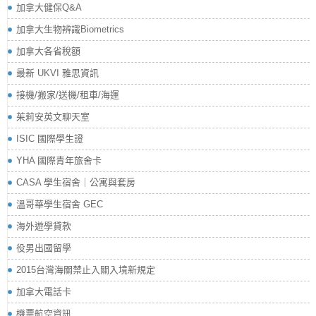
加拿大健保Q&A
加拿大生物辨識Biometrics
加拿大各省稅額
最新 UKVI 雅思資訊
接機/搬家/送機/租車/海運
茱莉安英文聊天室
ISIC 國際學生證
YHA 國際青年旅舍卡
CASA 學生宿舍｜公寓與套房
溫哥華學生宿舍 GEC
海外遊學貸款
役男出國留學
2015台灣海關禁止入關入境新規定
加拿大電話卡
機票航空資訊