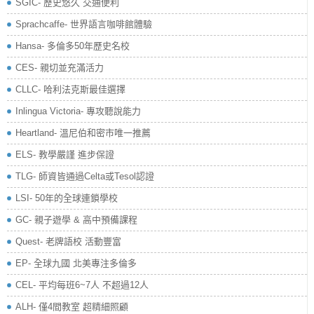
SGIC- 歷史悠久 交通便利
Sprachcaffe- 世界語言咖啡館體驗
Hansa- 多倫多50年歷史名校
CES- 親切並充滿活力
CLLC- 哈利法克斯最佳選擇
Inlingua Victoria‏- 專攻聽說能力
Heartland- 溫尼伯和密市唯一推薦
ELS- 教學嚴謹 進步保證
TLG- 師資皆通過Celta或Tesol認證
LSI- 50年的全球連鎖學校
GC- 親子遊學 & 高中預備課程
Quest- 老牌語校 活動豐富
EP- 全球九國 北美專注多倫多
CEL- 平均每班6~7人 不超過12人
ALH- 僅4間教室 超精細照顧