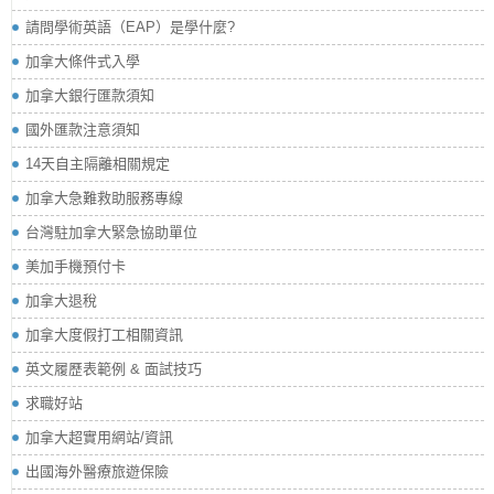
請問學術英語（EAP）是學什麼?
加拿大條件式入學
加拿大銀行匯款須知
國外匯款注意須知
14天自主隔離相關規定
加拿大急難救助服務專線
台灣駐加拿大緊急協助單位
美加手機預付卡
加拿大退稅
加拿大度假打工相關資訊
英文履歷表範例 & 面試技巧
求職好站
加拿大超實用網站/資訊
出國海外醫療旅遊保險