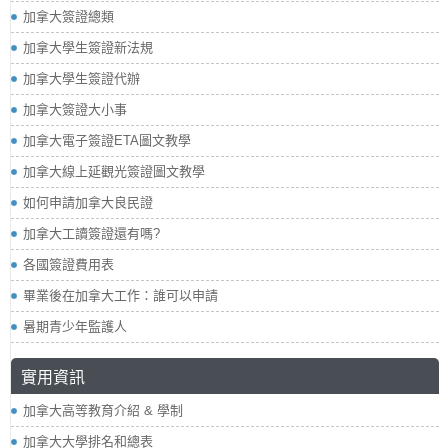
加拿大簽證總類
加拿大學生簽證新法規
加拿大學生簽證代辦
加拿大簽證大小事
加拿大電子簽證ETA圖文教學
加拿大線上延觀光簽證圖文教學
如何申請加拿大良民證
加拿大工讀簽證還有嗎?
各國簽證費用表
畢業後在加拿大工作：誰可以申請
暑期青少年監護人
實用資訊
加拿大高等教育介紹 & 學制
加拿大大學排名和總表