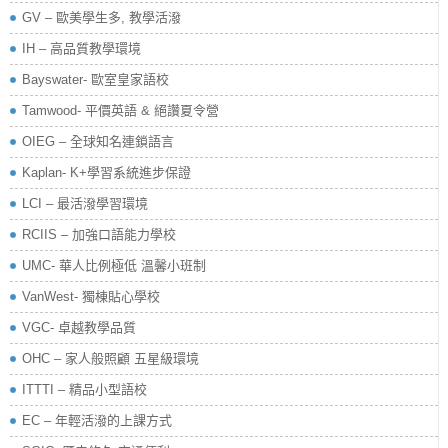
GV – 歐美學生多, 教學活潑
IH – 高品質教學環境
Bayswater- 歐室皇家語校
Tamwood- 平價英語 & 絕讚夏令營
OIEG – 全球知名連鎖語言
Kaplan- K+學習系統進步保證
LCI – 最活潑學習環境
RCIIS – 加強口語能力學校
UMC- 華人比例極低 溫馨小班制
VanWest- 獨棟貼心學校
VGC- 卓越教學品質
OHC – 家人般照顧 五星級環境
ITTTI – 精品小型語校
EC – 年輕活潑的上課方式