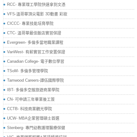
RCC- 專業理工學院快速拿到文憑
VFS-溫哥華頂尖電影 3D動畫 彩妝
CICCC- 專業技能培育學院
CTC- 溫哥華最佳飯店實習保證
Evergreen- 多倫多當地職業課程
VanWest- 有薪實習工作安置保證
Canadian College- 電子數位學習
TSoM- 多倫多管理學院
Tamwood Careers-譚伍國際學院
IBT- 多倫多空服旅遊商業學院
CN- 可申請三年畢業後工簽
CCTB- 科技商業觀光學院
UCW- MBA企業管理碩士首選
Stenberg- 專門幼教護理醫療保健