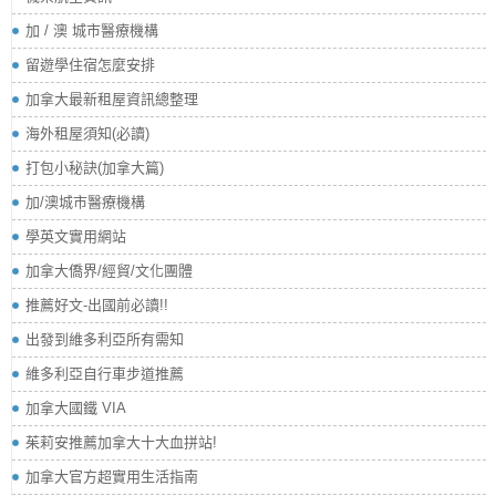
加 / 澳 城市醫療機構
留遊學住宿怎麼安排
加拿大最新租屋資訊總整理
海外租屋須知(必讀)
打包小秘訣(加拿大篇)
加/澳城市醫療機構
學英文實用網站
加拿大僑界/經貿/文化團體
推薦好文-出國前必讀!!
出發到維多利亞所有需知
維多利亞自行車步道推薦
加拿大國鐵 VIA
茱莉安推薦加拿大十大血拼站!
加拿大官方超實用生活指南