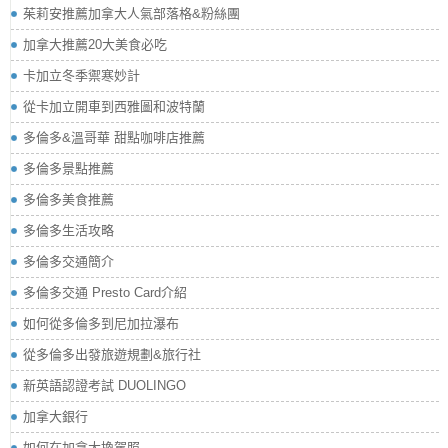
茱莉安推薦加拿大人氣部落格&粉絲團
加拿大推薦20大美食必吃
卡加立冬季禦寒妙計
從卡加立開車到西雅圖和波特蘭
多倫多&溫哥華 甜點咖啡店推薦
多倫多景點推薦
多倫多美食推薦
多倫多生活攻略
多倫多交通簡介
多倫多交通 Presto Card介紹
如何從多倫多到尼加拉瀑布
從多倫多出發旅遊規劃&旅行社
新英語認證考試 DUOLINGO
加拿大銀行
如何在加拿大換駕照